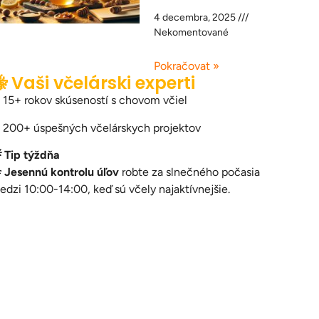
4 decembra, 2025
Nekomentované
Pokračovat »
 Vaši včelárski experti
 15+ rokov skúseností s chovom včiel
 200+ úspešných včelárskych projektov
 Tip týždňa

Jesennú kontrolu úľov
robte za slnečného počasia
edzi 10:00-14:00, keď sú včely najaktívnejšie.