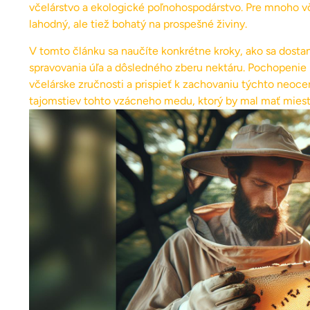
včelárstvo a ekologické poľnohospodárstvo. Pre mnoho včel
lahodný, ale tiež bohatý na prospešné živiny.
V tomto článku sa naučíte konkrétne kroky, ako sa dost
spravovania úľa a dôsledného zberu nektáru. Pochopenie p
včelárske zručnosti a prispieť k zachovaniu týchto neoce
tajomstiev tohto vzácneho medu, ktorý by mal mať miest