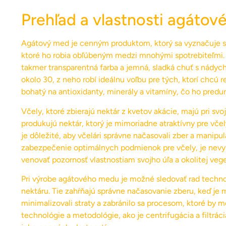
Prehľad a vlastnosti agáto
Agátový med je cenným produktom, ktorý sa vyznačuje sv
ktoré ho robia obľúbeným medzi mnohými spotrebiteľmi. C
takmer transparentná farba a jemná, sladká chuť s nádyc
okolo 30, z neho robí ideálnu voľbu pre tých, ktorí chcú 
bohatý na antioxidanty, minerály a vitamíny, čo ho pred
Včely, ktoré zbierajú nektár z kvetov akácie, majú pri sv
produkujú nektár, ktorý je mimoriadne atraktívny pre včely
je dôležité, aby včelári správne načasovali zber a manipul
zabezpečenie optimálnych podmienok pre včely, je nevy
venovať pozornosť vlastnostiam svojho úľa a okolitej veg
Pri výrobe agátového medu je možné sledovať rad technol
nektáru. Tie zahŕňajú správne načasovanie zberu, keď je m
minimalizovali straty a zabránilo sa procesom, ktoré by m
technológie a metodológie, ako je centrifugácia a filtrá