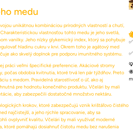
vého medu
ojou unikátnou kombináciou prírodných vlastností a chutí,
harakteristickou vlastnosťou tohto medu je jeho svetlá,

hom vanilky. Jeho nízky glykemický index, ktorý sa pohybuje
✅
regulovať hladinu cukru v krvi. Okrem toho je agátový med
✅
určuje ako skvelý doplnok pre podporu imunitného systému.

ojej práci veľmi špecifické preferencie. Akáciové stromy

, počas obdobia kvitnutia, ktoré trvá len pár týždňov. Preto
m
áciu s medom. Pravidelná starostlivosť o úľ, ako aj
hnutná pre hodnotu konečného produktu. Včelári by mali
etácie, aby zabezpečili dostatočné množstvo nektáru.
ogických krokov, ktoré zabezpečujú vznik krištáľovo čistého
ed najčistejší, a jeho rýchle spracovanie, aby sa
ohli ovplyvniť kvalitu. Včelári by mali využívať moderné
cia, ktoré pomáhajú dosiahnuť čistotu medu bez narušenia