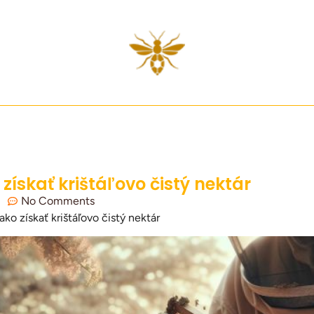
ískať krištáľovo čistý nektár
No Comments
ko získať krištáľovo čistý nektár