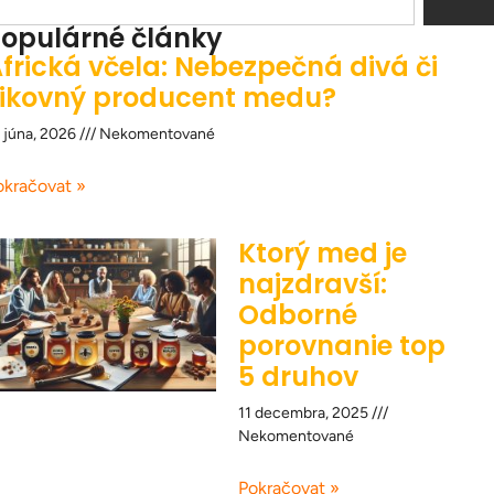
opulárné články
frická včela: Nebezpečná divá či
ikovný producent medu?
 júna, 2026
Nekomentované
okračovat »
Ktorý med je
najzdravší:
Odborné
porovnanie top
5 druhov
11 decembra, 2025
Nekomentované
Pokračovat »