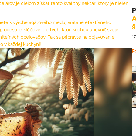
árov je cieľom získať tento kvalitný nektár, ktorý je nielen
P
A
anete k výrobe agátového medu, vrátane efektívneho
š
rocesu je kľúčové pre tých, ktorí si chcú upevniť svoje
niteľných opeľovačov. Tak sa pripravte na objavovanie
17
o v každej kuchyni!
P