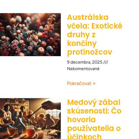
Austrálska
včela: Exotické
druhy z
končiny
protinožcov
9 decembra, 2025
Nekomentované
Pokračovat »
Medový zábal
skúsenosti: Čo
hovoria
používatelia o
účinkoch