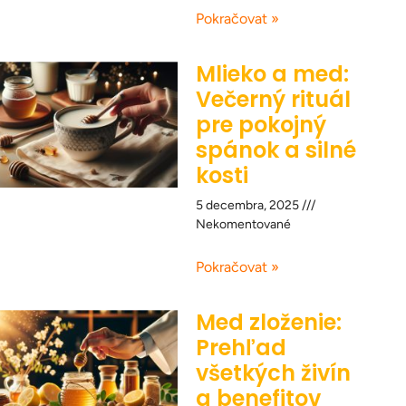
Pokračovat »
Mlieko a med:
Večerný rituál
pre pokojný
spánok a silné
kosti
5 decembra, 2025
Nekomentované
Pokračovat »
Med zloženie:
Prehľad
všetkých živín
a benefitov