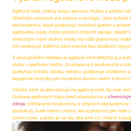
Agátový med, známy svojou jemnou chuťou a svetlou farb
dôležitým prínosom pre zdravie a ekológiu. Jeho bohaté 
antioxidantov, ktoré podporujú imunitný systém a prispi
agátového medu môže pomôcť zmierniť alergie, zlepšiť tr
niektorými inými druhmi medu má nižší glykemický index
čím poskytuje stabilný zdroj energie bez prudkých výkyvo
Z ekologického hľadiska je agátový med dôležitý aj z pohľ
úlohu v opeľovaní rastlín, čo prispieva k biodiverzite a
poskytujú bohatú zásobu nektáru, podporuje včelárstvo a 
bezpečné útočisko pre množstvo druhov rastlín a živočícho
Včelári, ktorí sa špecializujú na agátový med, by mali v
Ochrana agátových hájov pred urbanizáciou a
chemickými
zdroja
. Udržiavanie biodiverzity a zdravých ekosystémov 
produkujú, bude nielen chutný, ale aj priaznivý pre naše 
tomto cykle, a preto je na nás, aby sme ich chránili a podp