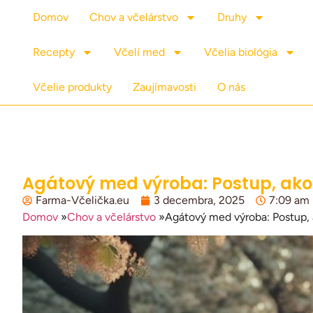
Domov
Chov a včelárstvo
Druhy
Recepty
Včelí med
Včelia biológia
Včelie produkty
Zaujímavosti
O nás
Agátový med výroba: Postup, ako z
Farma-Včelička.eu
3 decembra, 2025
7:09 am
Domov
»
Chov a včelárstvo
»
Agátový med výroba: Postup, a