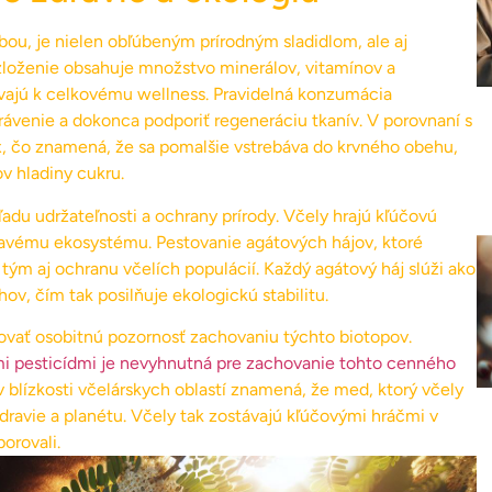
ou, je nielen obľúbeným prírodným sladidlom, ale aj
zloženie obsahuje množstvo minerálov, vitamínov a
evajú k celkovému wellness. Pravidelná konzumácia
ávenie a dokonca podporiť regeneráciu tkanív. V porovnaní s
, čo znamená, že sa pomalšie vstrebáva do krvného obehu,
v hladiny cukru.
adu udržateľnosti a ochrany prírody. Včely hrajú kľúčovú
 zdravému ekosystému. Pestovanie agátových hájov, ktoré
tým aj ochranu včelích populácií. Každý agátový háj slúži ako
v, čím tak posilňuje ekologickú stabilitu.
enovať osobitnú pozornosť zachovaniu týchto biotopov.
 pesticídmi je nevyhnutná pre zachovanie tohto cenného
v blízkosti včelárskych oblastí znamená, že med, ktorý včely
zdravie a planétu. Včely tak zostávajú kľúčovými hráčmi v
orovali.