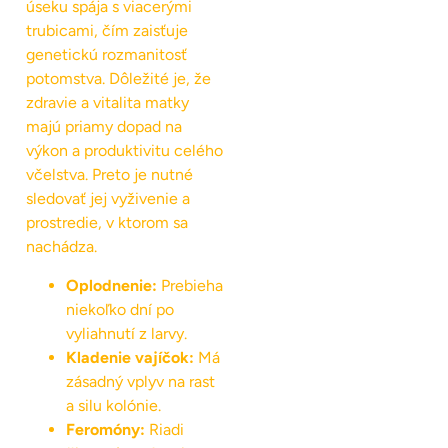
úseku spája s viacerými
trubicami, čím zaisťuje
genetickú rozmanitosť
potomstva. Dôležité je, že
zdravie a vitalita matky
majú priamy dopad na
výkon a produktivitu celého
včelstva. Preto je nutné
sledovať jej vyživenie a
prostredie, v ktorom sa
nachádza.
Oplodnenie:
Prebieha
niekoľko dní po
vyliahnutí z larvy.
Kladenie vajíčok:
Má
zásadný vplyv na rast
a silu kolónie.
Feromóny:
Riadi