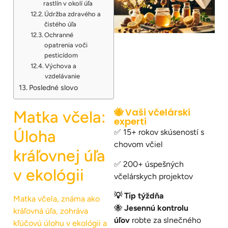
rastlín v okolí úľa
Údržba zdravého a
čistého úľa
Ochranné
opatrenia voči
pesticídom
Výchova a
vzdelávanie
Posledné slovo
🐝 Vaši včelárski
Matka včela:
experti
Úloha
✅ 15+ rokov skúseností s
chovom včiel
kráľovnej úľa
✅ 200+ úspešných
v ekológii
včelárskych projektov
💡 Tip týždňa
Matka včela, známa ako
🐝
Jesennú kontrolu
kráľovná úľa, zohráva
úľov
robte za slnečného
kľúčovú úlohu v ekológii a