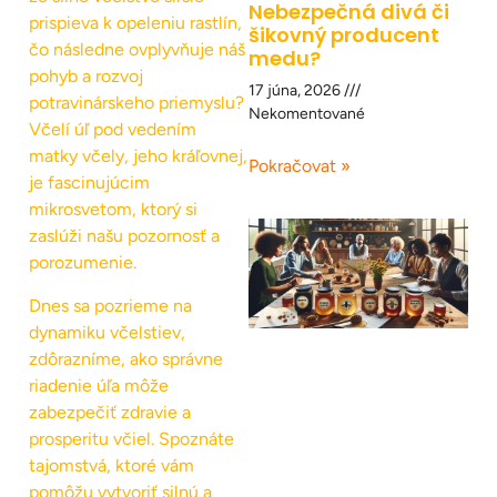
Nebezpečná divá či
prispieva k opeleniu rastlín,
šikovný producent
čo následne ovplyvňuje náš
medu?
pohyb a rozvoj
17 júna, 2026
potravinárskeho priemyslu?
Nekomentované
Včelí úľ pod vedením
matky včely, jeho kráľovnej,
Pokračovat »
je fascinujúcim
mikrosvetom, ktorý si
zaslúži našu pozornosť a
porozumenie.
Dnes sa pozrieme na
dynamiku včelstiev,
zdôrazníme, ako správne
riadenie úľa môže
zabezpečiť zdravie a
prosperitu včiel. Spoznáte
tajomstvá, ktoré vám
pomôžu vytvoriť silnú a