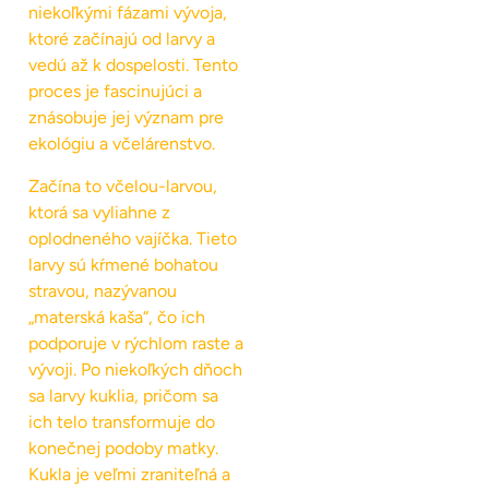
niekoľkými fázami vývoja,
ktoré začínajú od larvy a
vedú až k dospelosti. Tento
proces je fascinujúci a
znásobuje jej význam pre
ekológiu a včelárenstvo.
Začína to včelou-larvou,
ktorá sa vyliahne z
oplodneného vajíčka. Tieto
larvy sú kŕmené bohatou
stravou, nazývanou
„materská kaša“, čo ich
podporuje v rýchlom raste a
vývoji. Po niekoľkých dňoch
sa larvy kuklia, pričom sa
ich telo transformuje do
konečnej podoby matky.
Kukla je veľmi zraniteľná a