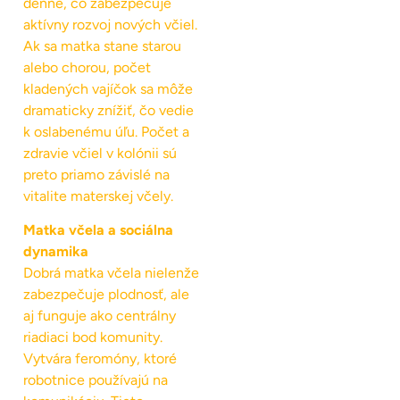
denne, čo zabezpečuje
aktívny rozvoj nových včiel.
Ak sa matka stane starou
alebo chorou, počet
kladených vajíčok sa môže
dramaticky znížiť, čo vedie
k oslabenému úľu. Počet a
zdravie včiel v kolónii sú
preto priamo závislé na
vitalite materskej včely.
Matka včela a sociálna
dynamika
Dobrá matka včela nielenže
zabezpečuje plodnosť, ale
aj funguje ako centrálny
riadiaci bod komunity.
Vytvára feromóny, ktoré
robotnice používajú na