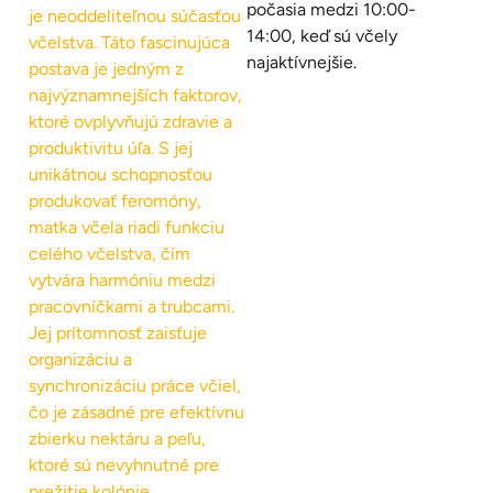
počasia medzi 10:00-
je neoddeliteľnou súčasťou
14:00, keď sú včely
včelstva. Táto fascinujúca
najaktívnejšie.
postava je jedným z
najvýznamnejších faktorov,
ktoré ovplyvňujú zdravie a
produktivitu úľa. S jej
unikátnou schopnosťou
produkovať feromóny,
matka včela riadi funkciu
celého včelstva, čím
vytvára harmóniu medzi
pracovníčkami a trubcami.
Jej prítomnosť zaisťuje
organizáciu a
synchronizáciu práce včiel,
čo je zásadné pre efektívnu
zbierku nektáru a peľu,
ktoré sú nevyhnutné pre
prežitie kolónie.