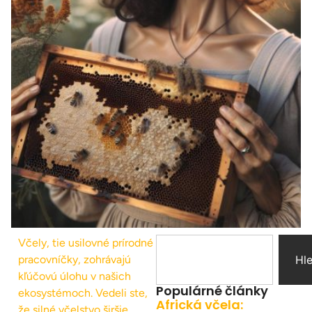
Včely, tie usilovné prírodné
pracovníčky, zohrávajú
Hl
kľúčovú úlohu v našich
Populárné články
ekosystémoch. Vedeli ste,
Africká včela:
že silné včelstvo širšie