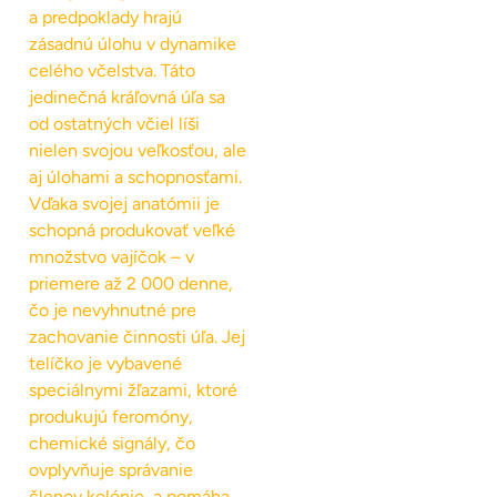
a predpoklady hrajú
zásadnú úlohu v dynamike
celého včelstva. Táto
jedinečná kráľovná úľa sa
od ostatných včiel líši
nielen svojou veľkosťou, ale
aj úlohami a schopnosťami.
Vďaka svojej anatómii je
schopná produkovať veľké
množstvo vajíčok – v
priemere až 2 000 denne,
čo je nevyhnutné pre
zachovanie činnosti úľa. Jej
telíčko je vybavené
speciálnymi žľazami, ktoré
produkujú feromóny,
chemické signály, čo
ovplyvňuje správanie
členov kolónie, a pomáha