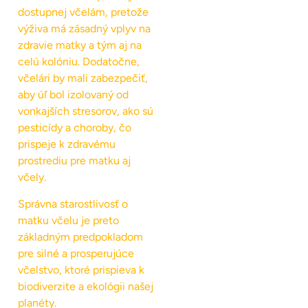
dostupnej včelám, pretože
výživa má zásadný vplyv na
zdravie matky a tým aj na
celú kolóniu. Dodatočne,
včelári by mali zabezpečiť,
aby úľ bol izolovaný od
vonkajších stresorov, ako sú
pesticídy a choroby, čo
prispeje k zdravému
prostrediu pre matku aj
včely.
Správna starostlivosť o
matku včelu je preto
základným predpokladom
pre silné a prosperujúce
včelstvo, ktoré prispieva k
biodiverzite a ekológii našej
planéty.