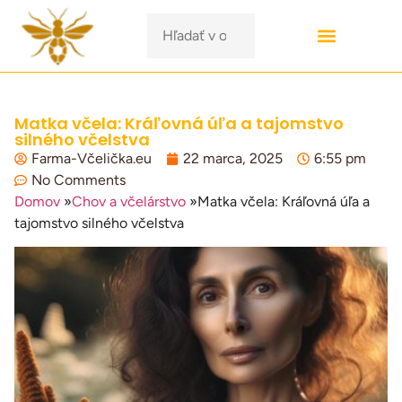
Matka včela: Kráľovná úľa a tajomstvo
silného včelstva
Farma-Včelička.eu
22 marca, 2025
6:55 pm
No Comments
Domov
»
Chov a včelárstvo
»
Matka včela: Kráľovná úľa a
tajomstvo silného včelstva