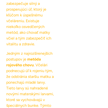
zabezpečuje silný a
prosperujúci úľ, ktorý je
kľúčom k úspešnému
včeláreniu. Existuje
niekoľko osvedčených
metód, ako chovať matky
včiel a tým zabezpečiť ich
vitalitu a zdravie.
Jedným z najrozšírenejších
postupov je
metóda
rojového chovu
. Včelári
podnecujú úľ k rojeniu tým,
že odstránia staršiu matku a
ponechajú mladé larvy.
Tieto larvy sú nahradené
novými materskými larvami,
ktoré sa vychovávajú v
špeciálnych bunke. Týmto