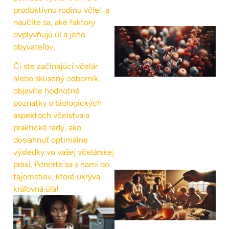
produktívnu rodinu včiel, a
naučíte sa, aké faktory
ovplyvňujú úľ a jeho
obyvateľov.
Či ste začínajúci včelár
alebo skúsený odborník,
objavíte hodnotné
poznatky o biologických
aspektoch včelstva a
praktické rady, ako
dosiahnuť optimálne
výsledky vo vašej včelárskej
praxi. Ponorte sa s nami do
tajomstiev, ktoré ukrýva
kráľovná úľa!