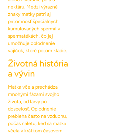
nektáru. Medzi výrazné
znaky matky patrí aj
prítomnosť špeciálnych
kumulovaných spermií v
spermatékách, čo jej
umožňuje oplodnenie
vajíčok, ktoré potom kladie.
Životná história
a vývin
Matka včela prechádza
mnohými fázami svojho
života, od larvy po
dospelosť. Oplodnenie
prebieha často na vzduchu,
počas náletu, keď sa matka
včela v krátkom časovom