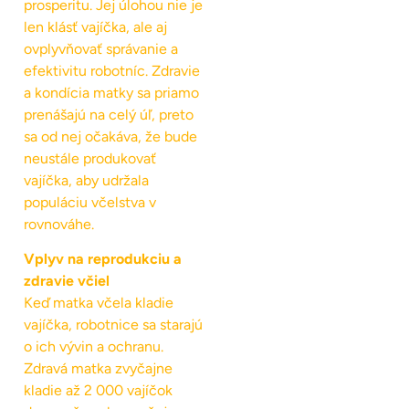
prosperitu. Jej úlohou nie je
len klásť vajíčka, ale aj
ovplyvňovať správanie a
efektivitu robotníc. Zdravie
a kondícia matky sa priamo
prenášajú na celý úľ, preto
sa od nej očakáva, že bude
neustále produkovať
vajíčka, aby udržala
populáciu včelstva v
rovnováhe.
Vplyv na reprodukciu a
zdravie včiel
Keď matka včela kladie
vajíčka, robotnice sa starajú
o ich vývin a ochranu.
Zdravá matka zvyčajne
kladie až 2 000 vajíčok