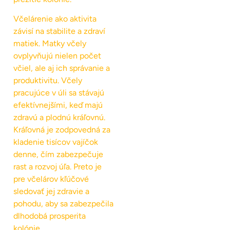
Včelárenie ako aktivita
závisí na stabilite a zdraví
matiek. Matky včely
ovplyvňujú nielen počet
včiel, ale aj ich správanie a
produktivitu. Včely
pracujúce v úli sa stávajú
efektívnejšími, keď majú
zdravú a plodnú kráľovnú.
Kráľovná je zodpovedná za
kladenie tisícov vajíčok
denne, čím zabezpečuje
rast a rozvoj úľa. Preto je
pre včelárov kľúčové
sledovať jej zdravie a
pohodu, aby sa zabezpečila
dlhodobá prosperita
kolónie.