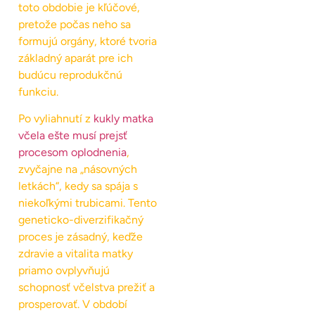
toto obdobie je kľúčové,
pretože počas neho sa
formujú orgány, ktoré tvoria
základný aparát pre ich
budúcu reprodukčnú
funkciu.
Po vyliahnutí z
kukly matka
včela ešte musí prejsť
procesom oplodnenia
,
zvyčajne na „násovných
letkách“, kedy sa spája s
niekoľkými trubicami. Tento
geneticko-diverzifikačný
proces je zásadný, keďže
zdravie a vitalita matky
priamo ovplyvňujú
schopnosť včelstva prežiť a
prosperovať. V období