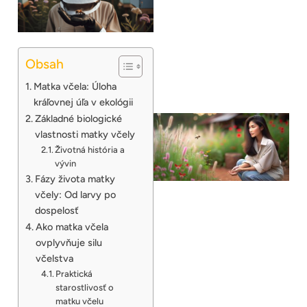
Obsah
Matka včela: Úloha
kráľovnej úľa v ekológii
Základné biologické
vlastnosti matky včely
Životná história a
vývin
Fázy života matky
včely: Od larvy po
dospelosť
Ako matka včela
ovplyvňuje silu
včelstva
Praktická
starostlivosť o
matku včelu