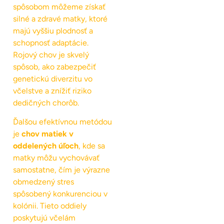
spôsobom môžeme získať
silné a zdravé matky, ktoré
majú vyššiu plodnosť a
schopnosť adaptácie.
Rojový chov je skvelý
spôsob, ako zabezpečiť
genetickú diverzitu vo
včelstve a znížiť riziko
dedičných chorôb.
Ďalšou efektívnou metódou
je
chov matiek v
oddelených úľoch
, kde sa
matky môžu vychovávať
samostatne, čím je výrazne
obmedzený stres
spôsobený konkurenciou v
kolónii. Tieto oddiely
poskytujú včelám