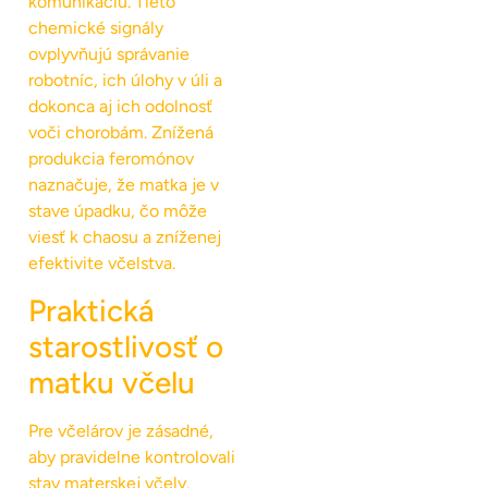
komunikáciu. Tieto
chemické signály
ovplyvňujú správanie
robotníc, ich úlohy v úli a
dokonca aj ich odolnosť
voči chorobám. Znížená
produkcia feromónov
naznačuje, že matka je v
stave úpadku, čo môže
viesť k chaosu a zníženej
efektivite včelstva.
Praktická
starostlivosť o
matku včelu
Pre včelárov je zásadné,
aby pravidelne kontrolovali
stav materskej včely.