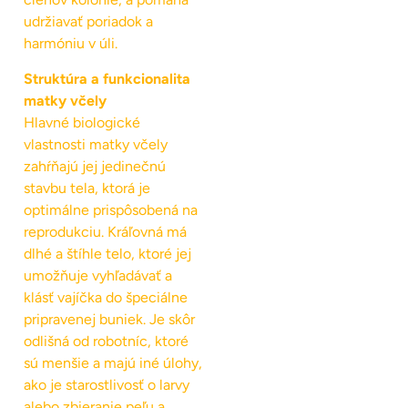
udržiavať poriadok a
harmóniu v úli.
Struktúra a funkcionalita
matky včely
Hlavné biologické
vlastnosti matky včely
zahŕňajú jej jedinečnú
stavbu tela, ktorá je
optimálne prispôsobená na
reprodukciu. Kráľovná má
dlhé a štíhle telo, ktoré jej
umožňuje vyhľadávať a
klásť vajíčka do špeciálne
pripravenej buniek. Je skôr
odlišná od robotníc, ktoré
sú menšie a majú iné úlohy,
ako je starostlivosť o larvy
alebo zbieranie peľu a