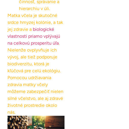
činnosť, správanie a
hierarchiu v úli.
Matka včela je skutočné
srdce hmyzej kolónie, a tak
jej zdravie a
biologické
vlastnosti priamo vplývajú
na celkovú prosperitu úľa
.
Nielenže ovplyvňuje ich
vývoj, ale tiež podporuje
biodiverzitu, ktorá je
kľúčová pre celú ekológiu.
Pomocou udržiavania
zdravia matky včely
môžeme zabezpečiť nielen
silné včelstvo, ale aj zdravé
životné prostredie okolo
nás.