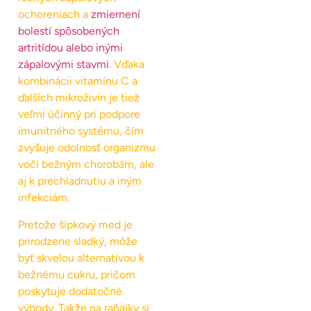
ochoreniach a
zmiernení
bolestí spôsobených
artritídou alebo inými
zápalovými stavmi
. Vďaka
kombinácii vitamínu C a
ďalších mikroživín je tiež
veľmi účinný pri podpore
imunitného systému, čím
zvyšuje odolnosť organizmu
voči bežným chorobám, ale
aj k prechladnutiu a iným
infekciám.
Pretože šípkový med je
prirodzene sladký, môže
byť skvelou alternatívou k
bežnému cukru, pričom
poskytuje dodatočné
výhody. Takže na raňajky si