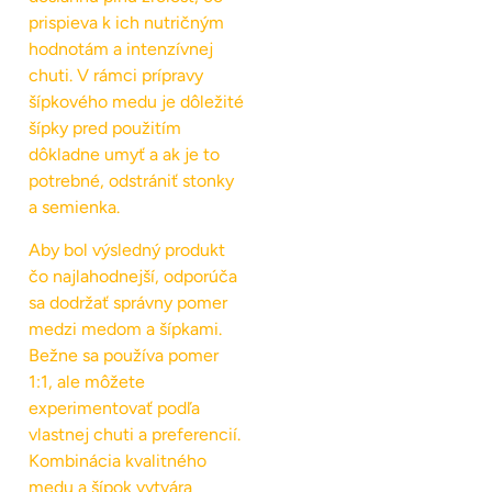
prispieva k ich nutričným
hodnotám a intenzívnej
chuti. V rámci prípravy
šípkového medu je dôležité
šípky pred použitím
dôkladne umyť a ak je to
potrebné, odstrániť stonky
a semienka.
Aby bol výsledný produkt
čo najlahodnejší, odporúča
sa dodržať správny pomer
medzi medom a šípkami.
Bežne sa používa pomer
1:1, ale môžete
experimentovať podľa
vlastnej chuti a preferencií.
Kombinácia kvalitného
medu a šípok vytvára