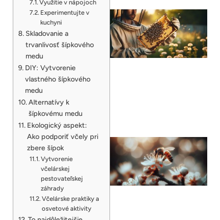
Využitie v nápojoch
Experimentujte v
kuchyni
Skladovanie a
trvanlivosť šípkového
medu
DIY: Vytvorenie
vlastného šípkového
medu
Alternatívy k
šípkovému medu
Ekologický aspekt:
Ako podporiť včely pri
zbere šípok
Vytvorenie
včelárskej
pestovateľskej
záhrady
Včelárske praktiky a
osvetové aktivity
To najdôležitejšie