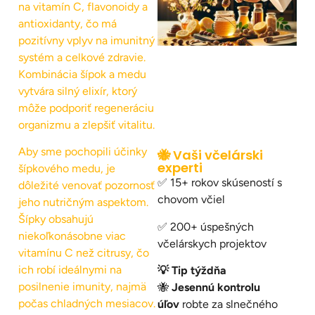
na vitamín C, flavonoidy a
antioxidanty, čo má
pozitívny vplyv na imunitný
systém a celkové zdravie.
Kombinácia šípok a medu
vytvára silný elixír, ktorý
môže podporiť regeneráciu
organizmu a zlepšiť vitalitu.
Aby sme pochopili účinky
🐝 Vaši včelárski
experti
šípkového medu, je
✅ 15+ rokov skúseností s
dôležité venovať pozornosť
chovom včiel
jeho nutričným aspektom.
Šípky obsahujú
✅ 200+ úspešných
niekoľkonásobne viac
včelárskych projektov
vitamínu C než citrusy, čo
ich robí ideálnymi na
💡 Tip týždňa
posilnenie imunity, najmä
🐝
Jesennú kontrolu
počas chladných mesiacov.
úľov
robte za slnečného