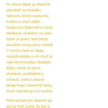
Pri zbere šípok je dôležité
pamätať na niekoľko
faktorov, ktoré ovplyvnia
kvalitu a chuť vášho
budúceho šípkového medu.
Ideálnym obdobím na zber
šípok je jeseň, keď plody
dosiahnu svoju plnú zrelosť.
V tomto čase sú šípky
najvýživnejšie a ich chuť je
najintenzívnejšia. Hľadajte
šípky, ktoré sú jasne
sfarbené, prehľadné a
voňavé; zrelé a zdravé
plody majú vibrantné farby,
ktoré naznačujú ich kvalitu.
Pred samotným zberom by
ste sa mali uistiť, že ste si