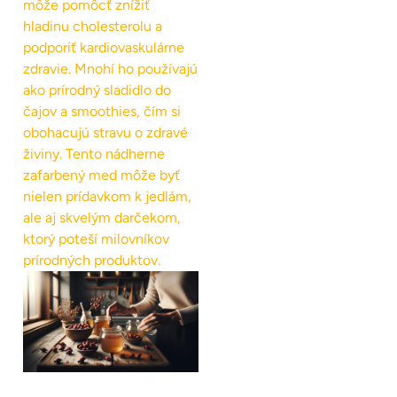
môže pomôcť znížiť
hladinu cholesterolu a
podporiť kardiovaskulárne
zdravie. Mnohí ho používajú
ako prírodný sladidlo do
čajov a smoothies, čím si
obohacujú stravu o zdravé
živiny. Tento nádherne
zafarbený med môže byť
nielen prídavkom k jedlám,
ale aj skvelým darčekom,
ktorý poteší milovníkov
prírodných produktov.