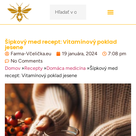
Šípkový med recept: Vitamínový poklad
jesene
Farma-Včelička.eu
19 januára, 2024
7:08 pm
No Comments
Domov
»
Recepty
»
Domáca medicína
»
Šípkový med
recept: Vitamínový poklad jesene