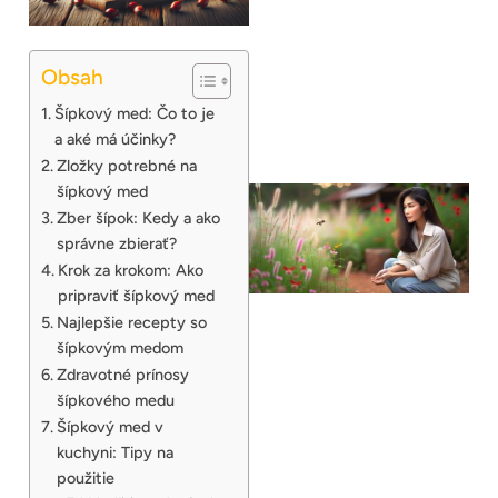
Obsah
Šípkový med: Čo to je
a aké má účinky?
Zložky potrebné na
šípkový med
Zber šípok: Kedy a ako
správne zbierať?
Krok za krokom: Ako
pripraviť šípkový med
Najlepšie recepty so
šípkovým medom
Zdravotné prínosy
šípkového medu
Šípkový med v
kuchyni: Tipy na
použitie