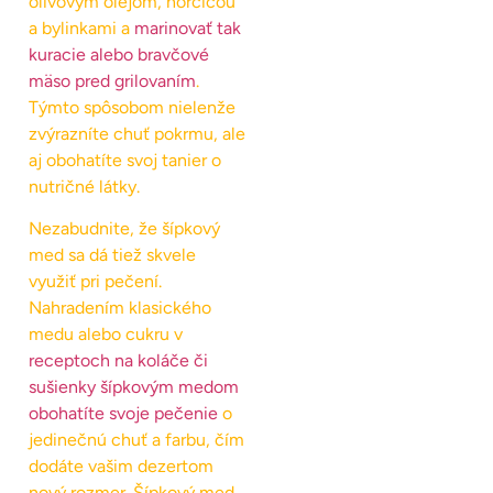
olivovým olejom, horčicou
a bylinkami a
marinovať tak
kuracie alebo bravčové
mäso pred grilovaním
.
Týmto spôsobom nielenže
zvýrazníte chuť pokrmu, ale
aj obohatíte svoj tanier o
nutričné látky.
Nezabudnite, že šípkový
med sa dá tiež skvele
využiť pri pečení.
Nahradením klasického
medu alebo cukru v
receptoch na koláče či
sušienky šípkovým medom
obohatíte svoje pečenie
o
jedinečnú chuť a farbu, čím
dodáte vašim dezertom
nový rozmer. Šípkový med