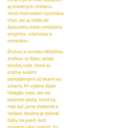
aj miestnych včelárov.
Včelí med nielen vyrovnáva
chuť, ale aj vnáša do
šípkového medu množstvo
enzýmov, vitamínov a
minerálov.
Druhou a rovnako dôležitou
zložkou sú šípky, plody
divokej ruže, ktoré sú
známe svojimi
blahodarnými účinkami na
zdravie. Pri výbere šípok
hľadajte zrelé, ale nie
prezreté plody, ktoré by
mali byť jasne sfarbené a
voňavé. Ideálne je zbierať
šípky na jeseň, keď
dosiahnu plnú zrelosť, čo