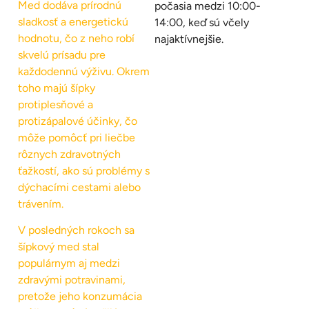
Med dodáva prírodnú
počasia medzi 10:00-
sladkosť a energetickú
14:00, keď sú včely
hodnotu, čo z neho robí
najaktívnejšie.
skvelú prísadu pre
každodennú výživu. Okrem
toho majú šípky
protiplesňové a
protizápalové účinky, čo
môže pomôcť pri liečbe
rôznych zdravotných
ťažkostí, ako sú problémy s
dýchacími cestami alebo
trávením.
V posledných rokoch sa
šípkový med stal
populárnym aj medzi
zdravými potravinami,
pretože jeho konzumácia