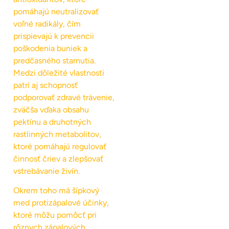
pomáhajú neutralizovať
voľné radikály, čím
prispievajú k prevencii
poškodenia buniek a
predčasného starnutia.
Medzi dôležité vlastnosti
patrí aj schopnosť
podporovať zdravé trávenie,
zväčša vďaka obsahu
pektínu a druhotných
rastlinných metabolitov,
ktoré pomáhajú regulovať
činnosť čriev a zlepšovať
vstrebávanie živín.
Okrem toho má šípkový
med protizápalové účinky,
ktoré môžu pomôcť pri
rôznych zápalových