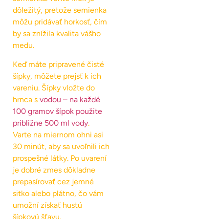
dôležitý, pretože semienka
môžu pridávať horkosť, čím
by sa znížila kvalita vášho
medu.
Keď máte pripravené čisté
šípky, môžete prejsť k ich
vareniu. Šípky vložte do
hrnca s
vodou – na každé
100 gramov šípok použite
približne 500 ml vody
.
Varte na miernom ohni asi
30 minút, aby sa uvoľnili ich
prospešné látky. Po uvarení
je dobré zmes dôkladne
prepasírovať cez jemné
sitko alebo plátno, čo vám
umožní získať hustú
šípkovú šťavu.