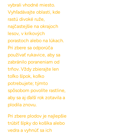
vybrali vhodné miesto.
Vyhľadávajte oblasti, kde
rastú divoké ruže,
najčastejšie na okrajoch
lesov, v kríkových
porastoch alebo na lúkach.
Pri zbere sa odporúča
používať rukavice, aby sa
zabránilo poraneniam od
trňov. Vždy zbierajte len
toľko šípok, koľko
potrebujete; týmto
spôsobom povolíte rastline,
aby sa aj ďalší rok zotavila a
plodila znovu.
Pri zbere plodov je najlepšie
trúbiť šípky do košíka alebo
vedra a vyhnúť sa ich