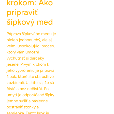
krokom: Ako
pripraviť
šípkový med
Príprava šípkového medu je
nielen jednoduchý, ale aj
veľmi uspokojujúci proces,
ktorý vám umožní
vychutnať si darčeky
jesene. Prvým krokom k
jeho vytvoreniu je príprava
šípok, ktoré ste starostlivo
zozbierali. Uistite sa, že sú
čisté a bez nečistôt. Po
umytí je odporúčané šípky
jemne sušiť a následne
odstrániť stonky a
semienka. Tento krok je