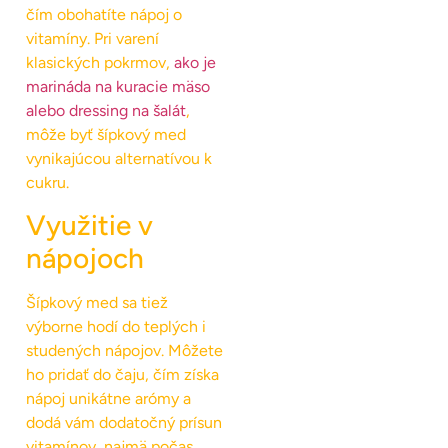
čím obohatíte nápoj o
vitamíny. Pri varení
klasických pokrmov,
ako je
marináda na kuracie mäso
alebo dressing na šalát
,
môže byť šípkový med
vynikajúcou alternatívou k
cukru.
Využitie v
nápojoch
Šípkový med sa tiež
výborne hodí do teplých i
studených nápojov. Môžete
ho pridať do čaju, čím získa
nápoj unikátne arómy a
dodá vám dodatočný prísun
vitamínov, najmä počas