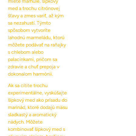
mleté marhule, šípkový
med a trochu citrónovej
šťavy a zmes variť, až kým
sa nezahustí. Týmto
spôsobom vytvoríte
lahodnú marmeládu, ktorú
môžete podávať na raňajky
s chlebom alebo
palacinkami, pričom sa
zdravie a chuť prepoja v
dokonalom harmónii.
Ak sa cítite trochu
experimentálne, vyskúšajte
šípkový med ako prísadu do
marinád, ktoré dodajú mäsu
sladkastý a aromatický
nádych. Môžete
kombinovať šípkový med s