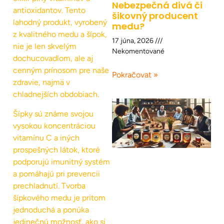
Nebezpečná divá či
antioxidantov. Tento
šikovný producent
lahodný produkt, vyrobený
medu?
z kvalitného medu a šípok,
17 júna, 2026
nie je len skvelým
Nekomentované
dochucovadlom, ale aj
cenným prínosom pre naše
Pokračovat »
zdravie, najmä v
chladnejších obdobiach.
Šípky sú známe svojou
vysokou koncentráciou
vitamínu C a iných
prospešných látok, ktoré
podporujú imunitný systém
a pomáhajú pri prevencii
prechladnutí. Tvorba
šípkového medu je pritom
jednoduchá a ponúka
jedinečnú možnosť, ako si