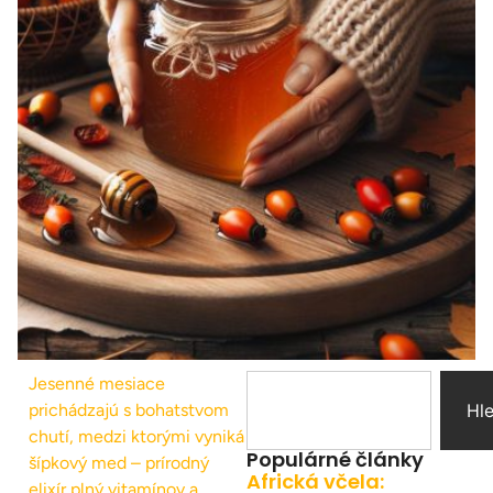
Jesenné mesiace
prichádzajú s bohatstvom
Hl
chutí, medzi ktorými vyniká
Populárné články
šípkový med – prírodný
Africká včela:
elixír plný vitamínov a