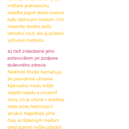
môžete jednoducho
oslaďte jogurt alebo ovsenú
kašu šípkovým medom, čím
nielenže dodáte jedlu
lahodnú chuť, ale aj pridanú
výživovú hodnotu.
sú tiež znásobené jeho
potenciálom pri podpore
duševného zdravia
.
Niektoré štúdie naznačujú,
že pravidelné užívanie
šípkového medu môže
zlepšiť náladu a zmierniť
stres, čo je vítané v dnešnej
dobe plnej hektických
situácií. Napríklad, pitie
čaju so šípkovým medom
pred spaním môže pôsobiť