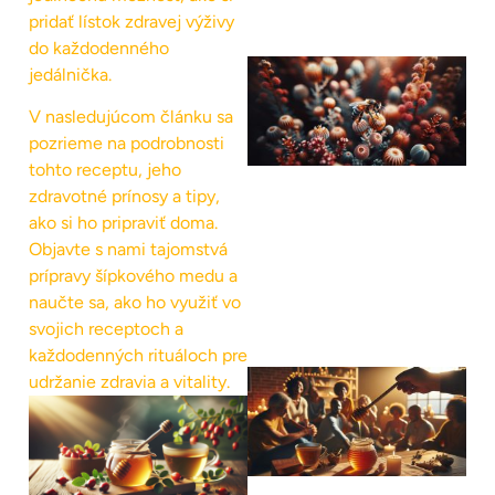
pridať lístok zdravej výživy
do každodenného
jedálnička.
V nasledujúcom článku sa
pozrieme na podrobnosti
tohto receptu, jeho
zdravotné prínosy a tipy,
ako si ho pripraviť doma.
Objavte s nami tajomstvá
prípravy šípkového medu a
naučte sa, ako ho využiť vo
svojich receptoch a
každodenných rituáloch pre
udržanie zdravia a vitality.