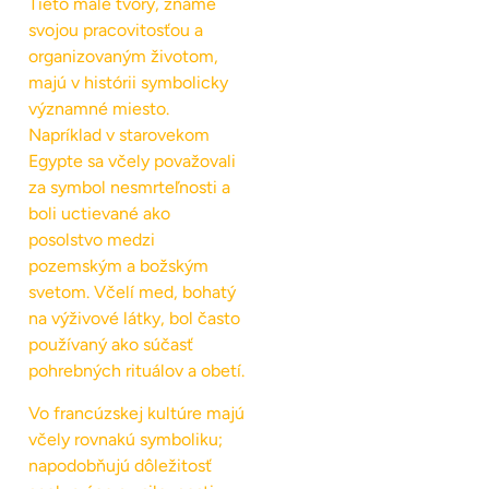
Tieto malé tvory, známe
svojou pracovitosťou a
organizovaným životom,
majú v histórii symbolicky
významné miesto.
Napríklad v starovekom
Egypte sa včely považovali
za symbol nesmrteľnosti a
boli uctievané ako
posolstvo medzi
pozemským a božským
svetom. Včelí med, bohatý
na výživové látky, bol často
používaný ako súčasť
pohrebných rituálov a obetí.
Vo francúzskej kultúre majú
včely rovnakú symboliku;
napodobňujú dôležitosť