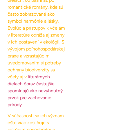
dielach, od básní až po
romantické romány, kde sú
často zobrazované ako
symbol harmónie a lásky.
Evolúcia prístupov k včelám
v literatúre odráža aj zmeny
v ich postavení v ekológii. S
vývojom poľnohospodárskej
praxe a vzrastajúcim
uvedomovaním si potreby
ochrany biodiverzity sa
včely aj v
literárnych
dielach čoraz častejšie
spomínajú ako nevyhnutný
prvok pre zachovanie
prírody
.
V súčasnosti sa ich význam
ešte viac zosilňuje s
rastúcim povedomím o