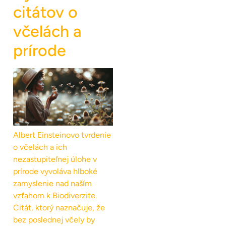
citátov o
včelách a
prírode
Albert Einsteinovo tvrdenie
o včelách a ich
nezastupiteľnej úlohe v
prírode vyvoláva hlboké
zamyslenie nad naším
vzťahom k Biodiverzite.
Citát, ktorý naznačuje, že
bez poslednej včely by