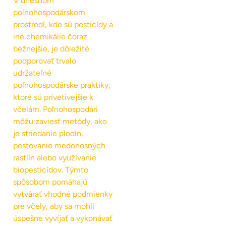
V dnešnom
poľnohospodárskom
prostredí, kde sú pesticídy a
iné chemikálie čoraz
bežnejšie, je dôležité
podporovať trvalo
udržateľné
poľnohospodárske praktiky,
ktoré sú prívetivejšie k
včelám. Poľnohospodári
môžu zaviesť metódy, ako
je striedanie plodín,
pestovanie medonosných
rastlín alebo využívanie
biopesticídov. Týmto
spôsobom pomáhajú
vytvárať vhodné podmienky
pre včely, aby sa mohli
úspešne vyvíjať a vykonávať