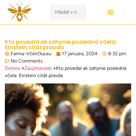
Kto povedal ak zahynie posledná včela:
Einstein citát pravda
Farma-Včelička.eu
17 januára, 2024
8:32 pm
No Comments
Domov
»
Zaujímavosti
»
Kto povedal ak zahynie posledná
včela: Einstein citát pravda