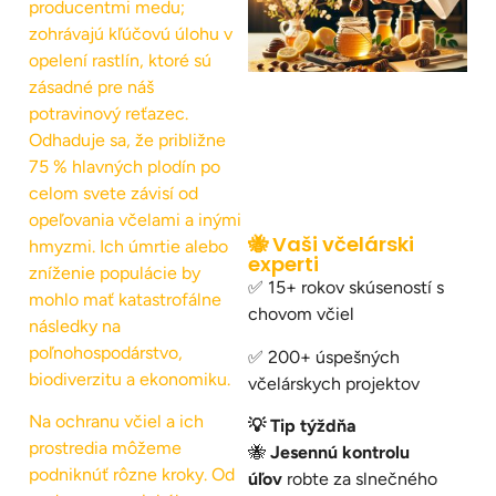
producentmi medu;
zohrávajú kľúčovú úlohu v
opelení rastlín, ktoré sú
zásadné pre náš
potravinový reťazec.
Odhaduje sa, že približne
75 % hlavných plodín po
celom svete závisí od
opeľovania včelami a inými
🐝 Vaši včelárski
hmyzmi. Ich úmrtie alebo
experti
zníženie populácie by
✅ 15+ rokov skúseností s
mohlo mať katastrofálne
chovom včiel
následky na
poľnohospodárstvo,
✅ 200+ úspešných
biodiverzitu a ekonomiku.
včelárskych projektov
Na ochranu včiel a ich
💡 Tip týždňa
prostredia môžeme
🐝
Jesennú kontrolu
podniknúť rôzne kroky. Od
úľov
robte za slnečného