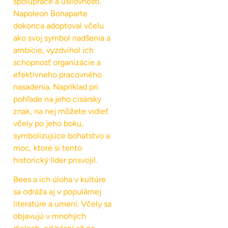
spolupráce a usilovnosti.
Napoleon Bonaparte
dokonca adoptoval včelu
ako svoj symbol nadšenia a
ambície, vyzdvihol ich
schopnosť organizácie a
efektívneho pracovného
nasadenia. Napríklad pri
pohľade na jeho cisársky
znak, na nej môžete vidieť
včely po jeho boku,
symbolizujúce bohatstvo a
moc, ktoré si tento
historický líder prisvojil.
Bees a ich úloha v kultúre
sa odráža aj v populárnej
literatúre a umení. Včely sa
objavujú v mnohých