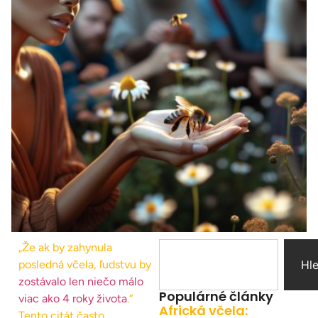
„Že ak by zahynula
posledná včela, ľudstvu by
Hl
zostávalo len niečo málo
Populárné články
viac ako 4 roky života
.“
Africká včela:
Tento citát často