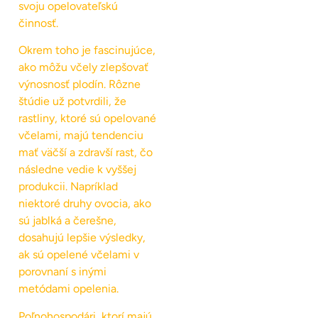
svoju opelovateľskú
činnosť.
Okrem toho je fascinujúce,
ako môžu včely zlepšovať
výnosnosť plodín. Rôzne
štúdie už potvrdili, že
rastliny, ktoré sú opelované
včelami, majú tendenciu
mať väčší a zdravší rast, čo
následne vedie k vyššej
produkcii. Napríklad
niektoré druhy ovocia, ako
sú jablká a čerešne,
dosahujú lepšie výsledky,
ak sú opelené včelami v
porovnaní s inými
metódami opelenia.
Poľnohospodári, ktorí majú