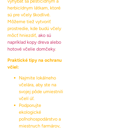
vyhýbať sa pesticídnym a
herbicídnym látkam, ktoré
sú pre včely škodlivé.
Môžeme tiež vytvoriť
prostredie, kde budú včely
môcť hniezdiť,
ako sú
napríklad kopy dreva alebo
hotové včelie domčeky
.
Praktické tipy na ochranu
včiel:
Najmite lokálneho
včelára, aby ste na
svojej pôde umiestnili
včelí úľ.
Podporujte
ekologické
poľnohospodárstvo a
miestnych farmárov,