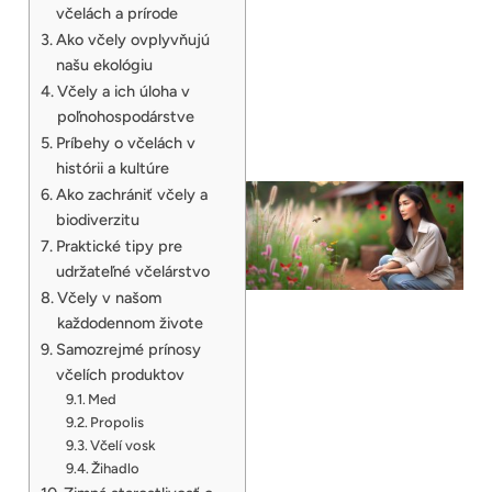
včelách a prírode
Ako včely ovplyvňujú
našu ekológiu
Včely a ich úloha v
poľnohospodárstve
Príbehy o včelách v
histórii a kultúre
Ako zachrániť včely a
biodiverzitu
Praktické tipy pre
udržateľné včelárstvo
Včely v našom
každodennom živote
Samozrejmé prínosy
včelích produktov
Med
Propolis
Včelí vosk
Žihadlo