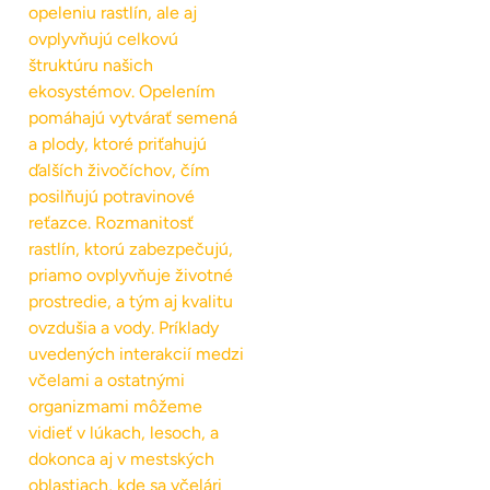
opeleniu rastlín, ale aj
ovplyvňujú celkovú
štruktúru našich
ekosystémov. Opelením
pomáhajú vytvárať semená
a plody, ktoré priťahujú
ďalších živočíchov, čím
posilňujú potravinové
reťazce. Rozmanitosť
rastlín, ktorú zabezpečujú,
priamo ovplyvňuje životné
prostredie, a tým aj kvalitu
ovzdušia a vody. Príklady
uvedených interakcií medzi
včelami a ostatnými
organizmami môžeme
vidieť v lúkach, lesoch, a
dokonca aj v mestských
oblastiach, kde sa včelári