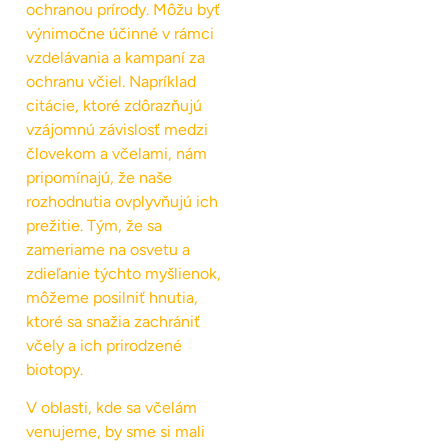
ochranou prírody. Môžu byť
výnimočne účinné v rámci
vzdelávania a kampaní za
ochranu včiel. Napríklad
citácie, ktoré zdôrazňujú
vzájomnú závislosť medzi
človekom a včelami, nám
pripomínajú, že naše
rozhodnutia ovplyvňujú ich
prežitie. Tým, že sa
zameriame na osvetu a
zdieľanie týchto myšlienok,
môžeme posilniť hnutia,
ktoré sa snažia zachrániť
včely a ich prirodzené
biotopy.
V oblasti, kde sa včelám
venujeme, by sme si mali