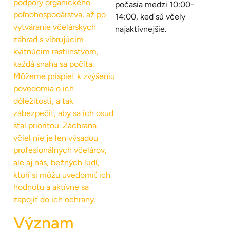
podpory organického
počasia medzi 10:00-
poľnohospodárstva, až po
14:00, keď sú včely
vytváranie včelárskych
najaktívnejšie.
záhrad s vibrujúcim
kvitnúcim rastlinstvom,
každá snaha sa počíta.
Môžeme prispieť k zvýšeniu
povedomia o ich
dôležitosti, a tak
zabezpečiť, aby sa ich osud
stal prioritou. Záchrana
včiel nie je len výsadou
profesionálnych včelárov,
ale aj nás, bežných ľudí,
ktorí si môžu uvedomiť ich
hodnotu a aktívne sa
zapojiť do ich ochrany.
Význam