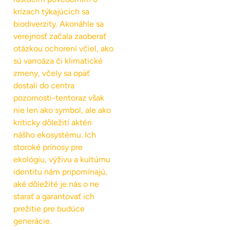
krízach týkajúcich sa
biodiverzity. Akonáhle sa
verejnosť začala zaoberať
otázkou ochorení včiel, ako
sú varroáza či klimatické
zmeny, včely sa opäť
dostali do centra
pozornosti-tentoraz však
nie len ako symbol, ale ako
kriticky dôležití aktéri
nášho ekosystému. Ich
storoké prínosy pre
ekológiu, výživu a kultúrnu
identitu nám pripomínajú,
aké dôležité je nás o ne
starať a garantovať ich
prežitie pre budúce
generácie.