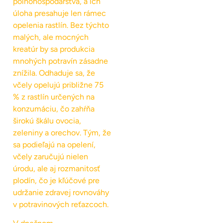
poľnohospodárstva, a ich
úloha presahuje len rámec
opelenia rastlín. Bez týchto
malých, ale mocných
kreatúr by sa produkcia
mnohých potravín zásadne
znížila. Odhaduje sa, že
včely opelujú približne 75
% z rastlín určených na
konzumáciu, čo zahŕňa
širokú škálu ovocia,
zeleniny a orechov. Tým, že
sa podieľajú na opelení,
včely zaručujú nielen
úrodu, ale aj rozmanitosť
plodín, čo je kľúčové pre
udržanie zdravej rovnováhy
v potravinových reťazcoch.