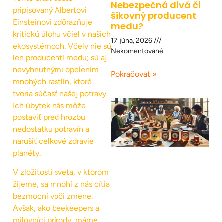
Nebezpečná divá či
pripisovaný Albertovi
šikovný producent
Einsteinovi zdôrazňuje
medu?
kritickú úlohu včiel v našich
17 júna, 2026
ekosystémoch. Včely nie sú
Nekomentované
len producenti medu; sú aj
nevyhnutnými opelením
Pokračovat »
mnohých rastlín, ktoré
tvoria súčasť našej potravy.
Ich úbytek nás môže
postaviť pred hrozbu
nedostatku potravín a
narušiť celkové zdravie
planéty.
V zložitosti sveta, v ktorom
žijeme, sa mnohí z nás cítia
bezmocní voči zmene.
Avšak, ako beekeepers a
milovníci prírody, máme