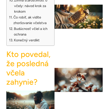
Zimná starostlivosť o
včely: návod krok za
krokom
Čo robiť, ak vidíte
zhoršovanie včelstva
Budúcnosť včiel a ich
ochrana
Konečný verdikt
Kto povedal,
že posledná
včela
zahynie?