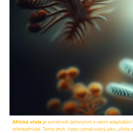
Africká včela
je extrémně defenzivní a velmi adaptabilní
středoafrické. Tento druh, často označovaný jako „včela 