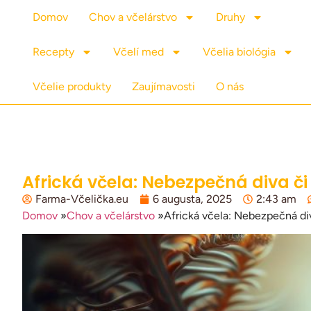
Domov
Chov a včelárstvo
Druhy
Recepty
Včelí med
Včelia biológia
Včelie produkty
Zaujímavosti
O nás
Africká včela: Nebezpečná diva č
Farma-Včelička.eu
6 augusta, 2025
2:43 am
Domov
»
Chov a včelárstvo
»
Africká včela: Nebezpečná di