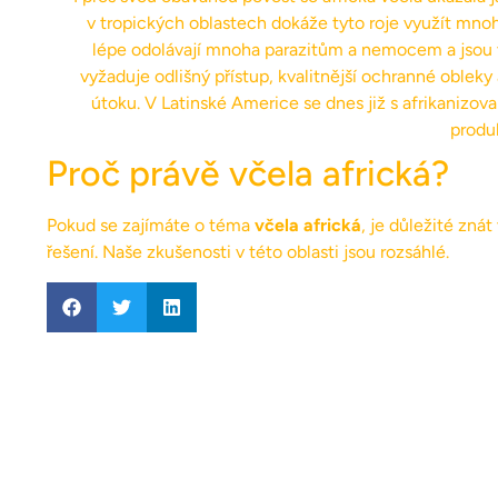
v tropických oblastech dokáže tyto roje využít mno
lépe odolávají mnoha parazitům a nemocem a jsou v
vyžaduje odlišný přístup, kvalitnější ochranné oblek
útoku. V Latinské Americe se dnes již s afrikanizov
produ
Proč právě včela africká?
Pokud se zajímáte o téma
včela africká
, je důležité zná
řešení. Naše zkušenosti v této oblasti jsou rozsáhlé.