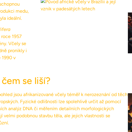
u schopnou
produkci medu,
la ideální.
ifera
v roce 1957
ny. Včely se
dně pronikly i
e 1990 v
 čem se liší?
pohled jsou afrikanizované včely téměř k nerozeznání od těch
ropských. Fyzické odlišnosti lze spolehlivě určit až pomocí
ních analýz DNA či měřením detailních morfologických
í velmi podobnou stavbu těla, ale jejich vlastnosti se
ůzní.