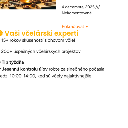
4 decembra, 2025
Nekomentované
Pokračovat »
 Vaši včelárski experti
 15+ rokov skúseností s chovom včiel
 200+ úspešných včelárskych projektov
 Tip týždňa

Jesennú kontrolu úľov
robte za slnečného počasia
edzi 10:00-14:00, keď sú včely najaktívnejšie.