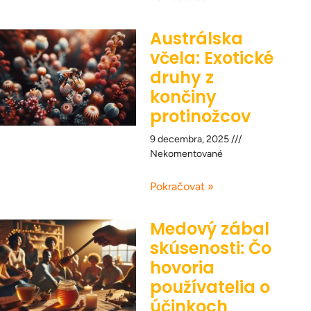
Austrálska
včela: Exotické
druhy z
končiny
protinožcov
9 decembra, 2025
Nekomentované
Pokračovat »
Medový zábal
skúsenosti: Čo
hovoria
používatelia o
účinkoch