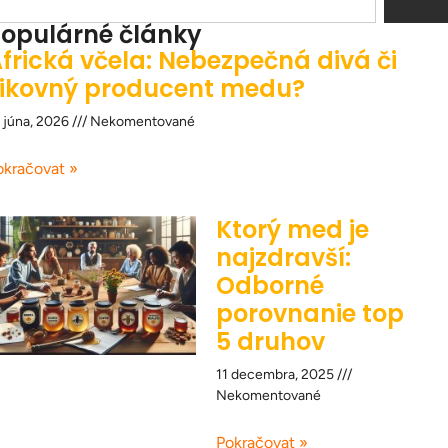
opulárné články
frická včela: Nebezpečná divá či
ikovný producent medu?
 júna, 2026
Nekomentované
okračovat »
Ktorý med je
najzdravší:
Odborné
porovnanie top
5 druhov
11 decembra, 2025
Nekomentované
Pokračovat »