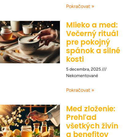
Pokračovat »
Mlieko a med:
Večerný rituál
pre pokojný
spánok a silné
kosti
5 decembra, 2025
Nekomentované
Pokračovat »
Med zloženie:
Prehľad
všetkých živín
a benefitov