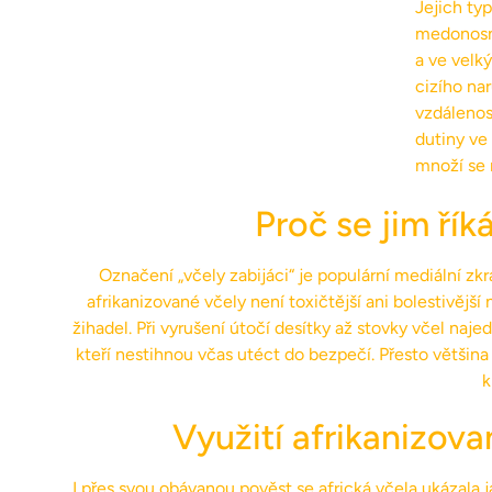
Jejich ty
medonosná
a ve velký
cizího na
vzdálenost
dutiny ve
množí se 
Proč se jim řík
Označení „včely zabijáci“ je populární mediální zk
afrikanizované včely není toxičtější ani bolestivějš
žihadel. Při vyrušení útočí desítky až stovky včel naje
kteří nestihnou včas utéct do bezpečí. Přesto většina 
k
Využití afrikanizova
I přes svou obávanou pověst se africká včela ukázala