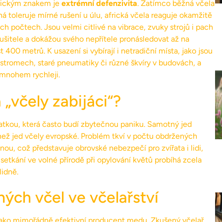
pickým znakem je
extrémní defenzivita
. Zatímco běžná včela
 toleruje mírné rušení u úlu, africká včela reaguje okamžitě
ch počtech. Jsou velmi citlivé na vibrace, zvuky strojů i pach
rušitele a dokážou svého nepřítele pronásledovat až na
 400 metrů. K usazení si vybírají i netradiční místa, jako jsou
 stromech, staré pneumatiky či různé škvíry v budovách, a
mnohem rychleji.
á „včely zabijáci“?
ratkou, která často budí zbytečnou paniku. Samotný jed
í než jed včely evropské. Problém tkví v počtu obdržených
dnou, což představuje obrovské nebezpečí pro zvířata i lidi,
setkání ve volné přírodě při opylování květů probíhá zcela
lidně.
ných včel ve včelařství
 jako mimořádně efektivní producent medu. Zkušený včelař