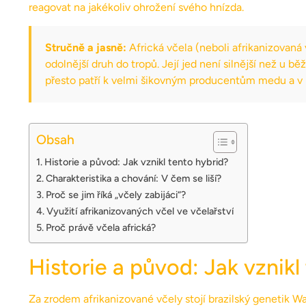
reagovat na jakékoliv ohrožení svého hnízda.
Stručně a jasně:
Africká včela (neboli afrikanizovaná v
odolnější druh do tropů. Její jed není silnější než u běž
přesto patří k velmi šikovným producentům medu a v 
Obsah
Historie a původ: Jak vznikl tento hybrid?
Charakteristika a chování: V čem se liší?
Proč se jim říká „včely zabijáci“?
Využití afrikanizovaných včel ve včelařství
Proč právě včela africká?
Historie a původ: Jak vznikl
Za zrodem afrikanizované včely stojí brazilský genetik W