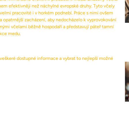
hem efektivněji než náchylné evropské druhy. Tyto včely
elmi pracovité i v horkém podnebí. Práce s nimi ovšem
y a opatrnější zacházení, aby nedocházelo k vyprovokování
anými včelami běžně hospodaří a představují páteř tamní
kce medu.
t veškeré dostupné informace a vybrat to nejlepší možné