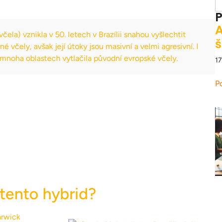
P
A
čela) vznikla v 50. letech v Brazílii snahou vyšlechtit
š
né včely, avšak její útoky jsou masivní a velmi agresivní. I
mnoha oblastech vytlačila původní evropské včely.
17
P
 tento hybrid?
arwick