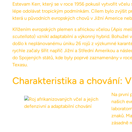
Estevam Kerr, který se v roce 1956 pokusil vytvořit včel
lépe odolávat tropickým podmínkám. Cílem bylo zvýšit 
která u původních evropských chovů v Jižní Americe neby
Křížením evropských plemen s africkou včelou (
Apis mell
scutellata
) vznikl adaptabilní a výkonný hybrid. Bohužel 
došlo k neplánovanému úniku 26 rojů z výzkumné karanté
rychle začaly šířit napříč Jižní a Střední Amerikou a násle
do Spojených států, kde byly poprvé zaznamenány v roc
Texasu.
Charakteristika a chování: V
Na první 
našich ev
laborator
znaků. Maj
zásadně r