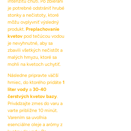
intenzitu chuti. Po zbieraní
je potrebné odstrániť hrubé
stonky a nečistoty, ktoré
môžu ovplyvniť výsledný
produkt.
Preplachovanie
kvetov
pod tečúcou vodou
je nevyhnutné, aby sa
zbavili všetkých nečistôt a
malých hmyzu, ktoré sa
mohli na kvetoch uchytiť.
Následne pripravte väčší
hrniec, do ktorého pridáte
1
liter vody
a
30-40
čerstvých kvetov bazy
.
Privádzajte zmes do varu a
varte približne 10 minút.
Varením sa uvoľnia
esenciálne oleje a arómy z