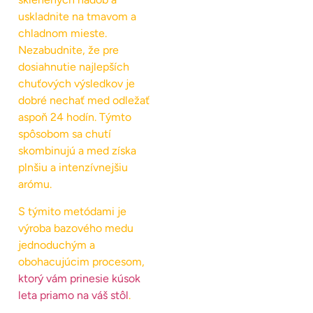
uskladnite na tmavom a
chladnom mieste.
Nezabudnite, že pre
dosiahnutie najlepších
chuťových výsledkov je
dobré nechať med odležať
aspoň 24 hodín. Týmto
spôsobom sa chutí
skombinujú a med získa
plnšiu a intenzívnejšiu
arómu.
S týmito metódami je
výroba bazového medu
jednoduchým a
obohacujúcim procesom,
ktorý vám prinesie kúsok
leta priamo na váš stôl
.