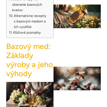
zbieranie bazových
kvetov
Alternatívne recepty
s bazovým medom a
ich využitie
Kľúčové poznatky
Bazový med:
Základy
výroby a jeho
výhody