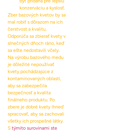
byť pridaná pre lepšiu
konzerváciu a kyslosť.
Zber bazových kvetov by sa
mal robiť s dôrazom na ich
čerstvost a kvalitu.
Odporúča sa zbierať kvety v
slnečných dňoch ráno, keď
sa ešte nedostavili včely.
Na výrobu bazového medu
je dôležité nepoužívať
kvety pochádzajúce z
kontaminovaných oblastí,
aby sa zabezpečila
bezpečnosť a kvalita
finálneho produktu. Po
zbere je dobré kvety ihneď
spracovať, aby sa zachovali
všetky ich prospešné látky.
S
týmito surovinami ste