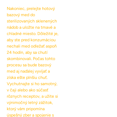
Nakoniec, prelejte hotový
bazový med do
sterilizovaných sklenených
nádob a uložte na tmavé a
chladné miesto. Dôležité je,
aby ste pred konzumáciou
nechali med odležať aspoň
24 hodín, aby sa chutí
skombinovali. Počas tohto
procesu sa bude bazový
med aj naďalej vyvíjať a
získa ešte plnšiu chuť.
Vychutnajte si ho samotný,
v čaji alebo ako súčasť
rôznych receptov, a užite si
výnimočný letný zážitok,
ktorý vám pripomína
úspešný zber a spojenie s