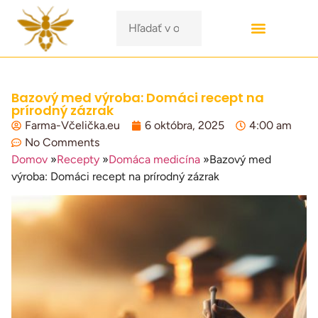
Bazový med výroba: Domáci recept na
prírodný zázrak
Farma-Včelička.eu
6 októbra, 2025
4:00 am
No Comments
Domov
»
Recepty
»
Domáca medicína
»
Bazový med
výroba: Domáci recept na prírodný zázrak