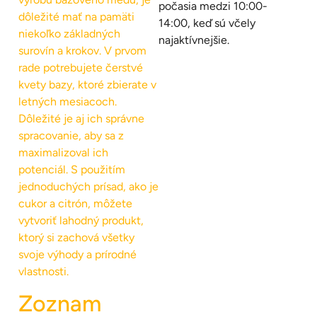
počasia medzi 10:00-
dôležité mať na pamäti
14:00, keď sú včely
niekoľko základných
najaktívnejšie.
surovín a krokov. V prvom
rade potrebujete čerstvé
kvety bazy, ktoré zbierate v
letných mesiacoch.
Dôležité je aj ich správne
spracovanie, aby sa z
maximalizoval ich
potenciál. S použitím
jednoduchých prísad, ako je
cukor a citrón, môžete
vytvoriť lahodný produkt,
ktorý si zachová všetky
svoje výhody a prírodné
vlastnosti.
Zoznam