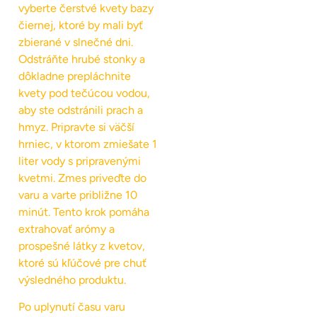
vyberte čerstvé kvety bazy
čiernej, ktoré by mali byť
zbierané v slnečné dni.
Odstráňte hrubé stonky a
dôkladne prepláchnite
kvety pod tečúcou vodou,
aby ste odstránili prach a
hmyz. Pripravte si väčší
hrniec, v ktorom zmiešate 1
liter vody s pripravenými
kvetmi. Zmes priveďte do
varu a varte približne 10
minút. Tento krok pomáha
extrahovať arómy a
prospešné látky z kvetov,
ktoré sú kľúčové pre chuť
výsledného produktu.
Po uplynutí času varu