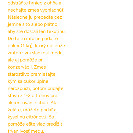
odstráňte hrniec z ohňa a
nechajte zmes vychladnúť.
Následne ju preceďte cez
jemné sito alebo plátno,
aby ste dostali len tekutinu.
Do tejto infúzie pridajte
cukor (1 kg), ktorý nielenže
zintenzívni sladkosť medu,
ale aj pomôže pri
konzervácii. Zmes
starostlivo premiešajte,
kým sa cukor úplne
nerozpustí, potom pridajte
šťavu z 1-2 citrónov pre
akcentovanie chuti. Ak si
želáte, môžete pridať aj
kyselinu citrónovú, čo
pomôže ešte viac predĺžiť
trvanlivosť medu.