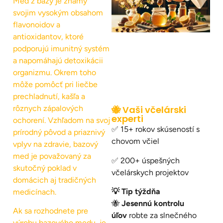
Med z bazy je známy
svojim vysokým obsahom
flavonoidov a
antioxidantov, ktoré
podporujú imunitný systém
a napomáhajú detoxikácii
organizmu. Okrem toho
môže pomôcť pri liečbe
prechladnutí, kašľa a
rôznych zápalových
🐝 Vaši včelárski
experti
ochorení. Vzhľadom na svoj
✅ 15+ rokov skúseností s
prírodný pôvod a priaznivý
chovom včiel
vplyv na zdravie, bazový
med je považovaný za
✅ 200+ úspešných
skutočný poklad v
včelárskych projektov
domácich aj tradičných
💡 Tip týždňa
medicínach.
🐝
Jesennú kontrolu
Ak sa rozhodnete pre
úľov
robte za slnečného
výrobu bazového medu, je