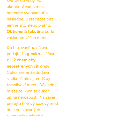
kvetov do vody. Po
ukončení varu zmes
nechajte vychladnúť a
následne ju preceďte cez
jemné sito alebo plátno.
Obtienená tekutina
bude
základom vášho medu.
Do filtrovaného nálevu
pridajte
1 kg cukru
a šťavu
z
1-2 chemicky
neošetrených citrónov
.
Cukor nielenže dodáva
sladkosť, ale aj predlžuje
trvanlivosť medu. Dôkladne
miešajte, kým sa cukor
úplne nerozpustí. Na záver
prelejte hotový bazový med
do sterilizovaných
sklenených nádob a