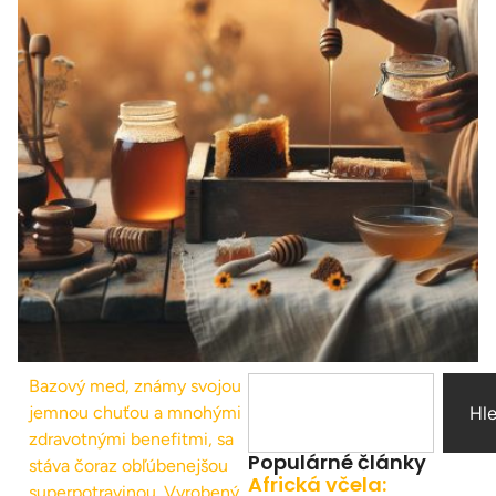
Bazový med, známy svojou
jemnou chuťou a mnohými
Hl
zdravotnými benefitmi, sa
Populárné články
stáva čoraz obľúbenejšou
Africká včela:
superpotravinou. Vyrobený