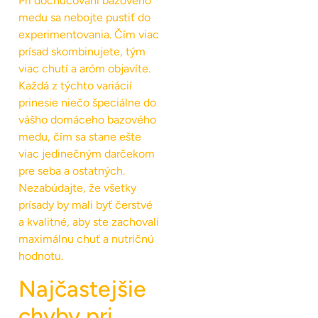
Pri dochucovaní bazového
medu sa nebojte pustiť do
experimentovania. Čím viac
prísad skombinujete, tým
viac chutí a aróm objavíte.
Každá z týchto variácií
prinesie niečo špeciálne do
vášho domáceho bazového
medu, čím sa stane ešte
viac jedinečným darčekom
pre seba a ostatných.
Nezabúdajte, že všetky
prísady by mali byť čerstvé
a kvalitné, aby ste zachovali
maximálnu chuť a nutričnú
hodnotu.
Najčastejšie
chyby pri