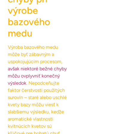
výrobe
bazového
medu
Výroba bazového medu
môže byť zábavným a
uspokojujúcim procesom,
avšak niektoré bežné chyby
môžu ovplyvniť konečný
výsledok
. Nepodceňujte
faktor čerstvosti použitých
surovín – staré alebo uschlé
kvety bazy môžu viesť k
slabšiemu výsledku, keďže
aromatické vlastnosti
kvitnúcich kvetov sú
kľúčové pre bohatú chuť