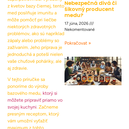
Nebezpečná divá či
z kvetov bazy čiernej, tento
šikovný producent
med posilňuje imunitu a
medu?
môže pomôcť pri liečbe
17 júna, 2026
niektorých zdravotných
Nekomentované
problémov, ako sú napríklad
zápaly alebo problémy so
Pokračovat »
zažívaním. Jeho príprava je
jednoduchá a poteší nielen
vaše chuťové poháriky, ale
aj zdravie.
V tejto príručke sa
ponoríme do výroby
bazového medu,
ktorý si
môžete pripraviť priamo vo
svojej kuchyni
. Začneme
presným receptom, ktorý
vám umožní vyťažiť
maximum z tohto