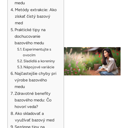
medu
Metódy extrakcie: Ako
získať čistý bazový
med
Praktické tipy na
dochucovanie
bazového medu
Experimentujte s
ovocím
Sladidlá a koreniny
Nápojové variácie
Najčastejšie chyby pri
výrobe bazového
medu
Zdravotné benefity
bazového medu: Čo
hovorí veda?
Ako skladovať a
využívať bazový med
Sezónne tipy na