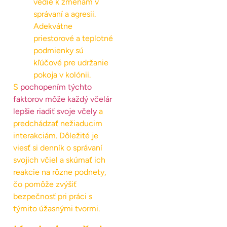
vedie k zmenám v
správaní a agresii.
Adekvátne
priestorové a teplotné
podmienky sú
kľúčové pre udržanie
pokoja v kolónii.
S
pochopením týchto
faktorov môže každý včelár
lepšie riadiť svoje včely
a
predchádzať nežiaducim
interakciám. Dôležité je
viesť si denník o správaní
svojich včiel a skúmať ich
reakcie na rôzne podnety,
čo pomôže zvýšiť
bezpečnosť pri práci s
týmito úžasnými tvormi.