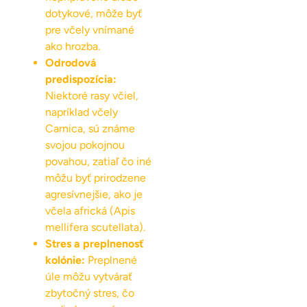
dotykové, môže byť
pre včely vnímané
ako hrozba.
Odrodová
predispozícia:
Niektoré rasy včiel,
napríklad včely
Carnica, sú známe
svojou pokojnou
povahou, zatiaľ čo iné
môžu byť prirodzene
agresívnejšie, ako je
včela africká (Apis
mellifera scutellata).
Stres a preplnenosť
kolónie:
Preplnené
úle môžu vytvárať
zbytočný stres, čo