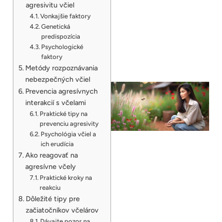
agresivitu včiel
Vonkajšie faktory
Genetická
predispozícia
Psychologické
faktory
Metódy rozpoznávania
nebezpečných včiel
Prevencia agresívnych
interakcií s včelami
Praktické tipy na
prevenciu agresivity
Psychológia včiel a
ich erudícia
Ako reagovať na
agresívne včely
Praktické kroky na
reakciu
Dôležité tipy pre
začiatočníkov včelárov
Dávajte pozor na