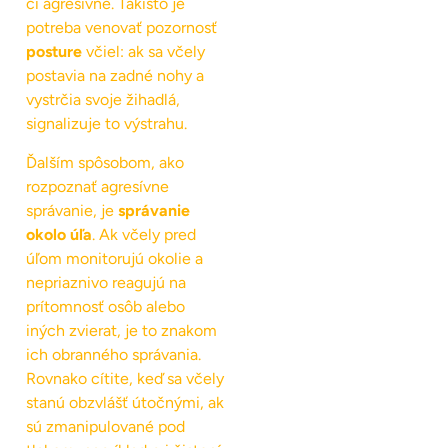
či agresívne. Takisto je
potreba venovať pozornosť
posture
včiel: ak sa včely
postavia na zadné nohy a
vystrčia svoje žihadlá,
signalizuje to výstrahu.
Ďalším spôsobom, ako
rozpoznať agresívne
správanie, je
správanie
okolo úľa
. Ak včely pred
úľom monitorujú okolie a
nepriaznivo reagujú na
prítomnosť osôb alebo
iných zvierat, je to znakom
ich obranného správania.
Rovnako cítite, keď sa včely
stanú obzvlášť útočnými, ak
sú zmanipulované pod