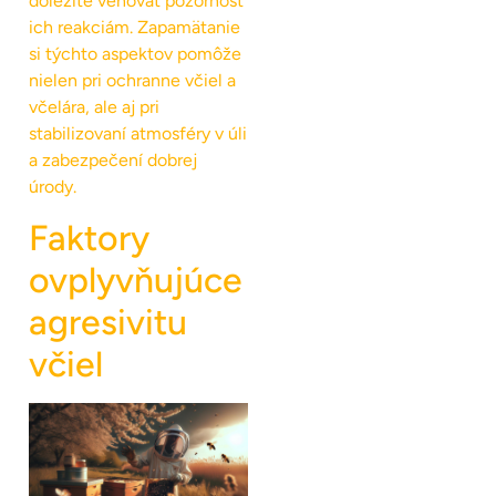
dôležité venovať pozornosť
ich reakciám. Zapamätanie
si týchto aspektov pomôže
nielen pri ochranne včiel a
včelára, ale aj pri
stabilizovaní atmosféry v úli
a zabezpečení dobrej
úrody.
Faktory
ovplyvňujúce
agresivitu
včiel