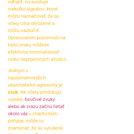
odhaliť, no existuje
niekoľko signálov, ktoré
môžu naznačovať, že sa
včely cítia ohrozené a
môžu zaútočiť.
Upravovaním pozornosti na
tieto znaky môžete
efektívne minimalizovať
riziko nepríjemných situácií.
Jedným z
najvýznamnejších
ukazovateľov agresivity je
zvuk
. Ak včely produkujú
vysoké,
bzučivé zvuky
alebo ak zrazu začnú lietať
okolo vás
v chaotickom
pohybe, môže to
znamenať, že sú vyrušené