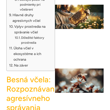
podmienky pri
včelárení
Hlavné druhy
agresívnych včiel
Vplyv prostredia na
správanie včiel
Dôležité faktory
prostredia
Úloha včiel v
ekosystéme a ich
ochrana
Na záver
Besná včela:
Rozpoznávanie
agresívneho
správania