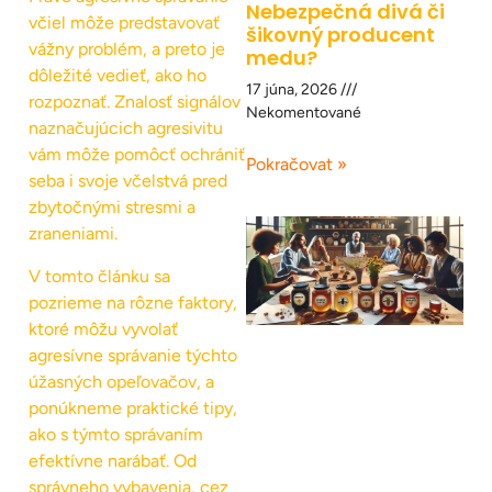
Nebezpečná divá či
včiel môže predstavovať
šikovný producent
vážny problém, a preto je
medu?
dôležité vedieť, ako ho
17 júna, 2026
rozpoznať. Znalosť signálov
Nekomentované
naznačujúcich agresivitu
vám môže pomôcť ochrániť
Pokračovat »
seba i svoje včelstvá pred
zbytočnými stresmi a
zraneniami.
V tomto článku sa
pozrieme na rôzne faktory,
ktoré môžu vyvolať
agresívne správanie týchto
úžasných opeľovačov, a
ponúkneme praktické tipy,
ako s týmto správaním
efektívne narábať. Od
správneho vybavenia, cez