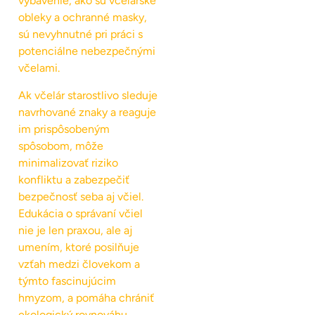
vybavenie, ako sú včelárske
obleky a ochranné masky,
sú nevyhnutné pri práci s
potenciálne nebezpečnými
včelami.
Ak včelár starostlivo sleduje
navrhované znaky a reaguje
im prispôsobeným
spôsobom, môže
minimalizovať riziko
konfliktu a zabezpečiť
bezpečnosť seba aj včiel.
Edukácia o správaní včiel
nie je len praxou, ale aj
umením, ktoré posilňuje
vzťah medzi človekom a
týmto fascinujúcim
hmyzom, a pomáha chrániť
ekologický rovnováhu,