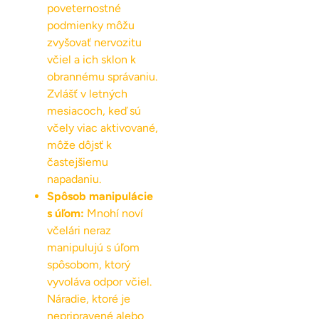
poveternostné
podmienky môžu
zvyšovať nervozitu
včiel a ich sklon k
obrannému správaniu.
Zvlášť v letných
mesiacoch, keď sú
včely viac aktivované,
môže dôjsť k
častejšiemu
napadaniu.
Spôsob manipulácie
s úľom:
Mnohí noví
včelári neraz
manipulujú s úľom
spôsobom, ktorý
vyvoláva odpor včiel.
Náradie, ktoré je
nepripravené alebo