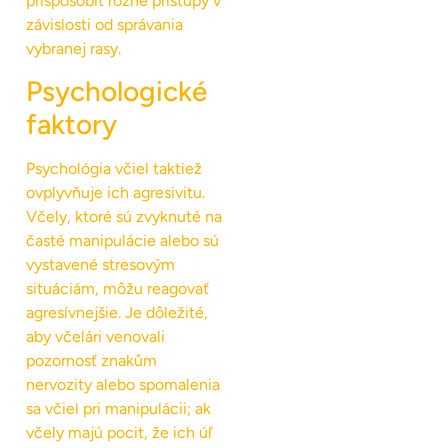
prispôsobiť rôzne prístupy v
závislosti od správania
vybranej rasy.
Psychologické
faktory
Psychológia včiel taktiež
ovplyvňuje ich agresivitu.
Včely, ktoré sú zvyknuté na
časté manipulácie alebo sú
vystavené stresovým
situáciám, môžu reagovať
agresívnejšie. Je dôležité,
aby včelári venovali
pozornosť znakům
nervozity alebo spomalenia
sa včiel pri manipulácii; ak
včely majú pocit, že ich úľ