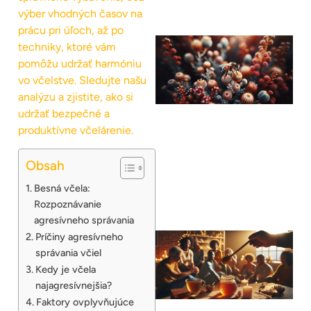
výber vhodných časov na
prácu pri úľoch, až po
techniky, ktoré vám
pomôžu udržať harmóniu
vo včelstve. Sledujte našu
analýzu a zjistite, ako si
udržať bezpečné a
produktívne včelárenie.
Obsah
Besná včela:
Rozpoznávanie
agresívneho správania
Príčiny agresívneho
správania včiel
Kedy je včela
najagresívnejšia?
Faktory ovplyvňujúce