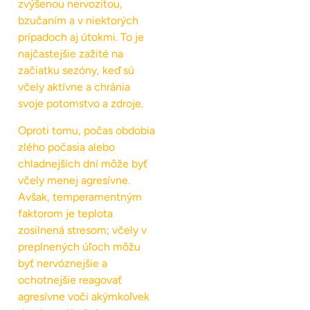
zvýšenou nervozitou,
bzučaním a v niektorých
prípadoch aj útokmi. To je
najčastejšie zažité na
začiatku sezóny, keď sú
včely aktívne a chránia
svoje potomstvo a zdroje.
Oproti tomu, počas obdobia
zlého počasia alebo
chladnejších dní môže byť
včely menej agresívne.
Avšak, temperamentným
faktorom je teplota
zosilnená stresom; včely v
preplnených úľoch môžu
byť nervóznejšie a
ochotnejšie reagovať
agresívne voči akýmkoľvek