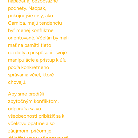
napádať aj bezobsažné
podnety. Naopak,
pokojnejšie rasy, ako
Carnica, majú tendenciu
byť menej konfliktne
orientované. Včelári by mali
mať na pamäti tieto
rozdiely a prispôsobiť svoje
manipulácie a prístup k úľu
podľa konkrétneho
správania včiel, ktoré
chovajú.
Aby sme predišli
zbytočným konfliktom,
odporúča sa vo
všeobecnosti priblížiť sa k
včelstvu opatrne a so
záujmom, pričom je