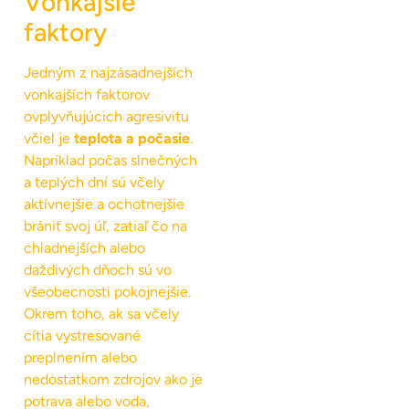
Vonkajšie
faktory
Jedným z najzásadnejších
vonkajších faktorov
ovplyvňujúcich agresivitu
včiel je
teplota a počasie
.
Napríklad počas slnečných
a teplých dní sú včely
aktívnejšie a ochotnejšie
brániť svoj úľ, zatiaľ čo na
chladnejších alebo
daždivých dňoch sú vo
všeobecnosti pokojnejšie.
Okrem toho, ak sa včely
cítia vystresované
preplnením alebo
nedostatkom zdrojov ako je
potrava alebo voda,