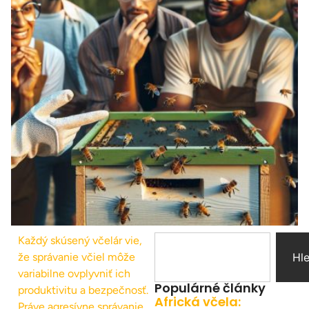
Každý skúsený včelár vie,
že správanie včiel môže
Hl
variabilne ovplyvniť ich
Populárné články
produktivitu a bezpečnosť.
Africká včela:
Práve agresívne správanie