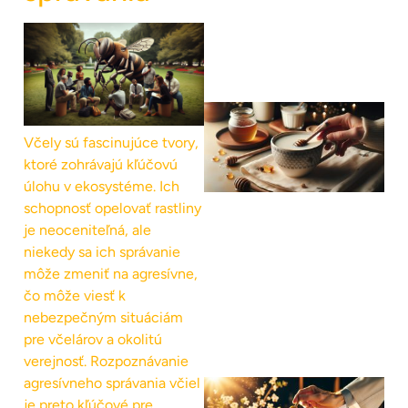
Včely sú fascinujúce tvory,
ktoré zohrávajú kľúčovú
úlohu v ekosystéme. Ich
schopnosť opelovať rastliny
je neoceniteľná, ale
niekedy sa ich správanie
môže zmeniť na agresívne,
čo môže viesť k
nebezpečným situáciám
pre včelárov a okolitú
verejnosť. Rozpoznávanie
agresívneho správania včiel
je preto kľúčové pre