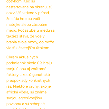
dotykom. Keď sú
naštartované na obranu, sú
obzvlášť aktívne v prípad,
že cítia hrozbu voči
matejke alebo zásobám
medu. Počas zberu medu sa
taktiež stáva, že včely
bránia svoje mzdy, čo môže
viesť k častejším útokom.
Okrem aktuálnych
podmienok okolo úľa hrajú
svoju úlohu aj vnútorné
faktory, ako sú genetické
predpoklady konkrétnych
rás. Niektoré druhy, ako je
africká včela, sú známe
svojou agresívnejšou
povahou a sú schopné