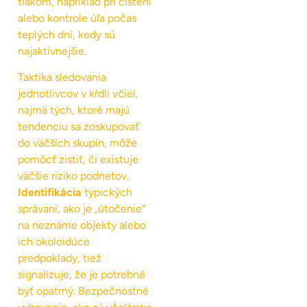
tlakom, napríklad pri čistení
alebo kontrole úľa počas
teplých dní, kedy sú
najaktívnejšie.
Taktika sledovania
jednotlivcov v kŕdli včiel,
najmä tých, ktoré majú
tendenciu sa zoskupovať
do väčších skupín, môže
pomôcť zistiť, či existuje
väčšie riziko podnetov.
Identifikácia
typických
správaní, ako je „útočenie“
na neznáme objekty alebo
ich okoloidúce
predpoklady, tiež
signalizuje, že je potrebné
byť opatrný. Bezpečnostné