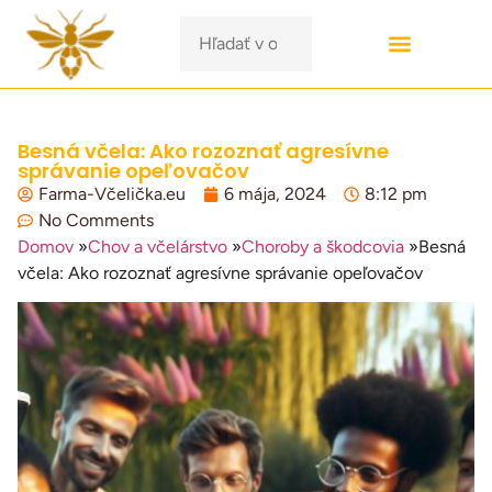
Besná včela: Ako rozoznať agresívne
správanie opeľovačov
Farma-Včelička.eu
6 mája, 2024
8:12 pm
No Comments
Domov
»
Chov a včelárstvo
»
Choroby a škodcovia
»
Besná
včela: Ako rozoznať agresívne správanie opeľovačov