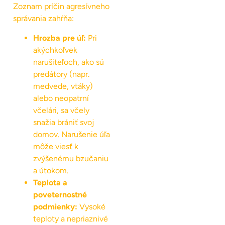
Zoznam príčin agresívneho
správania zahŕňa:
Hrozba pre úľ:
Pri
akýchkoľvek
narušiteľoch, ako sú
predátory (napr.
medvede, vtáky)
alebo neopatrní
včelári, sa včely
snažia brániť svoj
domov. Narušenie úľa
môže viesť k
zvýšenému bzučaniu
a útokom.
Teplota a
poveternostné
podmienky:
Vysoké
teploty a nepriaznivé