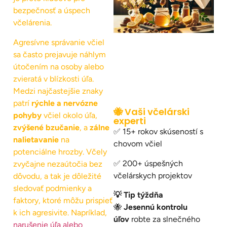
bezpečnosť a úspech
včelárenia.
Agresívne správanie včiel
sa často prejavuje náhlym
útočením na osoby alebo
zvieratá v blízkosti úľa.
Medzi najčastejšie znaky
patrí
rýchle a nervózne
🐝 Vaši včelárski
pohyby
včiel okolo úľa,
experti
zvýšené bzučanie
, a
zálne
✅ 15+ rokov skúseností s
nalietavanie
na
chovom včiel
potenciálne hrozby. Včely
✅ 200+ úspešných
zvyčajne nezaútočia bez
včelárskych projektov
dôvodu, a tak je dôležité
sledovať podmienky a
💡 Tip týždňa
faktory, ktoré môžu prispieť
🐝
Jesennú kontrolu
k ich agresivite. Napríklad,
úľov
robte za slnečného
narušenie úľa alebo