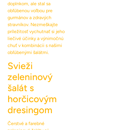
doplnkom, ale stal sa
obľúbenou voľbou pre
gurmánov a zdravých
stravníkov. Nezmeškajte
príležitosť vychutnať si jeho
liečivé účinky a výnimočnú
chuť v kombinácii s našimi
obľúbenými šalátmi.
Svieži
zeleninový
šalát s
horčicovým
dresingom
Čerstvé a farebné