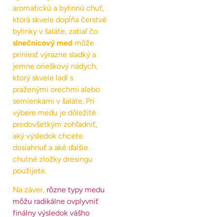
aromatickú a bylinnú chuť,
ktorá skvele dopĺňa čerstvé
bylinky v šaláte, zatiaľ čo
slnečnicový med
môže
priniesť výrazne sladký a
jemne orieškový nádych,
ktorý skvele ladí s
praženými orechmi alebo
semienkami v šaláte. Pri
výbere medu je dôležité
predovšetkým zohľadniť,
aký výsledok chcete
dosiahnuť a aké ďalšie
chutné zložky dresingu
použijete.
Na záver,
rôzne typy medu
môžu radikálne ovplyvniť
finálny výsledok vášho