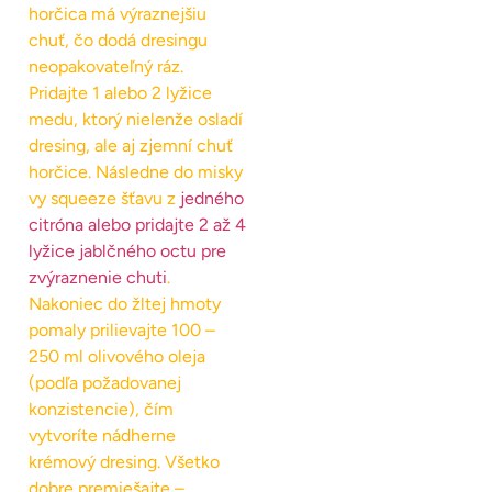
horčica má výraznejšiu
chuť, čo dodá dresingu
neopakovateľný ráz.
Pridajte 1 alebo 2 lyžice
medu, ktorý nielenže osladí
dresing, ale aj zjemní chuť
horčice. Následne do misky
vy squeeze šťavu z
jedného
citróna alebo pridajte 2 až 4
lyžice jablčného octu pre
zvýraznenie chuti
.
Nakoniec do žltej hmoty
pomaly prilievajte 100 –
250 ml olivového oleja
(podľa požadovanej
konzistencie), čím
vytvoríte nádherne
krémový dresing. Všetko
dobre premiešajte –