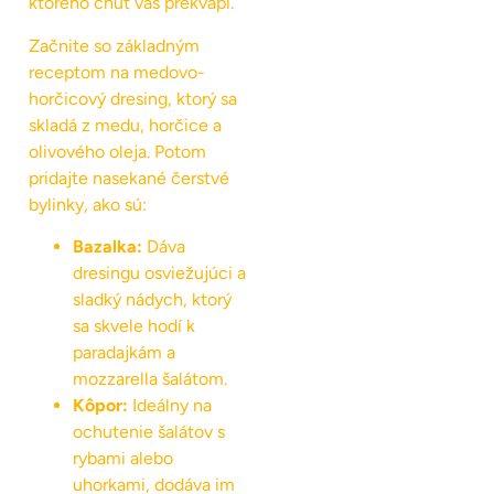
ktorého chuť vás prekvapí.
Začnite so základným
receptom na medovo-
horčicový dresing, ktorý sa
skladá z medu, horčice a
olivového oleja. Potom
pridajte nasekané čerstvé
bylinky, ako sú:
Bazalka:
Dáva
dresingu osviežujúci a
sladký nádych, ktorý
sa skvele hodí k
paradajkám a
mozzarella šalátom.
Kôpor:
Ideálny na
ochutenie šalátov s
rybami alebo
uhorkami, dodáva im