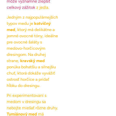
môže významne zlepšiť
celkový zážitok
z jedla.
Jedným z najpopulárnejších
typov medu je
kotvičný
med
, ktorý má delikátne a
jemné ovocné tóny, ideálne
pre ovocné šaláty s
medovo-horčicovým
dresingom. Na druhej
strane,
kravský med
ponúka bohatšiu a silnejšiu
chuť, ktorá dokáže vyvážiť
ostrosť horčice a pridať
hĺbku do dresingu.
Pri experimentovaní s
medom v dresingu sa
nebojte miešať rôzne druhy.
Tymiánový med
má