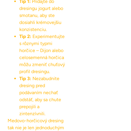
Tip 1:
Pridajte do
dresingu jogurt alebo
smotanu, aby ste
dosiahli krémovejšiu
konzistenciu.
Tip 2:
Experimentujte
s rôznymi typmi
horčice – Dijon alebo
celosemenná horčica
môžu zmeniť chuťový
profil dresingu.
Tip 3:
Nezabudnite
dresing pred
podávaním nechať
odstáť, aby sa chute
prepojili a
zintenzívnili.
Medovo-horčicový dresing
tak nie je len jednoduchým