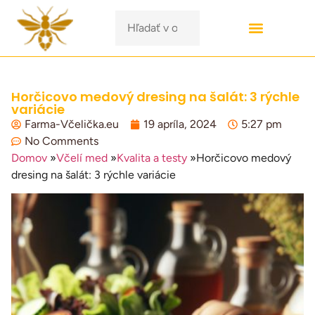
Horčicovo medový dresing na šalát: 3 rýchle
variácie
Farma-Včelička.eu
19 apríla, 2024
5:27 pm
No Comments
Domov
»
Včelí med
»
Kvalita a testy
»
Horčicovo medový
dresing na šalát: 3 rýchle variácie