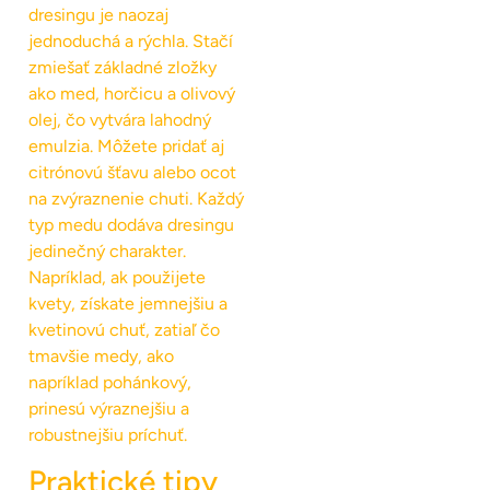
dresingu je naozaj
jednoduchá a rýchla. Stačí
zmiešať základné zložky
ako med, horčicu a olivový
olej, čo vytvára lahodný
emulzia. Môžete pridať aj
citrónovú šťavu alebo ocot
na zvýraznenie chuti. Každý
typ medu dodáva dresingu
jedinečný charakter.
Napríklad, ak použijete
kvety, získate jemnejšiu a
kvetinovú chuť, zatiaľ čo
tmavšie medy, ako
napríklad pohánkový,
prinesú výraznejšiu a
robustnejšiu príchuť.
Praktické tipy