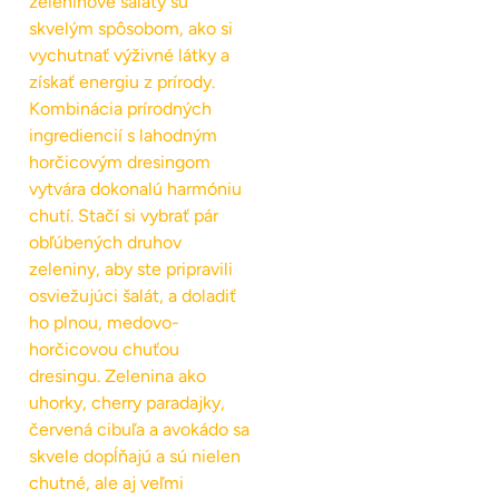
zeleninové šaláty sú
skvelým spôsobom, ako si
vychutnať výživné látky a
získať energiu z prírody.
Kombinácia prírodných
ingrediencií s lahodným
horčicovým dresingom
vytvára dokonalú harmóniu
chutí. Stačí si vybrať pár
obľúbených druhov
zeleniny, aby ste pripravili
osviežujúci šalát, a doladiť
ho plnou, medovo-
horčicovou chuťou
dresingu. Zelenina ako
uhorky, cherry paradajky,
červená cibuľa a avokádo sa
skvele dopĺňajú a sú nielen
chutné, ale aj veľmi