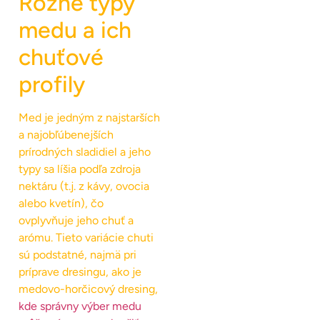
Rôzne typy
medu a ich
chuťové
profily
Med je jedným z najstarších
a najobľúbenejších
prírodných sladidiel a jeho
typy sa líšia podľa zdroja
nektáru (t.j. z kávy, ovocia
alebo kvetín), čo
ovplyvňuje jeho chuť a
arómu. Tieto variácie chuti
sú podstatné, najmä pri
príprave dresingu, ako je
medovo-horčicový dresing,
kde správny výber medu