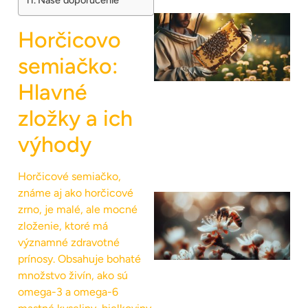
Naše doporučenie
Horčicovo
semiačko:
Hlavné
zložky a ich
výhody
Horčicové semiačko,
známe aj ako horčicové
zrno, je malé, ale mocné
zloženie, ktoré má
významné zdravotné
prínosy. Obsahuje bohaté
množstvo živín, ako sú
omega-3 a omega-6