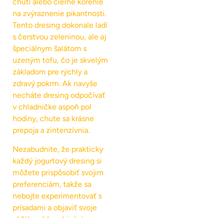
chuti alebo čierne korenie
na zvýraznenie pikantnosti.
Tento dresing dokonale ladí
s čerstvou zeleninou, ale aj
špeciálnym šalátom s
uzeným tofu, čo je skvelým
základom pre rýchly a
zdravý pokrm. Ak navyše
necháte dresing odpočívať
v chladničke aspoň pol
hodiny, chute sa krásne
prepoja a zintenzívnia.
Nezabudnite, že prakticky
každý jogurtový dresing si
môžete prispôsobiť svojim
preferenciám, takže sa
nebojte experimentovať s
prísadami a objaviť svoje