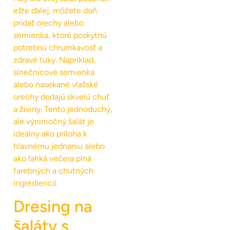
ešte ďalej, môžete doň
pridať orechy alebo
semienka, ktoré poskytnú
potrebnú chrumkavosť a
zdravé tuky. Napríklad,
slnečnicové semienka
alebo nasekané vlašské
orechy dodajú skvelú chuť
a živiny. Tento jednoduchý,
ale výnimočný šalát je
ideálny ako príloha k
hlavnému jednaniu alebo
ako ľahká večera plná
farebných a chutných
ingrediencií.
Dresing na
šaláty s