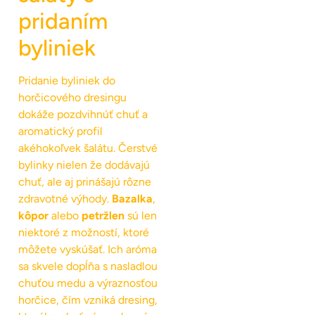
pridaním
byliniek
Pridanie byliniek do
horčicového dresingu
dokáže pozdvihnúť chuť a
aromatický profil
akéhokoľvek šalátu. Čerstvé
bylinky nielen že dodávajú
chuť, ale aj prinášajú rôzne
zdravotné výhody.
Bazalka
,
kôpor
alebo
petržlen
sú len
niektoré z možností, ktoré
môžete vyskúšať. Ich aróma
sa skvele dopĺňa s nasladlou
chuťou medu a výraznosťou
horčice, čím vzniká dresing,