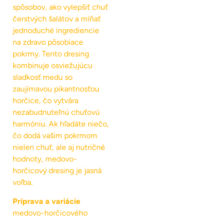
spôsobov, ako vylepšiť chuť
čerstvých šalátov a míňať
jednoduché ingrediencie
na zdravo pôsobiace
pokrmy. Tento dresing
kombinuje osviežujúcu
sladkosť medu so
zaujímavou pikantnosťou
horčice, čo vytvára
nezabudnuteľnú chuťovú
harmóniu. Ak hľadáte niečo,
čo dodá vašim pokrmom
nielen chuť, ale aj nutričné
hodnoty, medovo-
horčicový dresing je jasná
voľba.
Príprava a variácie
medovo-horčicového