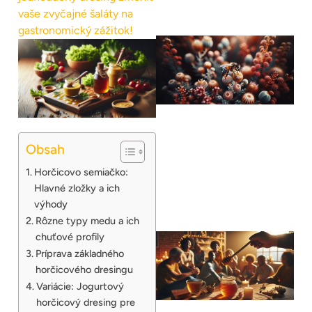
vaše zvyčajné šaláty na
gastronomický zážitok!
Obsah
Horčicovo semiačko:
Hlavné zložky a ich
výhody
Rôzne typy medu a ich
chuťové profily
Príprava základného
horčicového dresingu
Variácie: Jogurtový
horčicový dresing pre