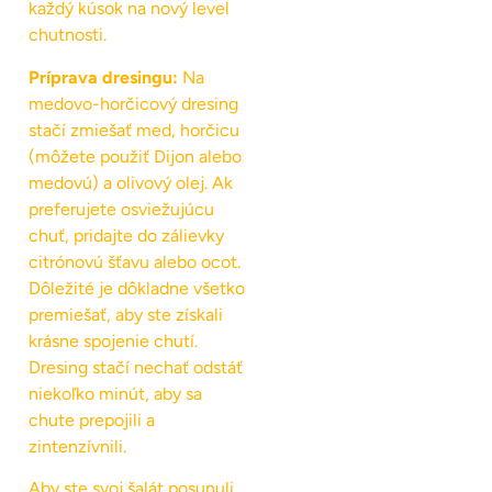
každý kúsok na nový level
chutnosti.
Príprava dresingu:
Na
medovo-horčicový dresing
stačí zmiešať med, horčicu
(môžete použiť Dijon alebo
medovú) a olivový olej. Ak
preferujete osviežujúcu
chuť, pridajte do zálievky
citrónovú šťavu alebo ocot.
Dôležité je dôkladne všetko
premiešať, aby ste získali
krásne spojenie chutí.
Dresing stačí nechať odstáť
niekoľko minút, aby sa
chute prepojili a
zintenzívnili.
Aby ste svoj šalát posunuli