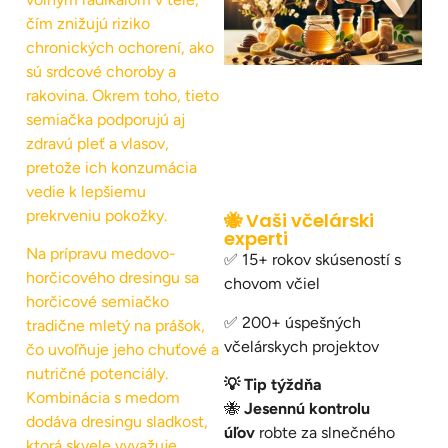
čím znižujú riziko
chronických ochorení, ako
sú srdcové choroby a
rakovina. Okrem toho, tieto
semiačka podporujú aj
zdravú pleť a vlasov,
pretože ich konzumácia
vedie k lepšiemu
prekrveniu pokožky.
🐝 Vaši včelárski
experti
Na prípravu medovo-
✅ 15+ rokov skúseností s
horčicového dresingu sa
chovom včiel
horčicové semiačko
✅ 200+ úspešných
tradične mletý na prášok,
včelárskych projektov
čo uvoľňuje jeho chuťové a
nutričné potenciály.
💡 Tip týždňa
Kombinácia s medom
🐝
Jesennú kontrolu
dodáva dresingu sladkost,
úľov
robte za slnečného
ktorá skvele vyvažuje