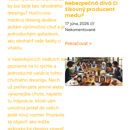
Nebezpečná divá či
by bol šalát bez lahodného
šikovný producent
dresingu? Horčicovo
medu?
medový dresing dodáva
17 júna, 2026
jedlám výnimočnú chuť a je
Nekomentované
jednoduchým spôsobom,
ako obohatiť vaše šaláty o
Pokračovat »
vitalitu.
V nasledujúcich riadkoch sa
pozrieme na tri rýchle a
jednoduché variácie tohto
chutného dresingu. Nech
už preferujete jemné alebo
výraznejšie chute, nájdete
tu inšpirácie, ktoré vám
umožnia pridať do vašich
jedál nový rozmer. Pripravte
sa objaviť, ako môže
jednoduchý dresing zmeniť