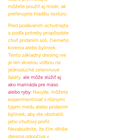
môžete použiť aj mixér, ak
preferujete hladšiu textúru.
Pred podávaním ochutnajte
a podľa potreby prispôsobte
chuť pridaním soli, čierneho
korenia alebo byliniek.
Tento základný dresing nie
je len skvelou voľbou na
jednoduché zeleninové
šaláty,
ale môže slúžiť aj
ako marináda pre mäso
alebo ryby
. Navyše, môžete
experimentovať s rôznymi
typmi medu alebo pridaním
byliniek, aby ste obohatili
jeho chuťový profil.
Nezabudnite, že čím dlhšie
dresing odpočíva v