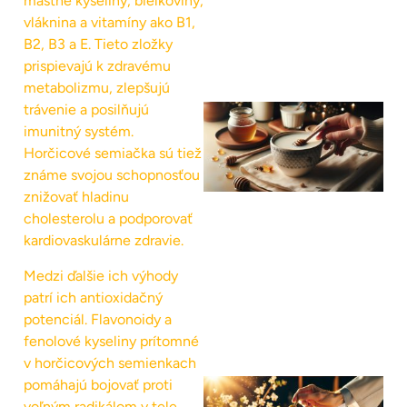
mastné kyseliny, bielkoviny,
vláknina a vitamíny ako B1,
B2, B3 a E. Tieto zložky
prispievajú k zdravému
metabolizmu, zlepšujú
trávenie a posilňujú
imunitný systém.
Horčicové semiačka sú tiež
známe svojou schopnosťou
znižovať hladinu
cholesterolu a podporovať
kardiovaskulárne zdravie.
Medzi ďalšie ich výhody
patrí ich antioxidačný
potenciál. Flavonoidy a
fenolové kyseliny prítomné
v horčicových semienkach
pomáhajú bojovať proti
voľným radikálom v tele,