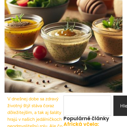
V dnešnej dobe sa zdravý
životný štýl stáva čoraz
Hl
dôležitejším, a tak aj šaláty
Populárné články
hrajú v našich jedálničkoch
Africká včela:
neodmysliteľnú rolu. Ale čo