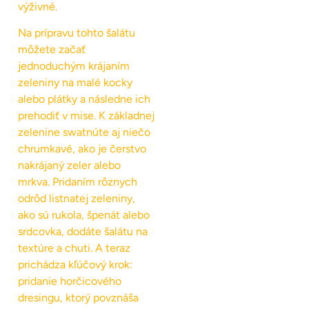
výživné.
Na prípravu tohto šalátu
môžete začať
jednoduchým krájaním
zeleniny na malé kocky
alebo plátky a následne ich
prehodiť v mise. K základnej
zelenine swatnúte aj niečo
chrumkavé, ako je čerstvo
nakrájaný zeler alebo
mrkva. Pridaním rôznych
odrôd listnatej zeleniny,
ako sú rukola, špenát alebo
srdcovka, dodáte šalátu na
textúre a chuti. A teraz
prichádza kľúčový krok:
pridanie horčicového
dresingu, ktorý povznáša