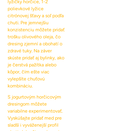
lyžičky horčice, 1-2
polievkové lyžice
citrónovej šťavy a soľ podľa
chuti. Pre jemnejšiu
konzistenciu môžete pridať
trošku olivového oleja, čo
dresing zjemní a obohatí o
zdravé tuky. Na záver
skúste pridať aj bylinky, ako
je čerstvá pažítka alebo
kôpor, čím ešte viac
vylepšíte chuťovú
kombináciu.
S jogurtovým horčicovým
dresingom môžete
variabilne experimentovať.
Vyskúšajte pridať med pre
sladší i vyváženejší profil