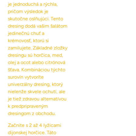
je jednoduchá a rýchla,
pričom výsledok je
skutočne oslňujúci. Tento
dresing dodá vašim šalátom
jedinečnú chuť a
krémovosť, ktorú si
zamilujete. Základné zložky
dresingu sú horčica, med,
olej a ocot alebo citrónová
šťava. Kombináciou týchto
surovín vytvoríte
univerzálny dresing, ktorý
nielenže skvele ochutí, ale
je tiež zdravou alternatívou
k predpripraveným
dresingom z obchodu.
Začnite s 2 až 4 lyžicami
dijonskej horčice. Táto