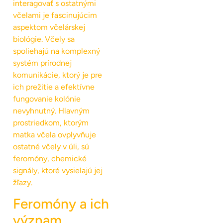
interagovať s ostatnými
včelami je fascinujúcim
aspektom včelárskej
biológie. Včely sa
spoliehajú na komplexný
systém prírodnej
komunikácie, ktorý je pre
ich prežitie a efektívne
fungovanie kolónie
nevyhnutný. Hlavným
prostriedkom, ktorým
matka včela ovplyvňuje
ostatné včely v úli, sú
feromóny, chemické
signály, ktoré vysielajú jej
žľazy.
Feromóny a ich
význam