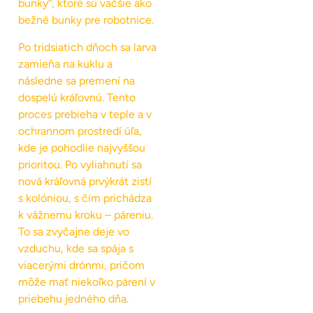
bunky“, ktoré sú väčšie ako
bežné bunky pre robotnice.
Po tridsiatich dňoch sa larva
zamieňa na kuklu a
následne sa premení na
dospelú kráľovnú. Tento
proces prebieha v teple a v
ochrannom prostredí úľa,
kde je pohodlie najvyššou
prioritou. Po vyliahnutí sa
nová kráľovná prvýkrát zistí
s kolóniou, s čím prichádza
k vážnemu kroku – páreniu.
To sa zvyčajne deje vo
vzduchu, kde sa spája s
viacerými drónmi, pričom
môže mať niekoľko párení v
priebehu jedného dňa.