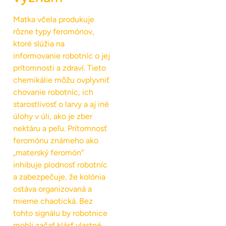
Matka včela produkuje
rôzne typy feromónov,
ktoré slúžia na
informovanie robotníc o jej
prítomnosti a zdraví. Tieto
chemikálie môžu ovplyvniť
chovanie robotníc, ich
starostlivosť o larvy a aj iné
úlohy v úli, ako je zber
nektáru a peľu. Prítomnosť
feromónu známeho ako
„materský feromón“
inhibuje plodnosť robotníc
a zabezpečuje, že kolónia
ostáva organizovaná a
mierne chaotická. Bez
tohto signálu by robotnice
mohli začať klásť vlastné