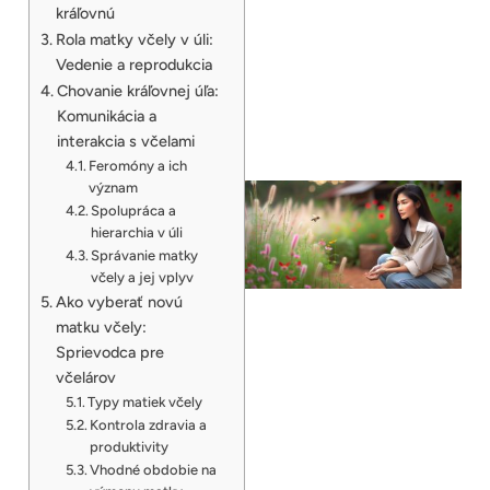
kráľovnú
Rola matky včely v úli:
Vedenie a reprodukcia
Chovanie kráľovnej úľa:
Komunikácia a
interakcia s včelami
Feromóny a ich
význam
Spolupráca a
hierarchia v úli
Správanie matky
včely a jej vplyv
Ako vyberať novú
matku včely:
Sprievodca pre
včelárov
Typy matiek včely
Kontrola zdravia a
produktivity
Vhodné obdobie na