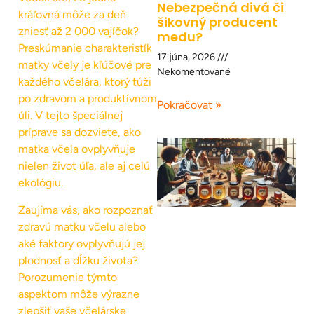
Nebezpečná divá či
kráľovná môže za deň
šikovný producent
zniesť až 2 000 vajíčok?
medu?
Preskúmanie charakteristík
17 júna, 2026
matky včely je kľúčové pre
Nekomentované
každého včelára, ktorý túži
po zdravom a produktívnom
Pokračovat »
úli. V tejto špeciálnej
príprave sa dozviete, ako
matka včela ovplyvňuje
nielen život úľa, ale aj celú
ekológiu.
Zaujíma vás, ako rozpoznať
zdravú matku včelu alebo
aké faktory ovplyvňujú jej
plodnosť a dĺžku života?
Porozumenie týmto
aspektom môže výrazne
zlepšiť vaše včelárske