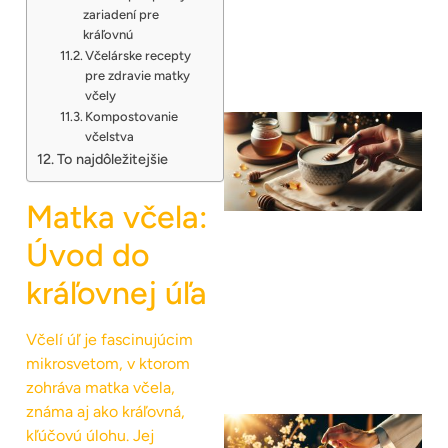
zariadení pre
kráľovnú
Včelárske recepty
pre zdravie matky
včely
Kompostovanie
včelstva
To najdôležitejšie
Matka včela:
Úvod do
kráľovnej úľa
Včelí úľ je fascinujúcim
mikrosvetom, v ktorom
zohráva matka včela,
známa aj ako kráľovná,
kľúčovú úlohu. Jej