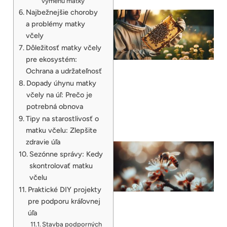
výmenu matky
Najbežnejšie choroby
a problémy matky
včely
Dôležitosť matky včely
pre ekosystém:
Ochrana a udržateľnosť
Dopady úhynu matky
včely na úľ: Prečo je
potrebná obnova
Tipy na starostlivosť o
matku včelu: Zlepšite
zdravie úľa
Sezónne správy: Kedy
skontrolovať matku
včelu
Praktické DIY projekty
pre podporu kráľovnej
úľa
Stavba podporných