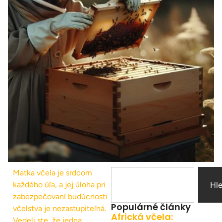
Matka včela je srdcom
každého úľa, a jej úloha pri
Hl
zabezpečovaní budúcnosti
Populárné články
včelstva je nezastupiteľná.
Africká včela:
Vedeli ste, že jedna