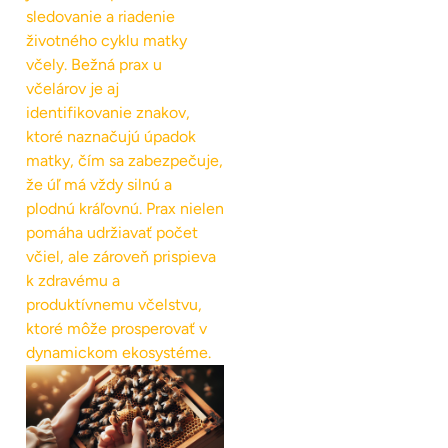
sledovanie a riadenie
životného cyklu matky
včely. Bežná prax u
včelárov je aj
identifikovanie znakov,
ktoré naznačujú úpadok
matky, čím sa zabezpečuje,
že úľ má vždy silnú a
plodnú kráľovnú. Prax nielen
pomáha udržiavať počet
včiel, ale zároveň prispieva
k zdravému a
produktívnemu včelstvu,
ktoré môže prosperovať v
dynamickom ekosystéme.