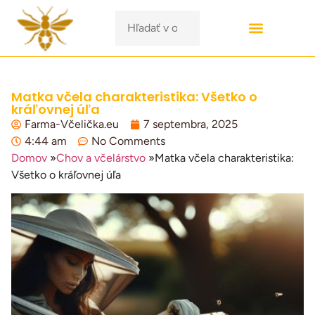
Matka včela charakteristika: Všetko o
kráľovnej úľa
Farma-Včelička.eu
7 septembra, 2025
4:44 am
No Comments
Domov
»
Chov a včelárstvo
»
Matka včela charakteristika:
Všetko o kráľovnej úľa