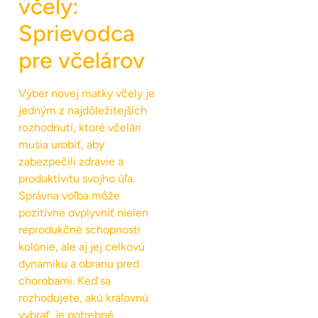
včely:
Sprievodca
pre včelárov
Výber novej matky včely je
jedným z najdôležitejších
rozhodnutí, ktoré včelári
musia urobiť, aby
zabezpečili zdravie a
produktivitu svojho úľa.
Správna voľba môže
pozitívne ovplyvniť nielen
reprodukčné schopnosti
kolónie, ale aj jej celkovú
dynamiku a obranu pred
chorobami. Keď sa
rozhodujete, akú kráľovnú
vybrať, je potrebné