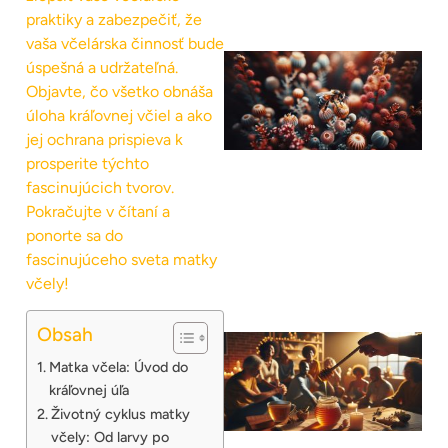
praktiky a zabezpečiť, že
vaša včelárska činnosť bude
úspešná a udržateľná.
Objavte, čo všetko obnáša
úloha kráľovnej včiel a ako
jej ochrana prispieva k
prosperite týchto
fascinujúcich tvorov.
Pokračujte v čítaní a
ponorte sa do
fascinujúceho sveta matky
včely!
Obsah
Matka včela: Úvod do
kráľovnej úľa
Životný cyklus matky
včely: Od larvy po