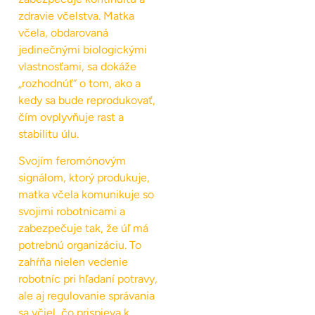
zdravie včelstva. Matka
včela, obdarovaná
jedinečnými biologickými
vlastnosťami, sa dokáže
„rozhodnúť“ o tom, ako a
kedy sa bude reprodukovať,
čím ovplyvňuje rast a
stabilitu úlu.
Svojím feromónovým
signálom, ktorý produkuje,
matka včela komunikuje so
svojimi robotnicami a
zabezpečuje tak, že úľ má
potrebnú organizáciu. To
zahŕňa nielen vedenie
robotníc pri hľadaní potravy,
ale aj regulovanie správania
sa včiel, čo prispieva k