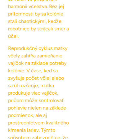
harmónii včelstva. Bez jej
prítomnosti by sa kolónie
stali chaotickými, keďže
robotnice by strácali smer a
účel.
Reprodukčný cyklus matky
včely zahŕňa zamieňanie
vajíčok na základe potreby
kolónie. V čase, keď sa
zvyšuje počet včiel alebo
sa úľ rozširuje, matka
produkuje viac vajíčok,
pričom môže kontrolovať
pohlavie nielen na základe
podmienok, ale aj
prostredníctvom kvalitného
kŕmenia lariev. Týmto
spôsobom zabezpečuje, že