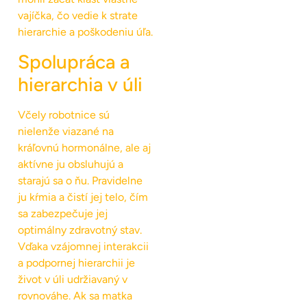
vajíčka, čo vedie k strate
hierarchie a poškodeniu úľa.
Spolupráca a
hierarchia v úli
Včely robotnice sú
nielenže viazané na
kráľovnú hormonálne, ale aj
aktívne ju obsluhujú a
starajú sa o ňu. Pravidelne
ju kŕmia a čistí jej telo, čím
sa zabezpečuje jej
optimálny zdravotný stav.
Vďaka vzájomnej interakcii
a podpornej hierarchii je
život v úli udržiavaný v
rovnováhe. Ak sa matka