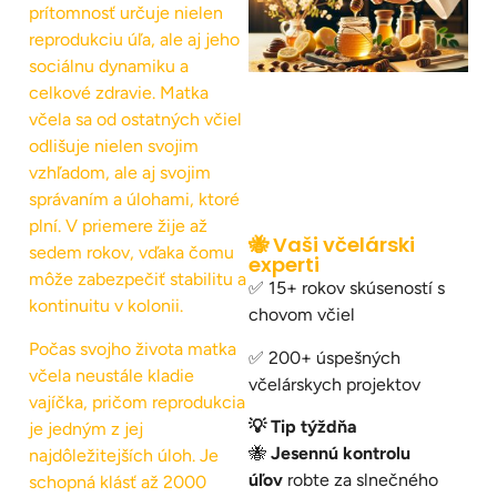
prítomnosť určuje nielen
reprodukciu úľa, ale aj jeho
sociálnu dynamiku a
celkové zdravie. Matka
včela sa od ostatných včiel
odlišuje nielen svojim
vzhľadom, ale aj svojim
správaním a úlohami, ktoré
plní. V priemere žije až
🐝 Vaši včelárski
sedem rokov, vďaka čomu
experti
môže zabezpečiť stabilitu a
✅ 15+ rokov skúseností s
kontinuitu v kolonii.
chovom včiel
Počas svojho života matka
✅ 200+ úspešných
včela neustále kladie
včelárskych projektov
vajíčka, pričom reprodukcia
💡 Tip týždňa
je jedným z jej
🐝
Jesennú kontrolu
najdôležitejších úloh. Je
úľov
robte za slnečného
schopná klásť až 2000