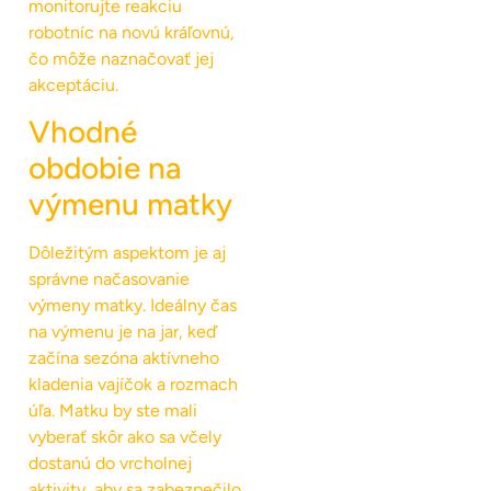
monitorujte reakciu
robotníc na novú kráľovnú,
čo môže naznačovať jej
akceptáciu.
Vhodné
obdobie na
výmenu matky
Dôležitým aspektom je aj
správne načasovanie
výmeny matky. Ideálny čas
na výmenu je na jar, keď
začína sezóna aktívneho
kladenia vajíčok a rozmach
úľa. Matku by ste mali
vyberať skôr ako sa včely
dostanú do vrcholnej
aktivity, aby sa zabezpečilo,