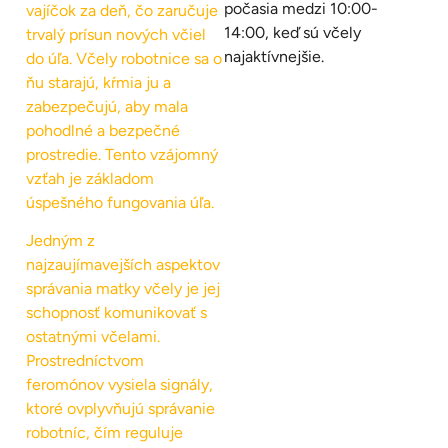
počasia medzi 10:00-
vajíčok za deň, čo zaručuje
14:00, keď sú včely
trvalý prísun nových včiel
najaktívnejšie.
do úľa. Včely robotnice sa o
ňu starajú, kŕmia ju a
zabezpečujú, aby mala
pohodlné a bezpečné
prostredie. Tento vzájomný
vzťah je základom
úspešného fungovania úľa.
Jedným z
najzaujímavejších aspektov
správania matky včely je jej
schopnosť komunikovať s
ostatnými včelami.
Prostredníctvom
feromónov vysiela signály,
ktoré ovplyvňujú správanie
robotníc, čím reguluje