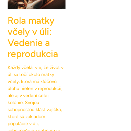
Rola matky
včely v úli:
Vedenie a
reprodukcia
Každý včelár vie, že život v
úli sa točí okolo matky
včely, ktorá má kľúčovú
úlohu nielen v reprodukcii,
ale aj v vedení celej
kolónie. Svojou
schopnosťou klásť vajíčka,
ktoré sú základom
populácie v úli,
zabezpečuje kontinuitu a