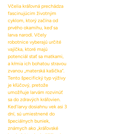
Včelia kráľovná prechádza
fascinujúcim životným
cyklom, ktorý začína od
prvého okamihu, keď sa
larva narodí. Včely
robotnice vyberajú určité
vajíčka, ktoré majú
potenciál stať sa matkami,
a kŕmia ich bohatou stravou
zvanou „materská kašička“.
Tento špecifický typ výživy
je kľúčový, pretože
umožňuje larvám rozvinúť
sa do zdravých kráľovien.
Keď larvy dosiahnu vek asi 3
dní, sú umiestnené do
špeciálnych buniek,
známych ako „kráľovské