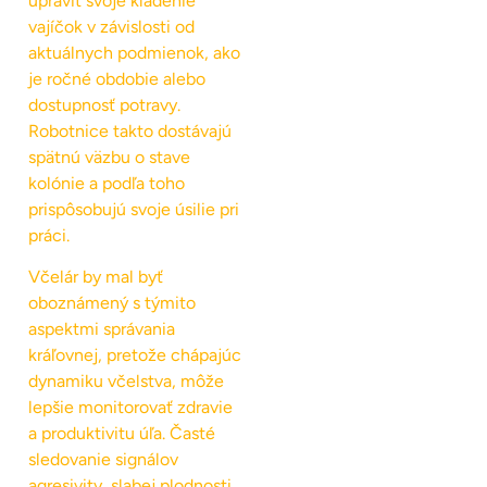
upraviť svoje kladenie
vajíčok v závislosti od
aktuálnych podmienok, ako
je ročné obdobie alebo
dostupnosť potravy.
Robotnice takto dostávajú
spätnú väzbu o stave
kolónie a podľa toho
prispôsobujú svoje úsilie pri
práci.
Včelár by mal byť
oboznámený s týmito
aspektmi správania
kráľovnej, pretože chápajúc
dynamiku včelstva, môže
lepšie monitorovať zdravie
a produktivitu úľa. Časté
sledovanie signálov
agresivity, slabej plodnosti