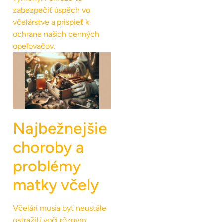
zabezpečiť úspěch vo
včelárstve a prispieť k
ochrane našich cenných
opeľovačov.
Najbežnejšie
choroby a
problémy
matky včely
Včelári musia byť neustále
ostražití voči rôznym