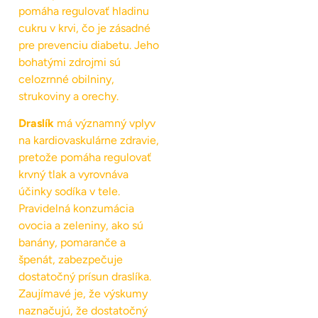
pomáha regulovať hladinu
cukru v krvi, čo je zásadné
pre prevenciu diabetu. Jeho
bohatými zdrojmi sú
celozrnné obilniny,
strukoviny a orechy.
Draslík
má významný vplyv
na kardiovaskulárne zdravie,
pretože pomáha regulovať
krvný tlak a vyrovnáva
účinky sodíka v tele.
Pravidelná konzumácia
ovocia a zeleniny, ako sú
banány, pomaranče a
špenát, zabezpečuje
dostatočný prísun draslíka.
Zaujímavé je, že výskumy
naznačujú, že dostatočný