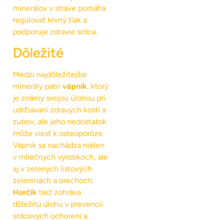
minerálov v strave pomáha
regulovať krvný tlak a
podporuje zdravie srdca.
Dôležité
Medzi najdôležitejšie
minerály patrí
vápnik
, ktorý
je známy svojou úlohou pri
udržiavaní zdravých kostí a
zubov, ale jeho nedostatok
môže viesť k osteoporóze.
Vápnik sa nachádza nielen
v mliečnych výrobkoch, ale
aj v zelených listových
zeleninách a orechoch.
Horčík
tiež zohráva
dôležitú úlohu v prevencii
srdcových ochorení a