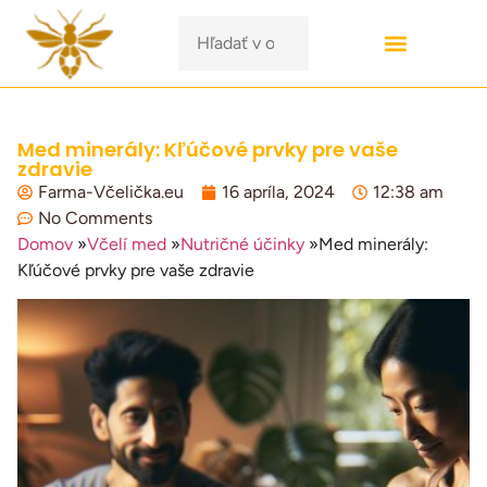
Med minerály: Kľúčové prvky pre vaše
zdravie
Farma-Včelička.eu
16 apríla, 2024
12:38 am
No Comments
Domov
»
Včelí med
»
Nutričné účinky
»
Med minerály:
Kľúčové prvky pre vaše zdravie