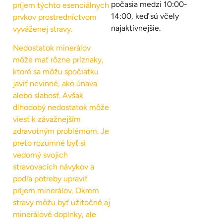
počasia medzi 10:00-
príjem týchto esenciálnych
14:00, keď sú včely
prvkov prostredníctvom
najaktívnejšie.
vyváženej stravy.
Nedostatok minerálov
môže mať rôzne príznaky,
ktoré sa môžu spočiatku
javiť nevinné, ako únava
alebo slabosť. Avšak
dlhodobý nedostatok môže
viesť k závažnejším
zdravotným problémom. Je
preto rozumné byť si
vedomý svojich
stravovacích návykov a
podľa potreby upraviť
príjem minerálov. Okrem
stravy môžu byť užitočné aj
minerálové doplnky, ale