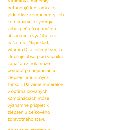
Vitamíny a minerály
nefungujú len sami ako
jednotlivé komponenty. Ich
kombinácie a synergia
zabezpečujú optimálnu
absorpciu a využitie pre
naše telo. Napríklad,
vitamín D je známy tým, že
zlepšuje absorpciu vápnika,
zatiaľ čo zinok môže
pomôcť pri hojení rán a
zlepšení imunitných
funkcií. Užívanie minerálov
v optimalizovaných
kombináciách môže
významne prispieť k
zlepšeniu celkového
zdravotného stavu.