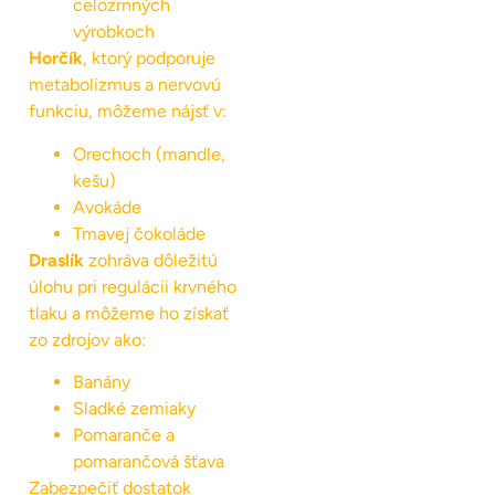
celozrnných
výrobkoch
Horčík
, ktorý podporuje
metabolizmus a nervovú
funkciu, môžeme nájsť v:
Orechoch (mandle,
kešu)
Avokáde
Tmavej čokoláde
Draslík
zohráva dôležitú
úlohu pri regulácii krvného
tlaku a môžeme ho získať
zo zdrojov ako:
Banány
Sladké zemiaky
Pomaranče a
pomarančová šťava
Zabezpečiť dostatok