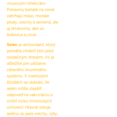
vírusovým infekciám.
Potraviny bohaté na zinok
zahŕňajú mäso, morské
plody, orechy a semená, ale
aj strukoviny, ako sú
šošovica a cícer.
Selen
je antioxidant, ktorý
pomáha chrániť telo pred
oxidačným stresom, čo je
dôležité pre udržanie
zdravého imunitného
systému. V niektorých
štúdiách sa ukázalo, že
selén môže zlepšiť
odpoveď na vakcináciu a
znížiť riziko chronických
ochorení. Hlavné zdroje
selénu sú para orechy, ryby,