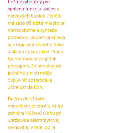
tiež nevyhnutný pre
správnu funkciu svalov
a
nervových buniek. Horčík
má zase dôležité miesto pri
metabolizme a syntéze
proteínov, pričom prispieva
aj k regulácii krvného tlaku
a hladín cukru v krvi. Práca
týchto minerálov je tak
prepojená, že nedostatok
jedného z nich môže
ovplyvniť absorpciu a
účinnosť ďalších.
Ďalším dôležitým
minerálom je draslík, ktorý
zohráva kľúčovú úlohu pri
udržiavaní elektrolytovej
rovnováhy v tele, čo je