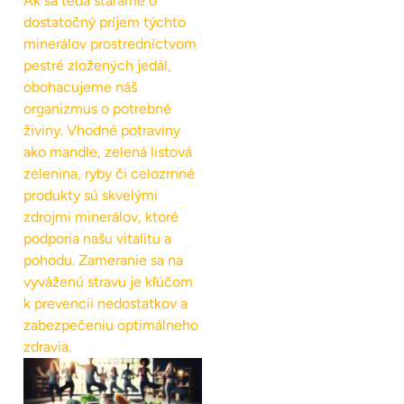
Ak sa teda staráme o
dostatočný príjem týchto
minerálov prostredníctvom
pestré zložených jedál,
obohacujeme náš
organizmus o potrebné
živiny. Vhodné potraviny
ako mandle, zelená listová
zelenina, ryby či celozrnné
produkty sú skvelými
zdrojmi minerálov, ktoré
podporia našu vitalitu a
pohodu. Zameranie sa na
vyváženú stravu je kľúčom
k prevencii nedostatkov a
zabezpečeniu optimálneho
zdravia.