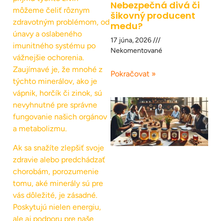
Nebezpečná divá či
môžeme čeliť rôznym
šikovný producent
zdravotným problémom, od
medu?
únavy a oslabeného
17 júna, 2026
imunitného systému po
Nekomentované
vážnejšie ochorenia.
Zaujímavé je, že mnohé z
Pokračovat »
týchto minerálov, ako je
vápnik, horčík či zinok, sú
nevyhnutné pre správne
fungovanie našich orgánov
a metabolizmu.
Ak sa snažíte zlepšiť svoje
zdravie alebo predchádzať
chorobám, porozumenie
tomu, aké minerály sú pre
vás dôležité, je zásadné.
Poskytujú nielen energiu,
ale aj podporu pre naše