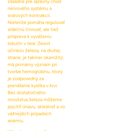
zásadné pre správny chod
nervového systému a
svalových kontrakcií.
Nielenže pomáha regulovať
srdečnú činnosť, ale tiež
prispieva k vyváženiu
tekutín v tele. Zesvit
účinkov železa, na druhej
strane, je takmer okamžitý;
má primárny význam pri
tvorbe hemoglobínu, ktorý
je zodpovedný za
prenášanie kyslíka v krvi.
Bez dostatočného
množstva železa môžeme
pocítiť únavu, skleslosť a vo
vážnejších prípadoch
anémiu.