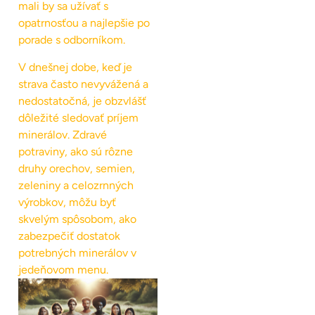
mali by sa užívať s
opatrnosťou a najlepšie po
porade s odborníkom.
V dnešnej dobe, keď je
strava často nevyvážená a
nedostatočná, je obzvlášť
dôležité sledovať príjem
minerálov. Zdravé
potraviny, ako sú rôzne
druhy orechov, semien,
zeleniny a celozrnných
výrobkov, môžu byť
skvelým spôsobom, ako
zabezpečiť dostatok
potrebných minerálov v
jedeňovom menu.