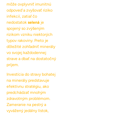
môže ovplyvniť imunitnú
odpoveď a zvyšovať riziko
infekcií, zatiaľ čo
nedostatok
selená
je
spojený so zvýšeným
rizikom vzniku niektorých
typov rakoviny. Preto je
dôležité zohľadniť minerály
vo svojej každodennej
strave a dbať na dostatočný
príjem.
Investícia do stravy bohatej
na minerály predstavuje
efektívnu stratégiu, ako
predchádzať mnohým
zdravotným problémom.
Zameranie na pestrý a
vyvážený jedálny lístok,