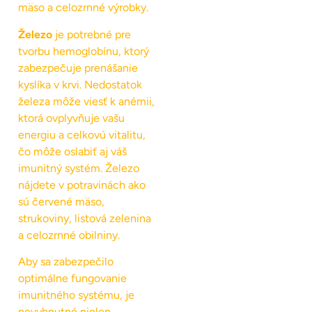
mäso a celozrnné výrobky.
Železo
je potrebné pre
tvorbu hemoglobínu, ktorý
zabezpečuje prenášanie
kyslíka v krvi. Nedostatok
železa môže viesť k anémii,
ktorá ovplyvňuje vašu
energiu a celkovú vitalitu,
čo môže oslabiť aj váš
imunitný systém. Železo
nájdete v potravinách ako
sú červené mäso,
strukoviny, listová zelenina
a celozrnné obilniny.
Aby sa zabezpečilo
optimálne fungovanie
imunitného systému, je
nevyhnutné nielen