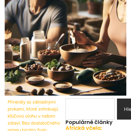
Minerály sú základnými
prvkami, ktoré zohrávajú
Hl
kľúčovú úlohu v našom
Populárné články
zdraví. Bez dostatočného
Africká včela:
príjmu týchto živín