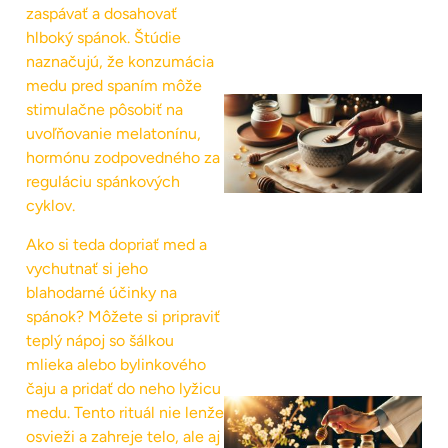
zaspávať a dosahovať
hlboký spánok. Štúdie
naznačujú, že konzumácia
medu pred spaním môže
stimulačne pôsobiť na
uvoľňovanie melatonínu,
hormónu zodpovedného za
reguláciu spánkových
cyklov.
Ako si teda dopriať med a
vychutnať si jeho
blahodarné účinky na
spánok? Môžete si pripraviť
teplý nápoj so šálkou
mlieka alebo bylinkového
čaju a pridať do neho lyžicu
medu. Tento rituál nie lenže
osvieži a zahreje telo, ale aj