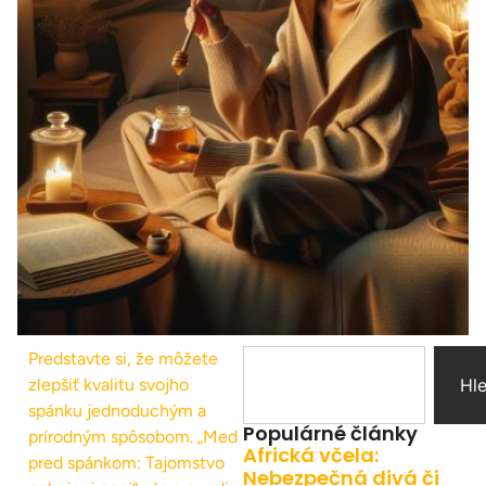
Predstavte si, že môžete
zlepšiť kvalitu svojho
Hl
spánku jednoduchým a
Populárné články
prírodným spôsobom. „Med
Africká včela:
pred spánkom: Tajomstvo
Nebezpečná divá či