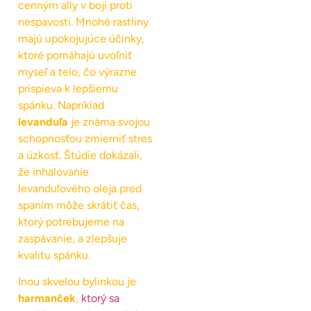
cenným ally v boji proti
nespavosti. Mnohé rastliny
majú upokojujúce účinky,
ktoré pomáhajú uvoľniť
myseľ a telo, čo výrazne
prispieva k lepšiemu
spánku. Napríklad
levanduľa
je známa svojou
schopnosťou zmierniť stres
a úzkosť. Štúdie dokázali,
že inhalovanie
levanduľového oleja pred
spaním môže skrátiť čas,
ktorý potrebujeme na
zaspávanie, a zlepšuje
kvalitu spánku.
Inou skvelou bylinkou je
harmanček
,
ktorý sa