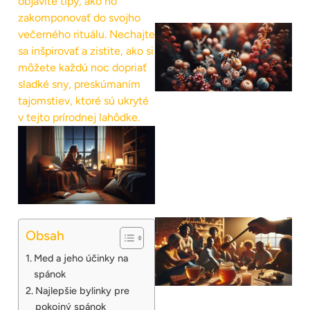
objavíte tipy, ako ho
zakomponovať do svojho
večerného rituálu. Nechajte
sa inšpirovať a zistite, ako si
môžete každú noc dopriať
sladké sny, preskúmaním
tajomstiev, ktoré sú ukryté
v tejto prírodnej lahôdke.
Obsah
Med a jeho účinky na
spánok
Najlepšie bylinky pre
pokojný spánok