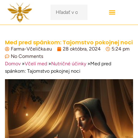
Med pred spánkom: Tajomstvo pokojnej noci
Farma-Včelička.eu
28 októbra, 2024
5:24 pm
No Comments
Domov
»
Včelí med
»
Nutričné účinky
»
Med pred
spánkom: Tajomstvo pokojnej noci