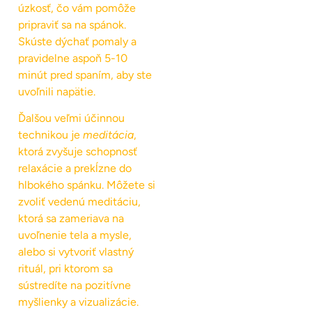
úzkosť, čo vám pomôže
pripraviť sa na spánok.
Skúste dýchať pomaly a
pravidelne aspoň 5-10
minút pred spaním, aby ste
uvoľnili napätie.
Ďalšou veľmi účinnou
technikou je
meditácia
,
ktorá zvyšuje schopnosť
relaxácie a prekĺzne do
hlbokého spánku. Môžete si
zvoliť vedenú meditáciu,
ktorá sa zameriava na
uvoľnenie tela a mysle,
alebo si vytvoriť vlastný
rituál, pri ktorom sa
sústredíte na pozitívne
myšlienky a vizualizácie.