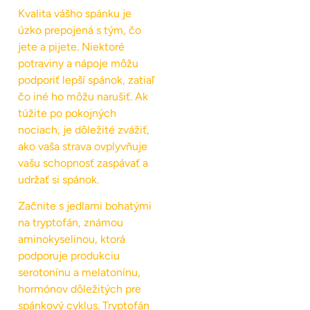
Kvalita vášho spánku je
úzko prepojená s tým, čo
jete a pijete. Niektoré
potraviny a nápoje môžu
podporiť lepší spánok, zatiaľ
čo iné ho môžu narušiť. Ak
túžite po pokojných
nociach, je dôležité zvážiť,
ako vaša strava ovplyvňuje
vašu schopnosť zaspávať a
udržať si spánok.
Začnite s jedlami bohatými
na tryptofán, známou
aminokyselinou, ktorá
podporuje produkciu
serotonínu a melatonínu,
hormónov dôležitých pre
spánkový cyklus. Tryptofán