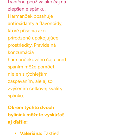
tradične používa ako čaj na
zlepšenie spánku
.
Harmanček obsahuje
antioxidanty a flavonoidy,
ktoré pôsobia ako
prirodzené upokojujúce
prostriedky. Pravidelná
konzumácia
harmančekového čaju pred
spaním môže pomôcť
nielen s rýchlejším
zaspávaním, ale aj so
zvýšením celkovej kvality
spánku.
Okrem týchto dvoch
byliniek môžete vyskúšať
aj ďalšie:
Valeriána:
Taktiež