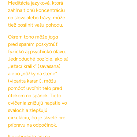
Meditácia jazyková, ktorá
zahŕňa tichú koncentráciu
na slova alebo frázy, môže
tiež posilniť vašu pohodu.
Okrem toho môže
joga
pred spaním poskytnúť
fyzickú aj psychickú úľavu.
Jednoduché pozície, ako sú
„ležací králik“ (savasana)
alebo „nôžky na stene“
(viparita karani), môžu
pomôcť uvoľniť telo pred
útokom na spánok. Tieto
cvičenia znižujú napätie vo
svaloch a zlepšujú
cirkuláciu, čo je skvelé pre
prípravu na odpočinok.
Nezabudnite ani na