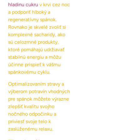
hladinu cukru
v krvi cez noc
a podporiť hlboký a
regeneratívny spánok.
Rovnako je skvelé zvoliť si
komplexné sacharidy, ako
sú celozrnné produkty,
ktoré pomáhajú udržiavať
stabilnú energiu a môžu
účinne prispieť k vášmu
spánkovému cyklu.
Optimalizovaním stravy a
výberom potravín vhodných
pre spánok môžete výrazne
zlepšiť kvalitu svojho
nočného odpočinku a
priviesť svoje telo k
zaslúženému relaxu.