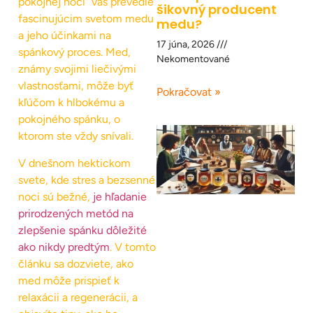
pokojnej noci“ vás prevedie
šikovný producent
fascinujúcim svetom medu
medu?
a jeho účinkami na
17 júna, 2026
spánkový proces. Med,
Nekomentované
známy svojimi liečivými
vlastnosťami, môže byť
Pokračovat »
kľúčom k hlbokému a
pokojného spánku, o
ktorom ste vždy snívali.
V dnešnom hektickom
svete, kde stres a bezsenné
noci sú bežné,
je hľadanie
prirodzených metód na
zlepšenie spánku dôležité
ako nikdy predtým
. V tomto
článku sa dozviete, ako
med môže prispieť k
relaxácii a regenerácii, a