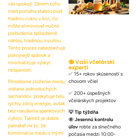
vás upokojí. Okrem toho
med pomáha stabilizovať
hladinu cukru v krvi, čo
môže eliminovať nočné
prebudenia spôsobené
náhlou hladinou inzulínu.
Tento proces zabezpečuje
pokojnejší spánok a
🐝 Vaši včelárski
minimalizuje výskyt
experti
nespavosti.
✅ 15+ rokov skúseností s
chovom včiel
Prirodzené zloženie medu,
vrátane jednoduchých
✅ 200+ úspešných
sacharidov, poskytuje telu
včelárskych projektov
rýchly zdroj energie, avšak
bez narušenia spánkových
💡 Tip týždňa
cyklov. Taktiež je dobré
🐝
Jesennú kontrolu
pamätať na to, že
úľov
robte za slnečného
kombinácia medu s inými
počasia medzi 10:00-