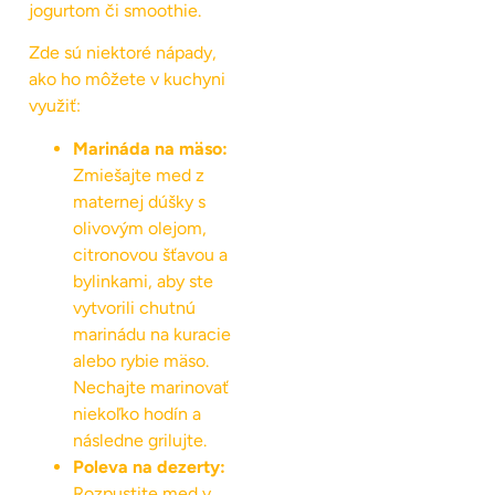
jogurtom či smoothie.
Zde sú niektoré nápady,
ako ho môžete v kuchyni
využiť:
Marináda na mäso:
Zmiešajte med z
maternej dúšky s
olivovým olejom,
citronovou šťavou a
bylinkami, aby ste
vytvorili chutnú
marinádu na kuracie
alebo rybie mäso.
Nechajte marinovať
niekoľko hodín a
následne grilujte.
Poleva na dezerty:
Rozpustite med v