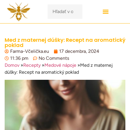
Med z maternej dúšky: Recept na aromatický
poklad
Farma-Včelička.eu
17 decembra, 2024
11:36 pm
No Comments
Domov
»
Recepty
»
Medové nápoje
»
Med z maternej
dúšky: Recept na aromatický poklad