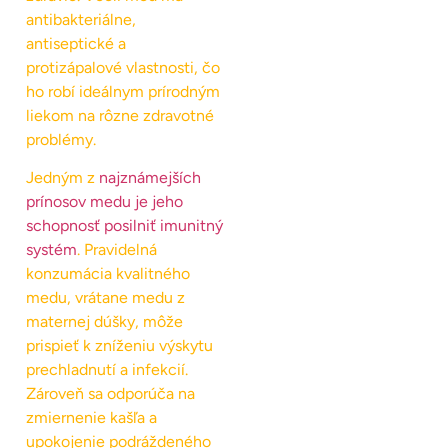
antibakteriálne,
antiseptické a
protizápalové vlastnosti, čo
ho robí ideálnym prírodným
liekom na rôzne zdravotné
problémy.
Jedným z
najznámejších
prínosov medu je jeho
schopnosť posilniť imunitný
systém
. Pravidelná
konzumácia kvalitného
medu, vrátane medu z
maternej dúšky, môže
prispieť k zníženiu výskytu
prechladnutí a infekcií.
Zároveň sa odporúča na
zmiernenie kašľa a
upokojenie podráždeného