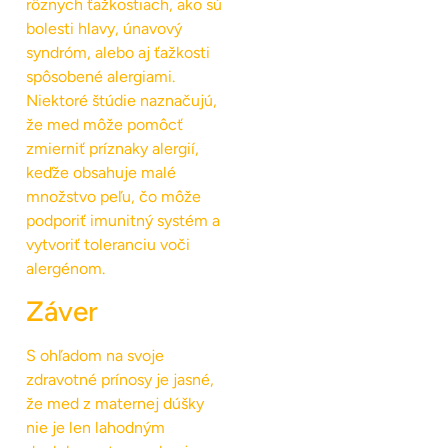
rôznych ťažkostiach, ako sú
bolesti hlavy, únavový
syndróm, alebo aj ťažkosti
spôsobené alergiami.
Niektoré štúdie naznačujú,
že med môže pomôcť
zmierniť príznaky alergií,
keďže obsahuje malé
množstvo peľu, čo môže
podporiť imunitný systém a
vytvoriť toleranciu voči
alergénom.
Záver
S ohľadom na svoje
zdravotné prínosy je jasné,
že med z maternej dúšky
nie je len lahodným