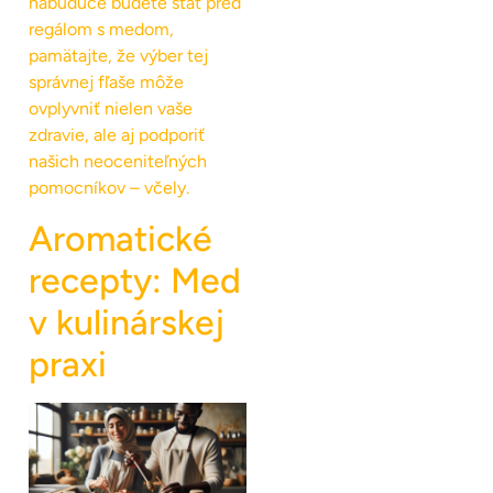
nabudúce budete stáť pred
regálom s medom,
pamätajte, že výber tej
správnej fľaše môže
ovplyvniť nielen vaše
zdravie, ale aj podporiť
našich neoceniteľných
pomocníkov – včely.
Aromatické
recepty: Med
v kulinárskej
praxi