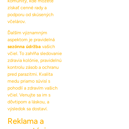
komunity, kde môžete
získať cenné rady a
podporu od skúsených
včelárov.
Ďalším významným
aspektom je pravidelná
sezónna údržba
vašich
včiel. To zahŕňa sledovanie
zdravia kolónie, pravidelnú
kontrolu zásob a ochranu
pred parazitmi. Kvalita
medu priamo súvisí s
pohodlí a zdravím vašich
včiel. Venujte sa im s
dôvtipom a láskou, a
výsledok sa dostaví.
Reklama a