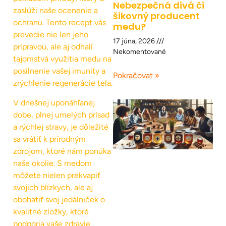
Nebezpečná divá či
zaslúži naše ocenenie a
šikovný producent
ochranu. Tento recept vás
medu?
prevedie nie len jeho
17 júna, 2026
prípravou, ale aj odhalí
Nekomentované
tajomstvá využitia medu na
posilnenie vašej imunity a
Pokračovat »
zrýchlenie regenerácie tela.
V dnešnej uponáhľanej
dobe, plnej umelých prísad
a rýchlej stravy, je dôležité
sa vrátiť k prírodným
zdrojom, ktoré nám ponúka
naše okolie. S medom
môžete nielen prekvapiť
svojich blízkych, ale aj
obohatiť svoj jedálniček o
kvalitné zložky, ktoré
podporia vaše zdravie.