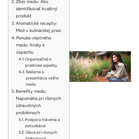
Zber medu: Ako
identifikovať kvalitný
produkt
Aromatické recepty:
Med v kulinárskej praxi
Ponuka vlastného
medu: Kroky k
úspechu
Organizačné a
praktické aspekty
Reklama a
prezentácia vášho
medu
Benefity medu:
Napomáha pri rôznych
zdravotných
problémoch
Podpora trávenia a
detoxikácia
Úľava pri rôznych
ťažkostiach