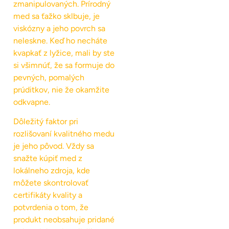
zmanipulovaných. Prírodný
med sa ťažko sklbuje, je
viskózny a jeho povrch sa
neleskne. Keď ho necháte
kvapkať z lyžice, mali by ste
si všimnúť, že sa formuje do
pevných, pomalých
prúditkov, nie že okamžite
odkvapne.
Dôležitý faktor pri
rozlišovaní kvalitného medu
je jeho pôvod. Vždy sa
snažte kúpiť med z
lokálneho zdroja, kde
môžete skontrolovať
certifikáty kvality a
potvrdenia o tom, že
produkt neobsahuje pridané