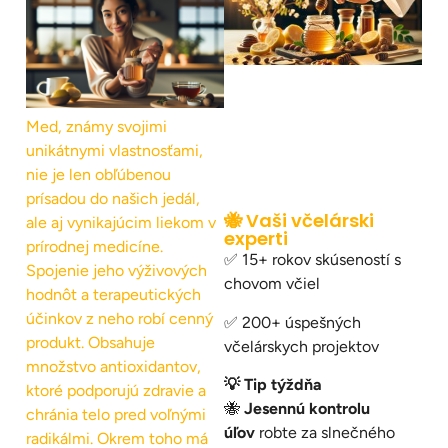
Med, známy svojimi
unikátnymi vlastnosťami,
nie je len obľúbenou
prísadou do našich jedál,
🐝 Vaši včelárski
ale aj vynikajúcim liekom v
experti
prírodnej medicíne.
✅ 15+ rokov skúseností s
Spojenie jeho výživových
chovom včiel
hodnôt a terapeutických
účinkov z neho robí cenný
✅ 200+ úspešných
produkt. Obsahuje
včelárskych projektov
množstvo antioxidantov,
💡 Tip týždňa
ktoré podporujú zdravie a
🐝
Jesennú kontrolu
chránia telo pred voľnými
úľov
robte za slnečného
radikálmi. Okrem toho má