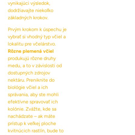
vynikajúci výsledok,
dodržiavajte niekoľko
základných krokov.
Prvým krokom k úspechu je
vybrať si vhodný typ včiel a
lokalitu pre včelárstvo.
Rôzne plemená včiel
produkujú rôzne druhy
medu, a to v závislosti od
dostupných zdrojov
nektáru. Preniknite do
biológie včiel a ich
správania, aby ste mohli
efektívne spravovať ich
kolónie. Zvážte, kde sa
nachádzate – ak máte
prístup k veľkej ploche
kvitnúcich rastlín, bude to