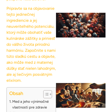
Pripravte sa na objavovanie
tejto jedinečnej
ingrediencie a jej
neuveriteľného potenciálu,
ktorý môže obohatiť vaše
kulinárske zážitky a priniesť
do vášho života prírodnú
harmóniu. Započnite s nami
túto sladkú cestu a objavte,
ako môže med z maternej
dúšky stať nielen lahodným,
ale aj liečivým posvätným
elixírom.
Obsah
Med a jeho výnimočné
vlastnosti pre zdravie