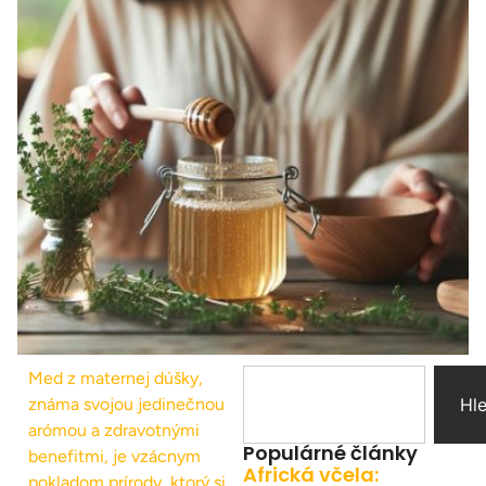
Med z maternej dúšky,
známa svojou jedinečnou
Hl
arómou a zdravotnými
Populárné články
benefitmi, je vzácnym
Africká včela:
pokladom prírody, ktorý si