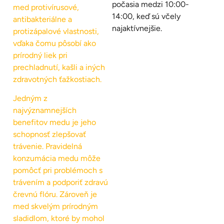
počasia medzi 10:00-
med protivírusové,
14:00, keď sú včely
antibakteriálne a
najaktívnejšie.
protizápalové vlastnosti,
vďaka čomu pôsobí ako
prírodný liek pri
prechladnutí, kašli a iných
zdravotných ťažkostiach.
Jedným z
najvýznamnejších
benefitov medu je jeho
schopnosť zlepšovať
trávenie. Pravidelná
konzumácia medu môže
pomôcť pri problémoch s
trávením a podporiť zdravú
črevnú flóru. Zároveň je
med skvelým prírodným
sladidlom, ktoré by mohol