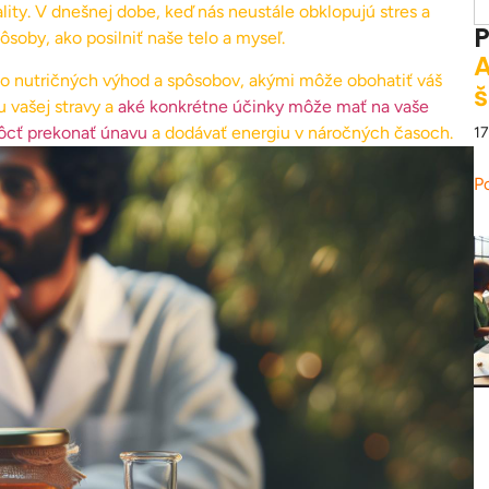
lity. V dnešnej dobe, keď nás neustále obklopujú stres a
P
ôsoby, ako posilniť naše telo a myseľ.
A
 nutričných výhod a spôsobov, akými môže obohatiť váš
š
 vašej stravy a
aké konkrétne účinky môže mať na vaše
ôcť prekonať únavu
a dodávať energiu v náročných časoch.
17
P