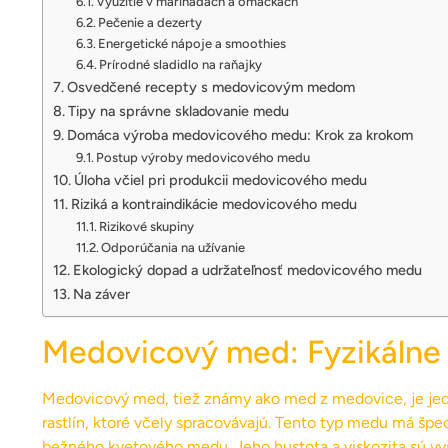
Využitie v marinádach a omáčkach
Pečenie a dezerty
Energetické nápoje a smoothies
Prírodné sladidlo na raňajky
Osvedčené recepty s medovicovým medom
Tipy na správne skladovanie medu
Domáca výroba medovicového medu: Krok za krokom
Postup výroby medovicového medu
Úloha včiel pri produkcii medovicového medu
Riziká a kontraindikácie medovicového medu
Rizikové skupiny
Odporúčania na užívanie
Ekologický dopad a udržateľnosť medovicového medu
Na záver
Medovicový med: Fyzikálne 
Medovicový med, tiež známy ako med z medovice, je jed
rastlín, ktoré včely spracovávajú. Tento typ medu má špec
bežného kvetového medu. Jeho hustota a viskozita sú vyš