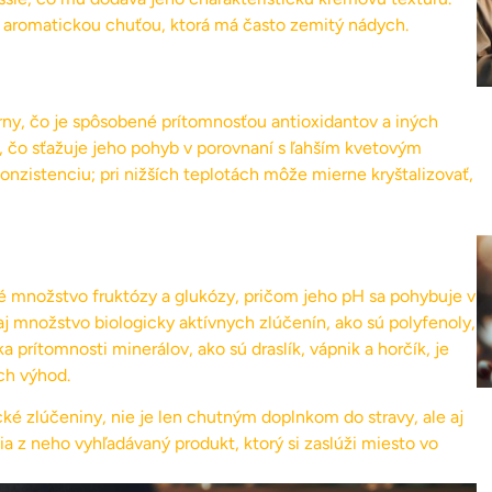
aromatickou chuťou, ktorá má často zemitý nádych.
y, čo je spôsobené prítomnosťou antioxidantov a iných
a, čo sťažuje jeho pohyb v porovnaní s ľahším kvetovým
zistenciu; pri nižších teplotách môže mierne kryštalizovať,
množstvo fruktózy a glukózy, pričom jeho pH sa pohybuje v
j množstvo biologicky aktívnych zlúčenín, ako sú polyfenoly,
 prítomnosti minerálov, ako sú draslík, vápnik a horčík, je
ch výhod.
é zlúčeniny, nie je len chutným doplnkom do stravy, ale aj
a z neho vyhľadávaný produkt, ktorý si zaslúži miesto vo