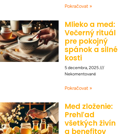
Pokračovat »
Mlieko a med:
Večerný rituál
pre pokojný
spánok a silné
kosti
5 decembra, 2025
Nekomentované
Pokračovat »
Med zloženie:
Prehľad
všetkých živín
a benefitov