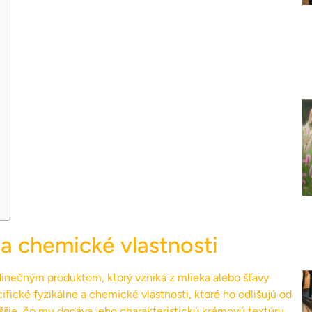
a chemické vlastnosti
inečným produktom, ktorý vzniká z mlieka alebo šťavy
ifické fyzikálne a chemické vlastnosti, ktoré ho odlišujú od
šie, čo mu dodáva jeho charakteristickú krémovú textúru.