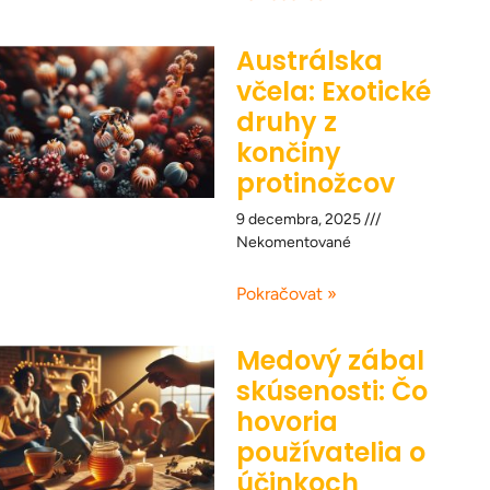
Austrálska
včela: Exotické
druhy z
končiny
protinožcov
9 decembra, 2025
Nekomentované
Pokračovat »
Medový zábal
skúsenosti: Čo
hovoria
používatelia o
účinkoch