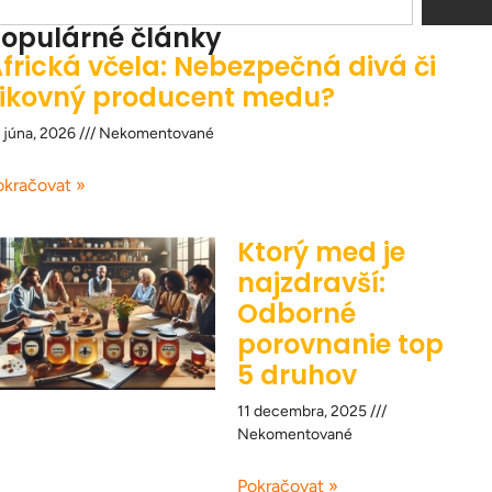
opulárné články
frická včela: Nebezpečná divá či
ikovný producent medu?
 júna, 2026
Nekomentované
okračovat »
Ktorý med je
najzdravší:
Odborné
porovnanie top
5 druhov
11 decembra, 2025
Nekomentované
Pokračovat »