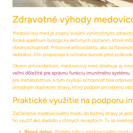
Zdravotné výhody medovic
Medovicový med je známy svojimi výnimočnými zdravotný
široké spektrum biologicky aktívnych zlúčenín, ktoré mô
obranyschopnosť. Prítomné antioxidanty, ako sú flavonoidy
radikálov, čím prispievajú k ochrane buniek pred poškoden
Okrem antioxidantom, medovicový med obsahuje aj množ
veľmi dôležité pre správnu funkciu imunitného systému
.
pre metabolizmus, a tým zvyšujú schopnosť tela odpov
prírodným doplnkom stravy, ktorý podporí prirodzenú ob
Praktické využitie na podporu i
Začlenenie medovicového medu do bežnej stravy je jedno
ho využiť ako sladidlo v rôznych receptoch. Tu sú niektoré
Ranný detox:
Pridajte lyžicu medovicového medu do 