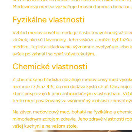
Medovicový med sa vyznačuje tmavou farbou a bohatou, 
Fyzikálne vlastnosti
Vzhľad medovicového medu je často tmavohnedý až čiern
zložiek, ako sú flavonoidy. Jeho viskozita môže byť ťažši
medom. Teplota skladovania významne ovplyvňuje jeho kon
avšak po zahriatí sa opäť stáva tekutým.
Chemické vlastnosti
Z chemického hľadiska obsahuje medovicový med vysoké 
rozmedzí 3,5 až 4,5, čo mu dodáva kyslú chuť. Obsahuje a
ktoré prispievajú k jeho antioxidačným vlastnostiam. Vďaka
tento med považovaný za výnimočný v oblasti zdravotný
Na záver, medovicový med, bohatý na fyzikálne a chemick
mimoriadnym zdrojom zdravia. Jeho zdravé vlastnosti robi
vašej kuchyni a na vašom stole.