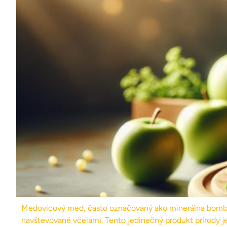
Medovicový med, často označovaný ako minerálna bomba pre
navštevované včelami. Tento jedinečný produkt prírody j