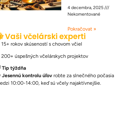
4 decembra, 2025
Nekomentované
Pokračovat »
 Vaši včelárski experti
 15+ rokov skúseností s chovom včiel
 200+ úspešných včelárskych projektov
 Tip týždňa

Jesennú kontrolu úľov
robte za slnečného počasia
edzi 10:00-14:00, keď sú včely najaktívnejšie.