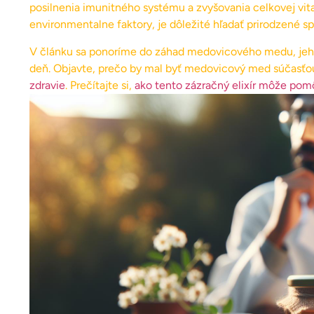
posilnenia imunitného systému a zvyšovania celkovej vita
environmentalne faktory, je dôležité hľadať prirodzené sp
V článku sa ponoríme do záhad medovicového medu, jeho
deň. Objavte, prečo by mal byť medovicový med súčasťou
zdravie
. Prečítajte si,
ako tento zázračný elixír môže pom