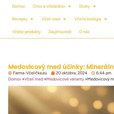
Domov
Chov a včelárstvo
Druhy
Recepty
Včelí med
Včelia biológia
Včelie produkty
Zaujímavosti
O nás
Medovicový med účinky: Minerálna
Farma-Včelička.eu
20 októbra, 2024
6:44 pm
Domov
»
Včelí med
»
Medovicové varianty
»
Medovicový med