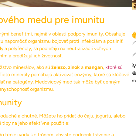
ového medu pre imunitu

mi benefitmi, najmä v oblasti podpory imunity. Obsahuje
žu napomôcť organizmu bojovať proti infekciám a posilniť
✅
 a polyfenoly, sa podieľajú na neutralizácii voľných
✅
ím a predlžujú ich životnosť.

stvo minerálov, ako sú
železo, zinok
a
mangan
,
ktoré sú

 Tieto minerály pomáhajú aktivovať enzýmy, ktoré sú kľúčové
m
edať na patogény. Medovicový med tak môže byť cenným
ranyschopnosť organizmu.
munity
duché a chutné. Môžete ho pridať do čaju, jogurtu, alebo
 tipy na jeho efektívne použitie:
teplej vody s citrónom, aby ste podporili trávenie a