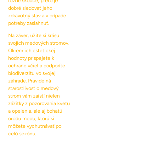
rôzne škodce, preto je
dobré sledovať jeho
zdravotný stav a v prípade
potreby zasiahnuť.
Na záver, užite si krásu
svojich medových stromov.
Okrem ich estetickej
hodnoty prispejete k
ochrane včiel a podporíte
biodiverzitu vo svojej
záhrade. Pravidelná
starostlivosť o medový
strom vám zaistí nielen
zážitky z pozorovania kvetu
a opelenia, ale aj bohatú
úrodu medu, ktorú si
môžete vychutnávať po
celú sezónu.