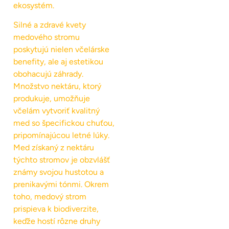
ekosystém.
Silné a zdravé kvety
medového stromu
poskytujú nielen včelárske
benefity, ale aj estetikou
obohacujú záhrady.
Množstvo nektáru, ktorý
produkuje, umožňuje
včelám vytvoriť kvalitný
med so špecifickou chuťou,
pripomínajúcou letné lúky.
Med získaný z nektáru
týchto stromov je obzvlášť
známy svojou hustotou a
prenikavými tónmi. Okrem
toho, medový strom
prispieva k biodiverzite,
keďže hostí rôzne druhy