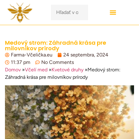
Medový strom: Záhradná krása pre
milovníkov prírody
Farma-Včelička.eu
24 septembra, 2024
11:37 pm
No Comments
Domov
»
Včelí med
»
Kvetové druhy
»
Medový strom:
Záhradná krása pre milovníkov prírody