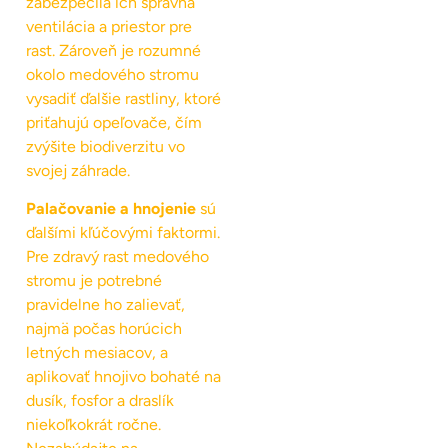
zabezpečila ich správna
ventilácia a priestor pre
rast. Zároveň je rozumné
okolo medového stromu
vysadiť ďalšie rastliny, ktoré
priťahujú opeľovače, čím
zvýšite biodiverzitu vo
svojej záhrade.
Palačovanie a hnojenie
sú
ďalšími kľúčovými faktormi.
Pre zdravý rast medového
stromu je potrebné
pravidelne ho zalievať,
najmä počas horúcich
letných mesiacov, a
aplikovať hnojivo bohaté na
dusík, fosfor a draslík
niekoľkokrát ročne.