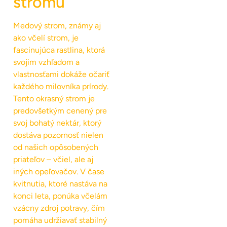
stromu
Medový strom, známy aj
ako včelí strom, je
fascinujúca rastlina, ktorá
svojim vzhľadom a
vlastnosťami dokáže očariť
každého milovníka prírody.
Tento okrasný strom je
predovšetkým cenený pre
svoj bohatý nektár, ktorý
dostáva pozornosť nielen
od našich opôsobených
priateľov – včiel, ale aj
iných opeľovačov. V čase
kvitnutia, ktoré nastáva na
konci leta, ponúka včelám
vzácny zdroj potravy, čím
pomáha udržiavať stabilný