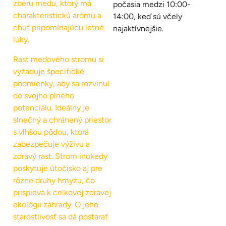
zberu medu, ktorý má
počasia medzi 10:00-
charakteristickú arómu a
14:00, keď sú včely
chuť pripomínajúcu letné
najaktívnejšie.
lúky.
Rast medového stromu si
vyžaduje špecifické
podmienky, aby sa rozvinul
do svojho plného
potenciálu. Ideálny je
slnečný a chránený priestor
s vlhšou pôdou, ktorá
zabezpečuje výživu a
zdravý rast. Strom inokedy
poskytuje útočisko aj pre
rôzne druhy hmyzu, čo
prispieva k celkovej zdravej
ekológii záhrady. O jeho
starostlivosť sa dá postarať