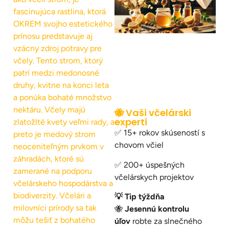
fascinujúca rastlina, ktorá
OKREM svojho estetického
prínosu predstavuje aj
vzácny zdroj potravy pre
včely. Tento strom, ktorý
patrí medzi medonosné
druhy, kvitne na konci leta
a ponúka bohaté množstvo
nektáru. Včely majú
🐝 Vaši včelárski
experti
zlatožlté kvety veľmi rady, a
✅ 15+ rokov skúseností s
preto je medový strom
chovom včiel
neoceniteľným prvkom v
záhradách, ktoré sú
✅ 200+ úspešných
zamerané na podporu
včelárskych projektov
včelárskeho hospodárstva a
biodiverzity. Včelári a
💡 Tip týždňa
milovníci prírody sa tak
🐝
Jesennú kontrolu
môžu tešiť z bohatého
úľov
robte za slnečného