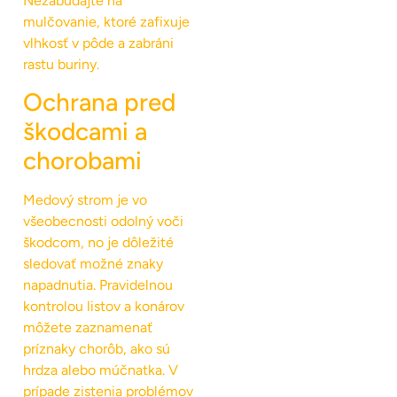
Nezabúdajte na
mulčovanie, ktoré zafixuje
vlhkosť v pôde a zabráni
rastu buriny.
Ochrana pred
škodcami a
chorobami
Medový strom je vo
všeobecnosti odolný voči
škodcom, no je dôležité
sledovať možné znaky
napadnutia. Pravidelnou
kontrolou listov a konárov
môžete zaznamenať
príznaky chorôb, ako sú
hrdza alebo múčnatka. V
prípade zistenia problémov