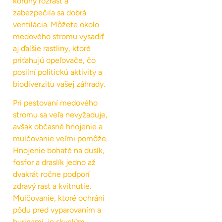
koruny rozrásť a
zabezpečila sa dobrá
ventilácia. Môžete okolo
medového stromu vysadiť
aj ďalšie rastliny, ktoré
priťahujú opeľovače, čo
posilní politickú aktivity a
biodiverzitu vašej záhrady.
Pri pestovaní medového
stromu sa veľa nevyžaduje,
avšak občasné hnojenie a
mulčovanie veľmi pomôže.
Hnojenie bohaté na dusík,
fosfor a draslík jedno až
dvakrát ročne podporí
zdravý rast a kvitnutie.
Mulčovanie, ktoré ochráni
pôdu pred vyparovaním a
burinami, je skvelým