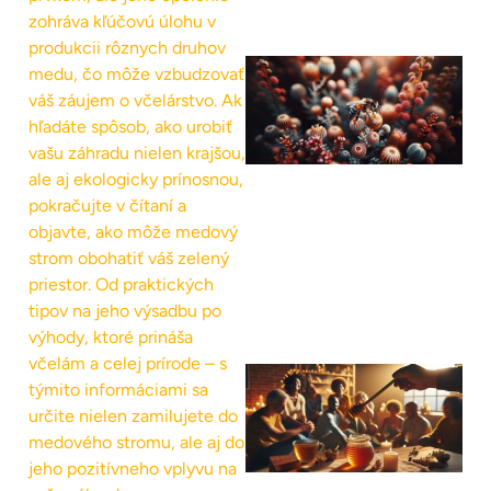
zohráva kľúčovú úlohu v
produkcii rôznych druhov
medu, čo môže vzbudzovať
váš záujem o včelárstvo. Ak
hľadáte spôsob, ako urobiť
vašu záhradu nielen krajšou,
ale aj ekologicky prínosnou,
pokračujte v čítaní a
objavte, ako môže medový
strom obohatiť váš zelený
priestor. Od praktických
tipov na jeho výsadbu po
výhody, ktoré prináša
včelám a celej prírode – s
týmito informáciami sa
určite nielen zamilujete do
medového stromu, ale aj do
jeho pozitívneho vplyvu na