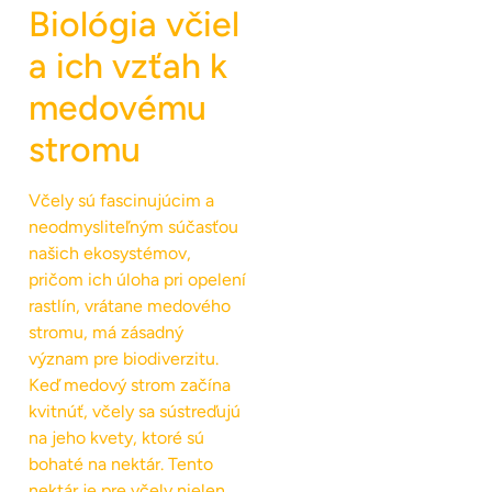
Biológia včiel
a ich vzťah k
medovému
stromu
Včely sú fascinujúcim a
neodmysliteľným súčasťou
našich ekosystémov,
pričom ich úloha pri opelení
rastlín, vrátane medového
stromu, má zásadný
význam pre biodiverzitu.
Keď medový strom začína
kvitnúť, včely sa sústreďujú
na jeho kvety, ktoré sú
bohaté na nektár. Tento
nektár je pre včely nielen