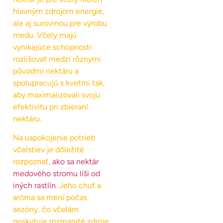
hlavným zdrojom energie,
ale aj surovinou pre výrobu
medu. Včely majú
vynikajúce schopnosti
rozlišovať medzi rôznymi
pôvodmi nektáru a
spolupracujú s kvetmi tak,
aby maximalizovali svoju
efektivitu pri zbieraní
nektáru.
Na uspokojenie potrieb
včelstiev je dôležité
rozpoznať,
ako sa nektár
medového stromu líši od
iných rastlín
. Jeho chuť a
aróma sa mení počas
sezóny, čo včelám
poskytuje rozmanité zdroje