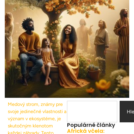
Medový strom, známy pre
svoje jedinečné vlastnosti a
Hl
význam v ekosystéme, je
Populárné články
skutočným klenotom
Africká včela:
každej záhrady. Tento