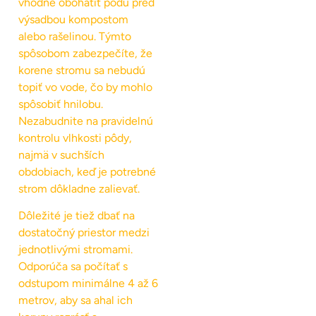
vhodné obohatiť pôdu pred
výsadbou kompostom
alebo rašelinou. Týmto
spôsobom zabezpečíte, že
korene stromu sa nebudú
topiť vo vode, čo by mohlo
spôsobiť hnilobu.
Nezabudnite na pravidelnú
kontrolu vlhkosti pôdy,
najmä v suchších
obdobiach, keď je potrebné
strom dôkladne zalievať.
Dôležité je tiež dbať na
dostatočný priestor medzi
jednotlivými stromami.
Odporúča sa počítať s
odstupom minimálne 4 až 6
metrov, aby sa ahal ich