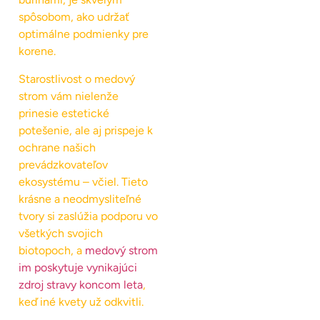
spôsobom, ako udržať
optimálne podmienky pre
korene.
Starostlivost o medový
strom vám nielenže
prinesie estetické
potešenie, ale aj prispeje k
ochrane našich
prevádzkovateľov
ekosystému – včiel. Tieto
krásne a neodmysliteľné
tvory si zaslúžia podporu vo
všetkých svojich
biotopoch, a
medový strom
im poskytuje vynikajúci
zdroj stravy koncom leta
,
keď iné kvety už odkvitli.