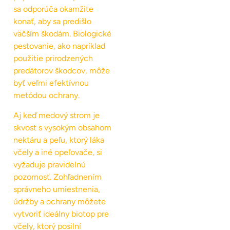
sa odporúča okamžite
konať, aby sa predišlo
väčším škodám. Biologické
pestovanie, ako napríklad
použitie prirodzených
predátorov škodcov, môže
byť veľmi efektívnou
metódou ochrany.
Aj keď medový strom je
skvost s vysokým obsahom
nektáru a peľu, ktorý láka
včely a iné opeľovače, si
vyžaduje pravidelnú
pozornosť. Zohľadnením
správneho umiestnenia,
údržby a ochrany môžete
vytvoriť ideálny biotop pre
včely, ktorý posilní