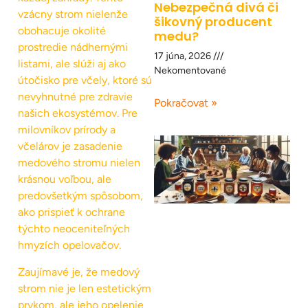
Nebezpečná divá či
vzácny strom nielenže
šikovný producent
obohacuje okolité
medu?
prostredie nádhernými
17 júna, 2026
listami, ale slúži aj ako
Nekomentované
útočisko pre včely, ktoré sú
nevyhnutné pre zdravie
Pokračovat »
našich ekosystémov. Pre
milovníkov prírody a
včelárov je zasadenie
medového stromu nielen
krásnou voľbou, ale
predovšetkým spôsobom,
ako prispieť k ochrane
týchto neoceniteľných
hmyzích opelovačov.
Zaujímavé je, že medový
strom nie je len estetickým
prvkom, ale jeho opelenie