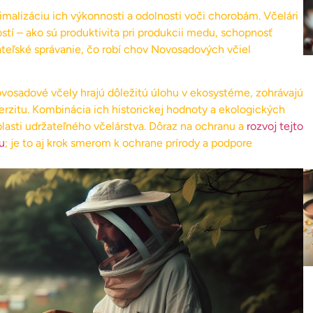
malizáciu ich výkonnosti a odolnosti voči chorobám. Včelári
stí – ako sú produktivita pri produkcii medu, schopnosť
ateľské správanie, čo robí chov Novosadových včiel
osadové včely hrajú dôležitú úlohu v ekosystéme, zohrávajú
erzitu. Kombinácia ich historickej hodnoty a ekologických
lasti udržateľného včelárstva. Dôraz na ochranu a
rozvoj tejto
u
; je to aj krok smerom k ochrane prírody a podpore