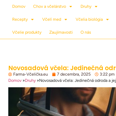
Domov
Chov a včelárstvo
Druhy
Recepty
Včelí med
Včelia biológia
Včelie produkty
Zaujímavosti
O nás
Novosadová včela: Jedinečná odro
Farma-Včelička.eu
7 decembra, 2025
3:22 pm
Domov
»
Druhy
»
Novosadová včela: Jedinečná odroda a jej 