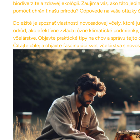
biodiverzite a zdravej ekológii. Zaujíma vás, ako táto je
pomôcť chrániť našu prírodu? Odpovede na vaše otázky č
Doležité je spoznať vlastnosti novosadovej včely, ktoré ju
odrôd, ako efektívne zvláda rôzne klimatické podmienky, 
včelárstve. Objavte praktické tipy na chov a správu tejt
Čítajte ďalej a objavte fascinujúci svet včelárstva s nov