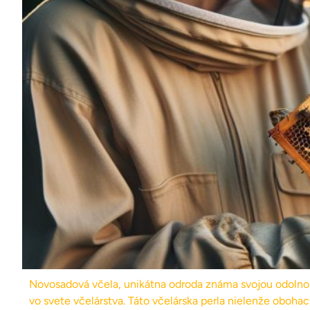
Novosadová včela, unikátna odroda známa svojou odolnos
vo svete včelárstva. Táto včelárska perla nielenže obohac