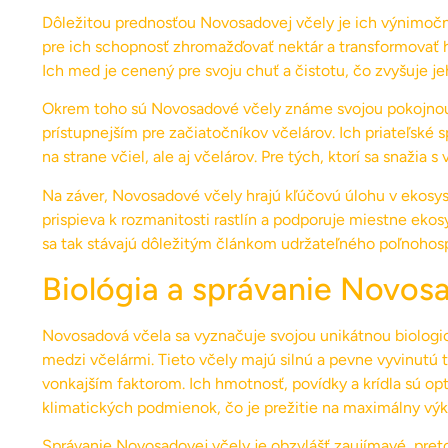
Dôležitou prednosťou Novosadovej včely je ich výnimočná
pre ich schopnosť zhromažďovať nektár a transformovať h
Ich med je cenený pre svoju chuť a čistotu, čo zvyšuje j
Okrem toho sú Novosadové včely známe svojou pokojnou p
prístupnejším pre začiatočníkov včelárov. Ich priateľské 
na strane včiel, ale aj včelárov. Pre tých, ktorí sa snažia 
Na záver, Novosadové včely hrajú kľúčovú úlohu v ekosyst
prispieva k rozmanitosti rastlín a podporuje miestne eko
sa tak stávajú dôležitým článkom udržateľného poľnohos
Biológia a správanie Novos
Novosadová včela sa vyznačuje svojou unikátnou biologick
medzi včelármi. Tieto včely majú silnú a pevne vyvinutú 
vonkajším faktorom. Ich hmotnosť, povídky a krídla sú o
klimatických podmienok, čo je prežitie na maximálny výko
Správanie Novosadovej včely je obzvlášť zaujímavé, pret