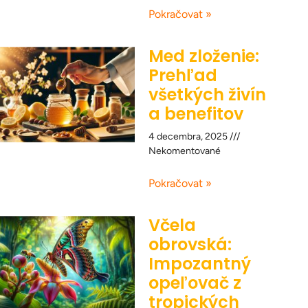
Pokračovat »
Med zloženie:
Prehľad
všetkých živín
a benefitov
4 decembra, 2025
Nekomentované
Pokračovat »
Včela
obrovská:
Impozantný
opeľovač z
tropických