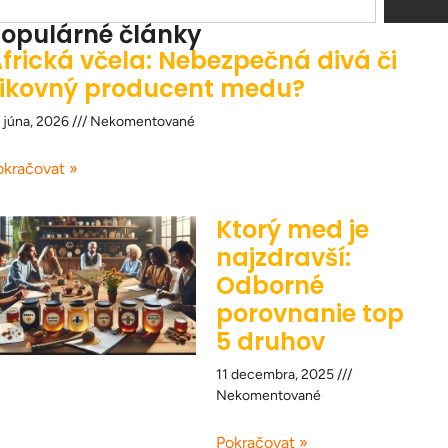
opulárné články
frická včela: Nebezpečná divá či
ikovný producent medu?
 júna, 2026
Nekomentované
okračovat »
Ktorý med je
najzdravší:
Odborné
porovnanie top
5 druhov
11 decembra, 2025
Nekomentované
Pokračovat »