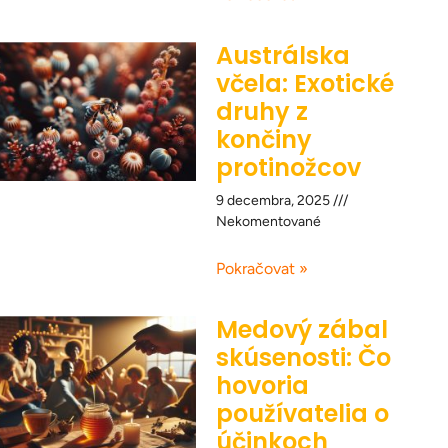
Austrálska
včela: Exotické
druhy z
končiny
protinožcov
9 decembra, 2025
Nekomentované
Pokračovat »
Medový zábal
skúsenosti: Čo
hovoria
používatelia o
účinkoch