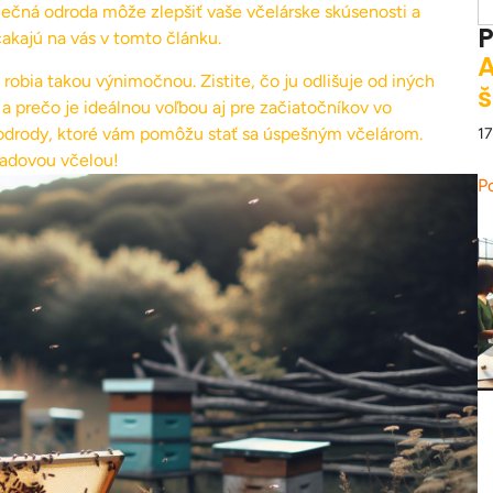
dinečná odroda môže zlepšiť vaše včelárske skúsenosti a
P
akajú na vás v tomto článku.
A
 robia takou výnimočnou. Zistite, čo ju odlišuje od iných
š
a prečo je ideálnou voľbou aj pre začiatočníkov vo
o odrody, ktoré vám pomôžu stať sa úspešným včelárom.
17
osadovou včelou!
P