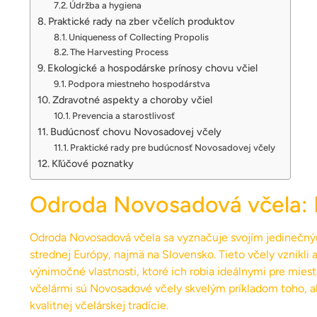
Údržba a hygiena
Praktické rady na zber včelích produktov
Uniqueness of Collecting Propolis
The Harvesting Process
Ekologické a hospodárske prínosy chovu včiel
Podpora miestneho hospodárstva
Zdravotné aspekty a choroby včiel
Prevencia a starostlivosť
Budúcnosť chovu Novosadovej včely
Praktické rady pre budúcnosť Novosadovej včely
Kľúčové poznatky
Odroda Novosadová včela: P
Odroda Novosadová včela sa vyznačuje svojím jedinečným
strednej Európy, najmä na Slovensko. Tieto včely vznikli
výnimočné vlastnosti, ktoré ich robia ideálnymi pre mie
včelármi sú Novosadové včely skvelým príkladom toho, ako
kvalitnej včelárskej tradície.