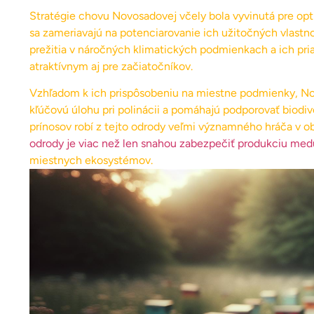
Stratégie chovu Novosadovej včely bola vyvinutá pre opti
sa zameriavajú na potenciarovanie ich užitočných vlastno
prežitia v náročných klimatických podmienkach a ich pri
atraktívnym aj pre začiatočníkov.
Vzhľadom k ich prispôsobeniu na miestne podmienky, Nov
kľúčovú úlohu pri polinácii a pomáhajú podporovať biodiv
prínosov robí z tejto odrody veľmi významného hráča v ob
odrody je viac než len snahou zabezpečiť produkciu med
miestnych ekosystémov.