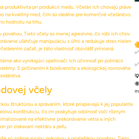
 produktivita pri produkcii medu. Včelári ich chovajú práve
o na kvalitný med, čím sú ideálne pre komerčné včelárstvo.
eho hodnotu na trhu.
ovahou. Tieto včely sú menej agresívne, čo robí ich chov
správanie uľahčuje manipuláciu s úľmi a redukuje stres nielen

s včelárením začať, je táto vlastnosť obzvlášť prínosná.
✅
éme ako vynikajúci opeľovači. Ich účinnosť pri polinácii
✅
systémy. S pričinením k biodiverzite a ekologickej rovnováhe
podárstva.


adovej včely
m
ou štruktúrou a správaním, ktoré prispievajú k jej popularite
telovú konštrukciu, čo im poskytuje odolnosť voči rôznym
ptimalizované na efektívne prekonávanie vetra a iných
n pri získavaní nektáru a peľu.
ože sú známe svojou pokojnou a priateľskou povahou. Tieto