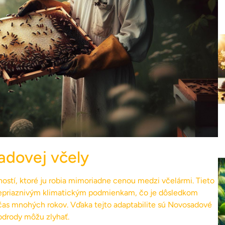
adovej včely
stí, ktoré ju robia mimoriadne cenou medzi včelármi. Tieto
nepriaznivým klimatickým podmienkam, čo je dôsledkom
očas mnohých rokov. Vďaka tejto adaptabilite sú Novosadové
odrody môžu zlyhať.