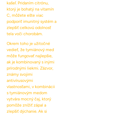
kašeľ. Pridaním citrónu,
ktorý je bohatý na vitamín
C, môžete ešte viac
podporiť imunitný systém a
zlepšiť celkovú odolnosť
tela voči chorobám.
Okrem toho je užitočné
vedieť, že tymiánový med
môže fungovať najlepšie,
ak je kombinovaný s inými
prírodnými liekmi. Zázvor,
známy svojimi
antivírusovými
vlastnosťami, v kombinácii
s tymiánovým medom
vytvára mocný čaj, ktorý
pomôže znížiť zápal a
zlepšiť dýchanie. Ak si