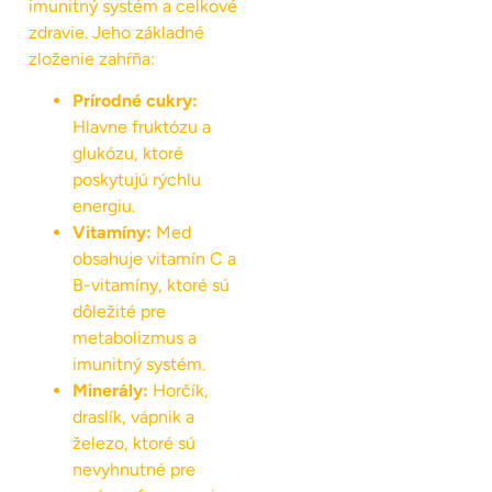
imunitný systém a celkové
zdravie. Jeho základné
zloženie zahŕňa:
Prírodné cukry:
Hlavne fruktózu a
glukózu, ktoré
poskytujú rýchlu
energiu.
Vitamíny:
Med
obsahuje vitamín C a
B-vitamíny, ktoré sú
dôležité pre
metabolizmus a
imunitný systém.
Minerály:
Horčík,
draslík, vápnik a
železo, ktoré sú
nevyhnutné pre