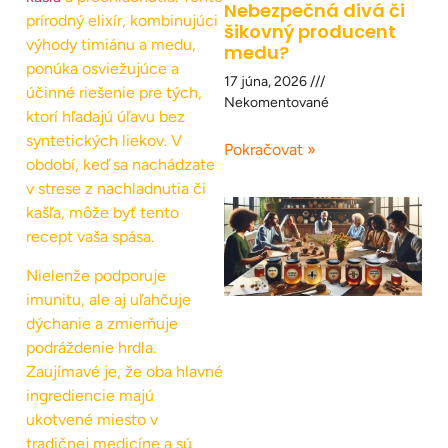
Nebezpečná divá či
prírodný elixír, kombinujúci
šikovný producent
výhody timiánu a medu,
medu?
ponúka osviežujúce a
17 júna, 2026
účinné riešenie pre tých,
Nekomentované
ktorí hľadajú úľavu bez
syntetických liekov. V
Pokračovat »
období, keď sa nachádzate
v strese z nachladnutia či
kašľa, môže byť tento
recept vaša spása.
Nielenže podporuje
imunitu, ale aj uľahčuje
dýchanie a zmierňuje
podráždenie hrdla.
Zaujímavé je, že oba hlavné
ingrediencie majú
ukotvené miesto v
tradičnej medicíne a sú