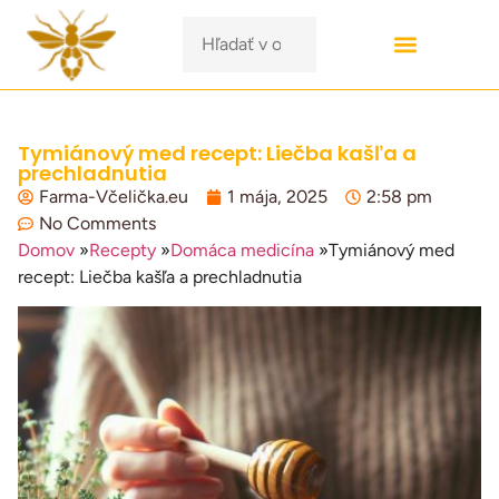
Tymiánový med recept: Liečba kašľa a
prechladnutia
Farma-Včelička.eu
1 mája, 2025
2:58 pm
No Comments
Domov
»
Recepty
»
Domáca medicína
»
Tymiánový med
recept: Liečba kašľa a prechladnutia