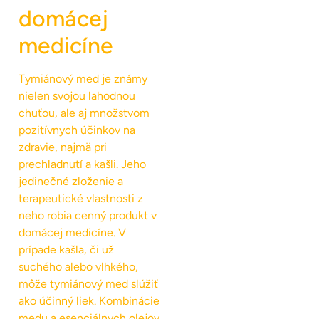
domácej
medicíne
Tymiánový med je známy
nielen svojou lahodnou
chuťou, ale aj množstvom
pozitívnych účinkov na
zdravie, najmä pri
prechladnutí a kašli. Jeho
jedinečné zloženie a
terapeutické vlastnosti z
neho robia cenný produkt v
domácej medicíne. V
prípade kašla, či už
suchého alebo vlhkého,
môže tymiánový med slúžiť
ako účinný liek. Kombinácie
medu a esenciálnych olejov