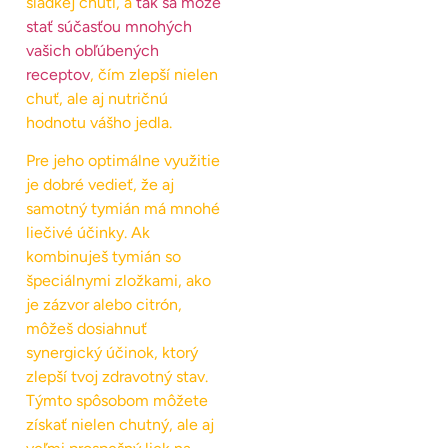
sladkej chuti, a
tak sa môže
stať súčasťou mnohých
vašich obľúbených
receptov
, čím zlepší nielen
chuť, ale aj nutričnú
hodnotu vášho jedla.
Pre jeho optimálne využitie
je dobré vedieť, že aj
samotný tymián má mnohé
liečivé účinky. Ak
kombinuješ tymián so
špeciálnymi zložkami, ako
je zázvor alebo citrón,
môžeš dosiahnuť
synergický účinok, ktorý
zlepší tvoj zdravotný stav.
Týmto spôsobom môžete
získať nielen chutný, ale aj