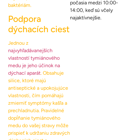
počasia medzi 10:00-
baktériám.
14:00, keď sú včely
Podpora
najaktívnejšie.
dýchacích ciest
Jednou z
najvyhľadávanejších
vlastností tymiánového
medu je jeho účinok na
dýchací aparát
. Obsahuje
silice, ktoré majú
antiseptické a upokojujúce
vlastnosti, čím pomáhajú
zmierniť symptómy kašľa a
prechladnutia. Pravidelné
dopĺňanie tymiánového
medu do vašej stravy môže
prispieť k udržaniu zdravých