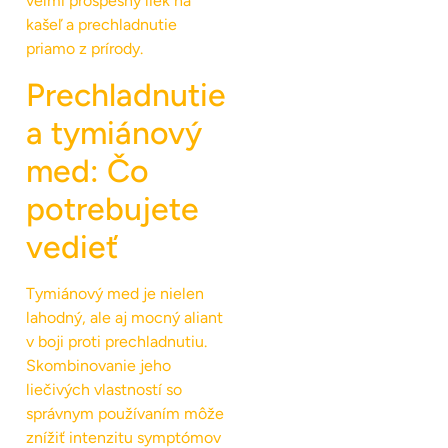
veľmi prospešný liek na
kašeľ a prechladnutie
priamo z prírody.
Prechladnutie
a tymiánový
med: Čo
potrebujete
vedieť
Tymiánový med je nielen
lahodný, ale aj mocný aliant
v boji proti prechladnutiu.
Skombinovanie jeho
liečivých vlastností so
správnym používaním môže
znížiť intenzitu symptómov