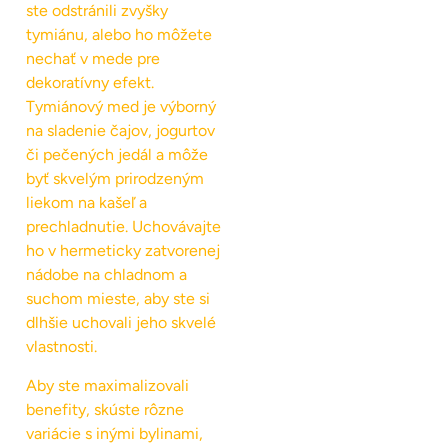
ste odstránili zvyšky
tymiánu, alebo ho môžete
nechať v mede pre
dekoratívny efekt.
Tymiánový med je výborný
na sladenie čajov, jogurtov
či pečených jedál a môže
byť skvelým prirodzeným
liekom na kašeľ a
prechladnutie. Uchovávajte
ho v hermeticky zatvorenej
nádobe na chladnom a
suchom mieste, aby ste si
dlhšie uchovali jeho skvelé
vlastnosti.
Aby ste maximalizovali
benefity, skúste rôzne
variácie s inými bylinami,