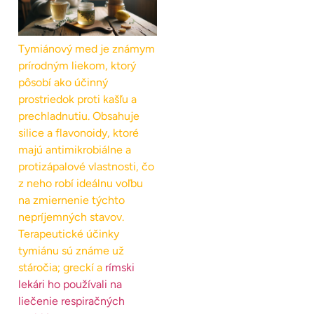
Tymiánový med je známym
prírodným liekom, ktorý
pôsobí ako účinný
prostriedok proti kašľu a
prechladnutiu. Obsahuje
silice a flavonoidy, ktoré
majú antimikrobiálne a
protizápalové vlastnosti, čo
z neho robí ideálnu voľbu
na zmiernenie týchto
nepríjemných stavov.
Terapeutické účinky
tymiánu sú známe už
stáročia; greckí a
rímski
lekári ho používali na
liečenie respiračných