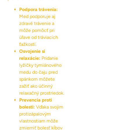
Podpora trávenia:
Med podporuje aj
zdravé trávenie a
môže pomôcť pri
úľave od tráviacich
ťažkostí.
Osvojenie si
relaxácie:
Pridanie
lyžičky tymiánového
medu do čaju pred
spánkom môžete
zažiť ako účinný
relaxačný prostriedok.
Prevencia proti
bolesti:
Vďaka svojim
protizápalovým
vlastnostiam môže
zmierniť bolesť kĺbov