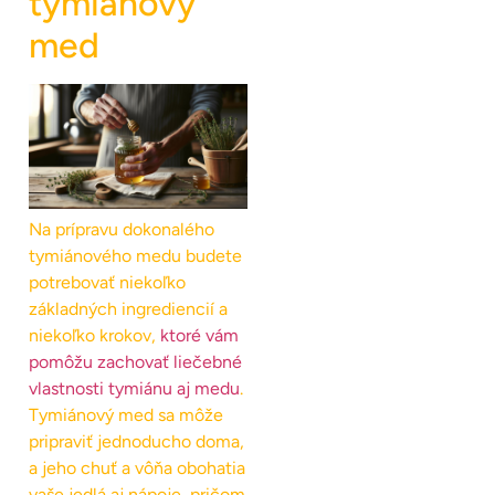
tymiánový
med
Na prípravu dokonalého
tymiánového medu budete
potrebovať niekoľko
základných ingrediencií a
niekoľko krokov,
ktoré vám
pomôžu zachovať liečebné
vlastnosti tymiánu aj medu
.
Tymiánový med sa môže
pripraviť jednoducho doma,
a jeho chuť a vôňa obohatia
vaše jedlá aj nápoje, pričom