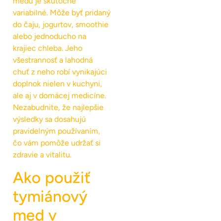
medu je skutočne
variabilné. Môže byť pridaný
do čaju, jogurtov, smoothie
alebo jednoducho na
krajiec chleba. Jeho
všestrannosť a lahodná
chuť z neho robí vynikajúci
doplnok nielen v kuchyni,
ale aj v domácej medicíne.
Nezabudnite, že najlepšie
výsledky sa dosahujú
pravidelným používaním,
čo vám pomôže udržať si
zdravie a vitalitu.
Ako použiť
tymiánový
med v