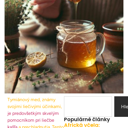
Tymiánový med, známy
svojimi liečivými účinkami,
Hl
je predovšetkým skvelým
Populárné články
pomocníkom pri liečbe
Africká včela:
kašľa
a prechladnutia. Tento