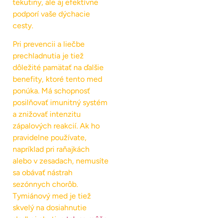
tekutiny, ale aj efektívne
podporí vaše dýchacie
cesty.
Pri prevencii a liečbe
prechladnutia je tiež
dôležité pamätať na ďalšie
benefity, ktoré tento med
ponúka. Má schopnosť
posilňovať imunitný systém
a znižovať intenzitu
zápalových reakcií. Ak ho
pravidelne používate,
napríklad pri raňajkách
alebo v zesadach, nemusíte
sa obávať nástrah
sezónnych chorôb.
Tymiánový med je tiež
skvelý na dosiahnutie