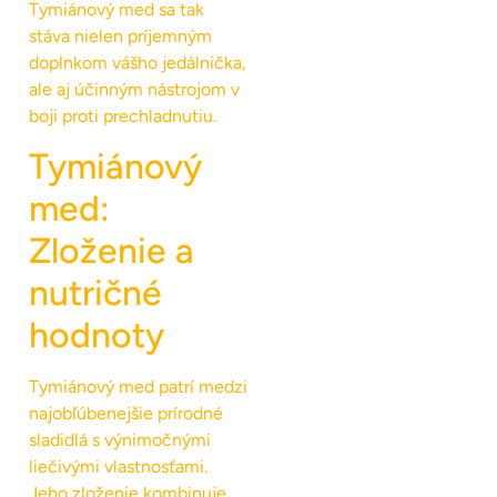
Tymiánový med sa tak
stáva nielen príjemným
doplnkom vášho jedálnička,
ale aj účinným nástrojom v
boji proti prechladnutiu.
Tymiánový
med:
Zloženie a
nutričné
hodnoty
Tymiánový med patrí medzi
najobľúbenejšie prírodné
sladidlá s výnimočnými
liečivými vlastnosťami.
Jeho zloženie kombinuje