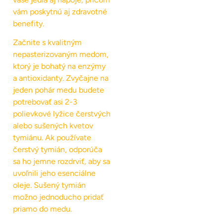
vám poskytnú aj zdravotné
benefity.
Začnite s kvalitným
nepasterizovaným medom,
ktorý je bohatý na enzýmy
a antioxidanty. Zvyčajne na
jeden pohár medu budete
potrebovať asi 2-3
polievkové lyžice čerstvých
alebo sušených kvetov
tymiánu. Ak používate
čerstvý tymián, odporúča
sa ho jemne rozdrviť, aby sa
uvoľnili jeho esenciálne
oleje. Sušený tymián
možno jednoducho pridať
priamo do medu.