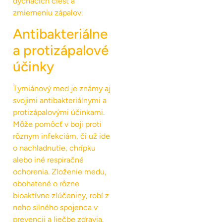
dýchacích ciest a
zmierneniu zápalov.
Antibakteriálne
a protizápalové
účinky
Tymiánový med je známy aj
svojimi antibakteriálnymi a
protizápalovými účinkami.
Môže pomôcť v boji proti
rôznym infekciám, či už ide
o nachladnutie, chrípku
alebo iné respiračné
ochorenia. Zloženie medu,
obohatené o rôzne
bioaktívne zlúčeniny, robí z
neho silného spojenca v
prevencii a liečbe zdravia.