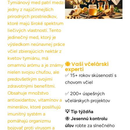
Tymiánový med patrí medzi
jedny z najúčinnejších
prírodných prostriedkov,
ktoré majú široké spektrum
liečivých vlastností. Tento
jedinečný med, ktorý je
výsledkom neúnavnej práce
včiel zbierajúcich nektár z
kvetov tymiánu, má
🐝 Vaši včelárski
omamnú arómu a je známy
experti
nielen svojou chuťou, ale
✅ 15+ rokov skúseností s
predovšetkým svojimi
chovom včiel
zdravotnými benefitmi.
Obsahuje množstvo
✅ 200+ úspešných
antioxidantov, vitamínov a
včelárskych projektov
minerálov, ktoré posilňujú
💡 Tip týždňa
imunitný systém a
🐝
Jesennú kontrolu
pomáhajú organizmu
úľov
robte za slnečného
bojovať proti vírusom a