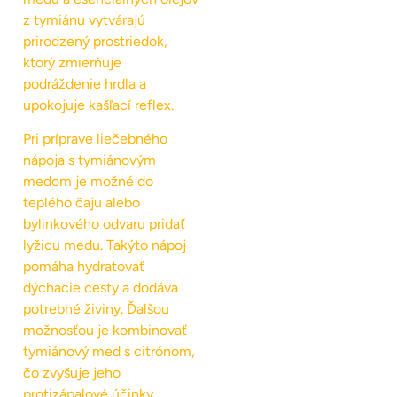
z tymiánu vytvárajú
prirodzený prostriedok,
ktorý zmierňuje
podráždenie hrdla a
upokojuje kašľací reflex.
Pri príprave liečebného
nápoja s tymiánovým
medom je možné do
teplého čaju alebo
bylinkového odvaru pridať
lyžicu medu. Takýto nápoj
pomáha hydratovať
dýchacie cesty a dodáva
potrebné živiny. Ďalšou
možnosťou je kombinovať
tymiánový med s citrónom,
čo zvyšuje jeho
protizápalové účinky.