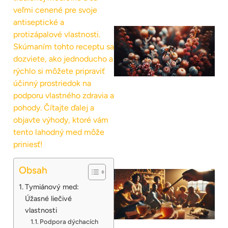
veľmi cenené pre svoje
antiseptické a
protizápalové vlastnosti.
Skúmaním tohto receptu sa
dozviete, ako jednoducho a
rýchlo si môžete pripraviť
účinný prostriedok na
podporu vlastného zdravia a
pohody. Čítajte ďalej a
objavte výhody, ktoré vám
tento lahodný med môže
priniesť!
Obsah
Tymiánový med:
Úžasné liečivé
vlastnosti
Podpora dýchacích