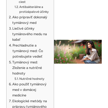
ciest
Antibakteriálne a
protizápalové účinky
Ako pripraviť dokonalý
tymiánový med
Liečivé účinky
tymiánového medu na
kašeľ
Prechladnutie a
tymiánový med: Čo
potrebujete vedieť
Tymiánový med:
Zloženie a nutričné
hodnoty
Nutričné hodnoty
Ako použiť tymiánový
med v domácej
medicíne
Ekologické metódy na
prípravu tymiánového