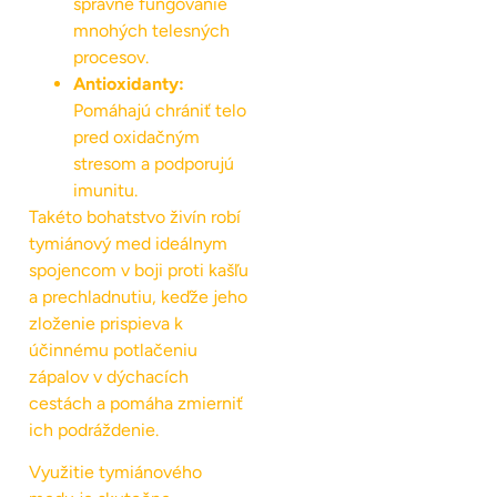
správne fungovanie
mnohých telesných
procesov.
Antioxidanty:
Pomáhajú chrániť telo
pred oxidačným
stresom a podporujú
imunitu.
Takéto bohatstvo živín robí
tymiánový med ideálnym
spojencom v boji proti kašľu
a prechladnutiu, keďže jeho
zloženie prispieva k
účinnému potlačeniu
zápalov v dýchacích
cestách a pomáha zmierniť
ich podráždenie.
Využitie tymiánového