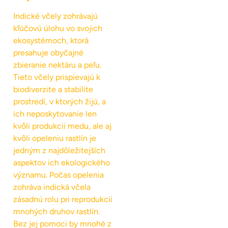
Indické včely zohrávajú
kľúčovú úlohu vo svojich
ekosystémoch, ktorá
presahuje obyčajné
zbieranie nektáru a peľu.
Tieto včely prispievajú k
biodiverzite a stabilite
prostredí, v ktorých žijú, a
ich neposkytovanie len
kvôli produkcii medu, ale aj
kvôli opeleniu rastlín je
jedným z najdôležitejších
aspektov ich ekologického
významu. Počas opelenia
zohráva indická včela
zásadnú rolu pri reprodukcii
mnohých druhov rastlín.
Bez jej pomoci by mnohé z