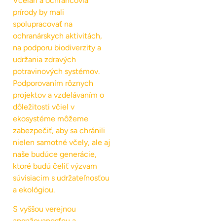
Včelári a ochrancovia
prírody by mali
spolupracovať na
ochranárskych aktivitách,
na podporu biodiverzity a
udržania zdravých
potravinových systémov.
Podporovaním rôznych
projektov a vzdelávaním o
dôležitosti včiel v
ekosystéme môžeme
zabezpečiť, aby sa chránili
nielen samotné včely, ale aj
naše budúce generácie,
ktoré budú čeliť výzvam
súvisiacim s udržateľnosťou
a ekológiou.
S vyššou verejnou
angažovanosťou a