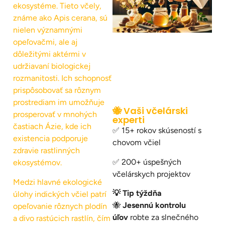
ekosystéme. Tieto včely,
známe ako Apis cerana, sú
nielen významnými
opeľovačmi, ale aj
dôležitými aktérmi v
udržiavaní biologickej
rozmanitosti. Ich schopnosť
prispôsobovať sa rôznym
prostrediam im umožňuje
🐝 Vaši včelárski
prosperovať v mnohých
experti
častiach Ázie, kde ich
✅ 15+ rokov skúseností s
existencia podporuje
chovom včiel
zdravie rastlinných
✅ 200+ úspešných
ekosystémov.
včelárskych projektov
Medzi hlavné ekologické
💡 Tip týždňa
úlohy indických včiel patrí
🐝
Jesennú kontrolu
opeľovanie rôznych plodín
úľov
robte za slnečného
a divo rastúcich rastlín, čím