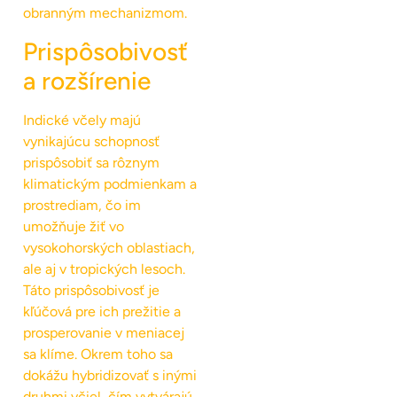
obranným mechanizmom.
Prispôsobivosť
a rozšírenie
Indické včely majú
vynikajúcu schopnosť
prispôsobiť sa rôznym
klimatickým podmienkam a
prostrediam, čo im
umožňuje žiť vo
vysokohorských oblastiach,
ale aj v tropických lesoch.
Táto prispôsobivosť je
kľúčová pre ich prežitie a
prosperovanie v meniacej
sa klíme. Okrem toho sa
dokážu hybridizovať s inými
druhmi včiel, čím vytvárajú