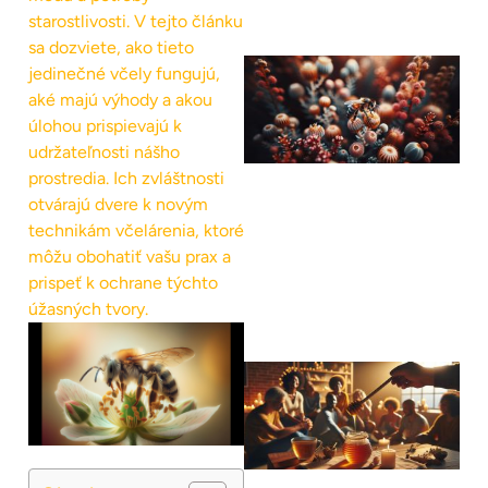
starostlivosti. V tejto článku
sa dozviete, ako tieto
jedinečné včely fungujú,
aké majú výhody a akou
úlohou prispievajú k
udržateľnosti nášho
prostredia. Ich zvláštnosti
otvárajú dvere k novým
technikám včelárenia, ktoré
môžu obohatiť vašu prax a
prispeť k ochrane týchto
úžasných tvory.