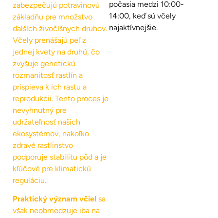
počasia medzi 10:00-
zabezpečujú potravinovú
14:00, keď sú včely
základňu pre množstvo
najaktívnejšie.
ďalších živočíšnych druhov.
Včely prenášajú peľ z
jednej kvety na druhú, čo
zvyšuje genetickú
rozmanitosť rastlín a
prispieva k ich rastu a
reprodukcii. Tento proces je
nevyhnutný pre
udržateľnosť našich
ekosystémov, nakoľko
zdravé rastlinstvo
podporuje stabilitu pôd a je
kľúčové pre klimatickú
reguláciu.
Praktický význam včiel
sa
však neobmedzuje iba na