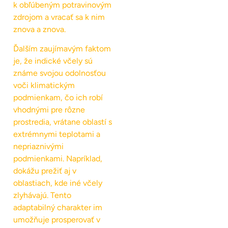
k obľúbeným potravinovým
zdrojom a vracať sa k nim
znova a znova.
Ďalším zaujímavým faktom
je, že indické včely sú
známe svojou odolnosťou
voči klimatickým
podmienkam, čo ich robí
vhodnými pre rôzne
prostredia, vrátane oblastí s
extrémnymi teplotami a
nepriaznivými
podmienkami. Napríklad,
dokážu prežiť aj v
oblastiach, kde iné včely
zlyhávajú. Tento
adaptabilný charakter im
umožňuje prosperovať v