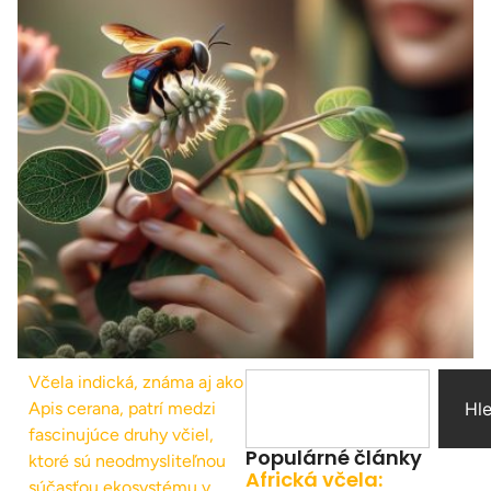
Včela indická, známa aj ako
Apis cerana, patrí medzi
Hl
fascinujúce druhy včiel,
Populárné články
ktoré sú neodmysliteľnou
Africká včela:
súčasťou ekosystému v