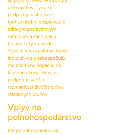
sú plodiny, ovocné stromy a
divé rastliny. Tým, že
podporujú rast a vývoj
týchto rastlín, prispievajú k
zdravým potravinovým
reťazcom a zachovaniu
biodiverzity v prírode.
Vysoká míra opelenia, ktorú
indické včely zabezpečujú,
má pozitívny dopad aj na
krajinné ekosystémy, čo
podporuje väčšiu
rozmanitosť živočíšnych a
rastlinných druhov.
Vplyv na
poľnohospodárstvo
Pre poľnohospodárov sú