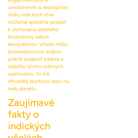
uvedomením si ekologickej
úlohy indických včiel
môžeme spoločne prispieť
k zachovaniu úžasného
biodiverzity našich
ekosystémov. Včelári môžu
prostredníctvom svojich
praktík podporiť zdravie a
stabilitu týchto vzácnych
opelovačov, čo má
dlhodobý pozitívny vplyv na
našu planétu.
Zaujímavé
fakty o
indických
včelách,