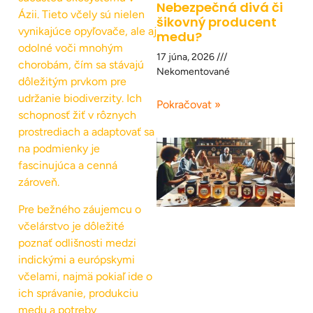
Nebezpečná divá či
Ázii. Tieto včely sú nielen
šikovný producent
vynikajúce opyľovače, ale aj
medu?
odolné voči mnohým
17 júna, 2026
chorobám, čím sa stávajú
Nekomentované
dôležitým prvkom pre
udržanie biodiverzity. Ich
Pokračovat »
schopnosť žiť v rôznych
prostrediach a adaptovať sa
na podmienky je
fascinujúca a cenná
zároveň.
Pre bežného záujemcu o
včelárstvo je dôležité
poznať odlišnosti medzi
indickými a európskymi
včelami, najmä pokiaľ ide o
ich správanie, produkciu
medu a potreby