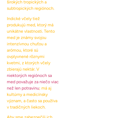
širokých tropických a
subtropických regiónoch.
Indické včely tiež
produkujú med, ktorý má
unikátne vlastnosti. Tento
med je známy svojou
intenzívnou chuťou a
arómou, ktoré sú
ovplyvnené rôznymi
kvetmi, z ktorých včely
zbierajú nektár. V
niektorých regiónoch sa
med považuje za niečo viac
než len potravinu
; má aj
kultúrny a medicínsky
význam, a často sa používa
v tradičných liekoch.
Aby sme zabezpečili ich