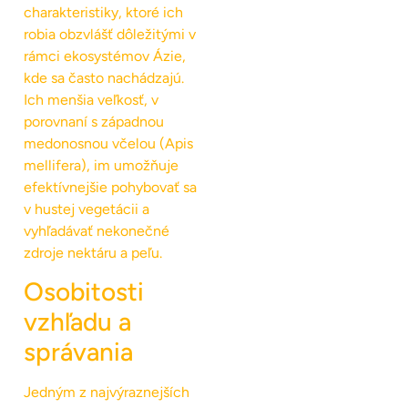
charakteristiky, ktoré ich
robia obzvlášť dôležitými v
rámci ekosystémov Ázie,
kde sa často nachádzajú.
Ich menšia veľkosť, v
porovnaní s západnou
medonosnou včelou (Apis
mellifera), im umožňuje
efektívnejšie pohybovať sa
v hustej vegetácii a
vyhľadávať nekonečné
zdroje nektáru a peľu.
Osobitosti
vzhľadu a
správania
Jedným z najvýraznejších