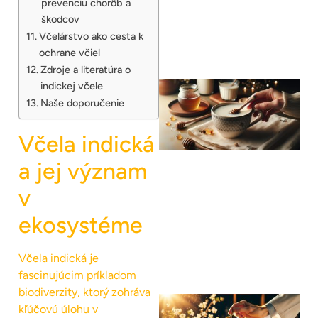
prevenciu chorôb a
škodcov
Včelárstvo ako cesta k
ochrane včiel
Zdroje a literatúra o
indickej včele
Naše doporučenie
Včela indická
a jej význam
v
ekosystéme
Včela indická je
fascinujúcim príkladom
biodiverzity, ktorý zohráva
kľúčovú úlohu v