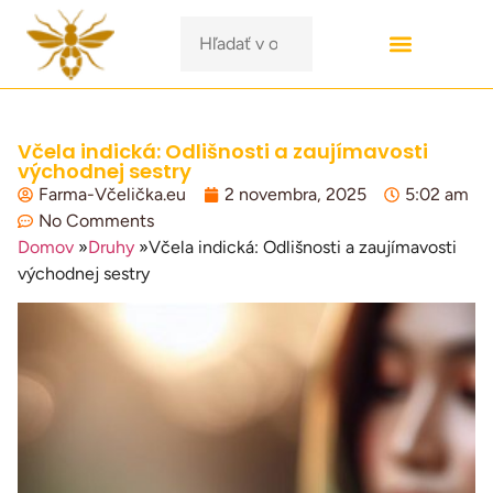
Včela indická: Odlišnosti a zaujímavosti
východnej sestry
Farma-Včelička.eu
2 novembra, 2025
5:02 am
No Comments
Domov
»
Druhy
»
Včela indická: Odlišnosti a zaujímavosti
východnej sestry