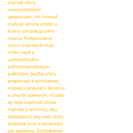
indické včely
neoceniteľnými
spojencami. Ich činnosť
zvyšuje výnosy plodín a
kvalitu produkujúceho
ovocia. Podporovanie
chovu indických včiel
môže viesť k
udržateľnejším
poľnohospodárskym
praktikám, keďže včely
prispievajú k prirodzenej
regulácii populácií škodcov
a chorôb opelením. Včelári
by mali zvažovať rôzne
metódy a techniky, ako
zabezpečiť, aby mali včely
dostatok živin a prostredia
pre opelenie. Zohľadnenie