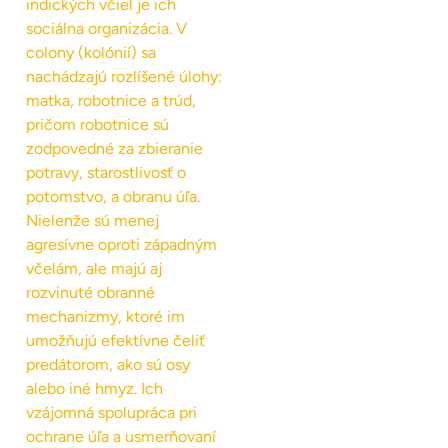
indických včiel je ich
sociálna organizácia. V
colony (kolónií) sa
nachádzajú rozlíšené úlohy:
matka, robotnice a trúd,
pričom robotnice sú
zodpovedné za zbieranie
potravy, starostlivosť o
potomstvo, a obranu úľa.
Nielenže sú menej
agresívne oproti západným
včelám, ale majú aj
rozvinuté obranné
mechanizmy, ktoré im
umožňujú efektívne čeliť
predátorom, ako sú osy
alebo iné hmyz. Ich
vzájomná spolupráca pri
ochrane úľa a usmerňovaní