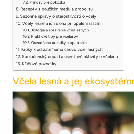
Prínosy pre pokožku
Recepty s použitím medu a propolisu
Sezónne správy o starostlivosti o včely
Včely lesné a ich úloha pri opelení rastlín
Biológia a správanie včiel lesných
Praktické tipy pre včelárov
Osvedčené praktiky a opatrenia
Kroky k udržateľnému chovu včiel lesných
Spoločenský dopad a osvetové aktivity o včelách
Kľúčové poznatky
Včela lesná a jej ekosysté