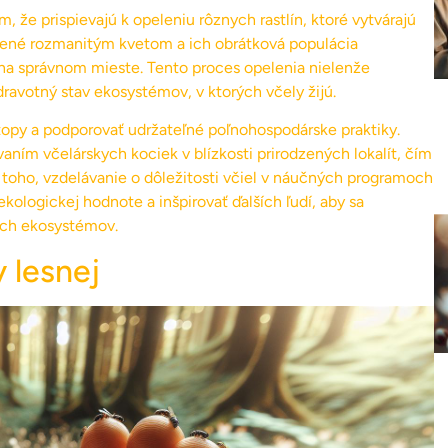
 že prispievajú k opeleniu rôznych rastlín, ktoré vytvárajú
obené rozmanitým kvetom a ich obrátková populácia
 na správnom mieste. Tento proces opelenia nielenže
ravotný stav ekosystémov, v ktorých včely žijú.
iotopy a podporovať udržateľné poľnohospodárske praktiky.
vaním včelárskych kociek v blízkosti prirodzených lokalít, čím
toho, vzdelávanie o dôležitosti včiel v náučných programoch
ologickej hodnote a inšpirovať ďalších ľudí, aby sa
ich ekosystémov.
y lesnej