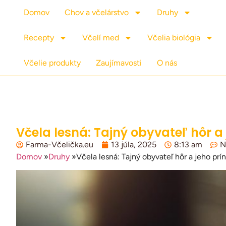
Domov
Chov a včelárstvo
Druhy
Recepty
Včelí med
Včelia biológia
Včelie produkty
Zaujímavosti
O nás
Včela lesná: Tajný obyvateľ hôr a 
Farma-Včelička.eu
13 júla, 2025
8:13 am
N
Domov
»
Druhy
»
Včela lesná: Tajný obyvateľ hôr a jeho prí