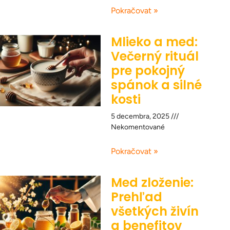
Pokračovat »
Mlieko a med:
Večerný rituál
pre pokojný
spánok a silné
kosti
5 decembra, 2025
Nekomentované
Pokračovat »
Med zloženie:
Prehľad
všetkých živín
a benefitov