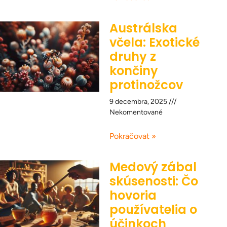
Austrálska
včela: Exotické
druhy z
končiny
protinožcov
9 decembra, 2025
Nekomentované
Pokračovat »
Medový zábal
skúsenosti: Čo
hovoria
používatelia o
účinkoch