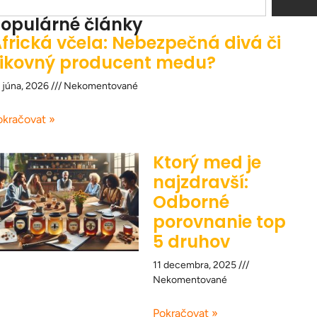
opulárné články
frická včela: Nebezpečná divá či
ikovný producent medu?
 júna, 2026
Nekomentované
okračovat »
Ktorý med je
najzdravší:
Odborné
porovnanie top
5 druhov
11 decembra, 2025
Nekomentované
Pokračovat »