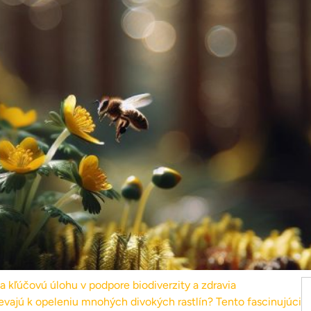
va kľúčovú úlohu v podpore biodiverzity a zdravia
evajú k opeleniu mnohých divokých rastlín? Tento fascinujúci