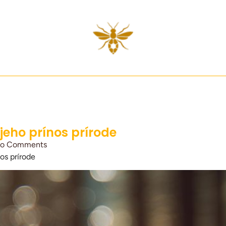
jeho prínos prírode
o Comments
nos prírode