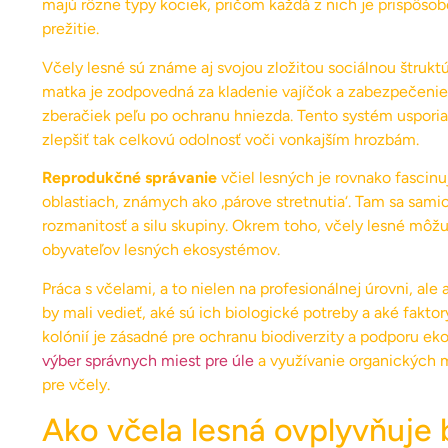
majú rôzne typy kociek, pričom každá z nich je prispôs
prežitie.
Včely lesné sú známe aj svojou zložitou sociálnou štrukt
matka je zodpovedná za kladenie vajíčok a zabezpečenie 
zberačiek peľu po ochranu hniezda. Tento systém uspori
zlepšiť tak celkovú odolnosť voči vonkajším hrozbám.
Reprodukčné správanie
včiel lesných je rovnako fascinu
oblastiach, známych ako ‚párove stretnutia‘. Tam sa sami
rozmanitosť a silu skupiny. Okrem toho, včely lesné môž
obyvateľov lesných ekosystémov.
Práca s včelami, a to nielen na profesionálnej úrovni, a
by mali vedieť, aké sú ich biologické potreby a aké fakto
kolónií je zásadné pre ochranu biodiverzity a podporu eko
výber správnych miest pre úle
a využívanie organických 
pre včely.
Ako včela lesná ovplyvňuje 