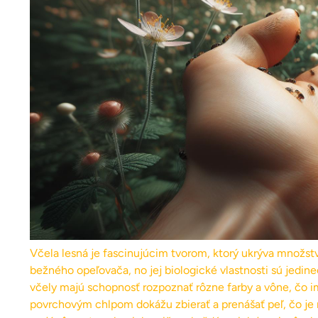
Včela lesná je fascinujúcim tvorom, ktorý ukrýva množstv
bežného opeľovača, no jej biologické vlastnosti sú jedine
včely majú schopnosť rozpoznať rôzne farby a vône, čo 
povrchovým chlpom dokážu zbierať a prenášať peľ, čo je r