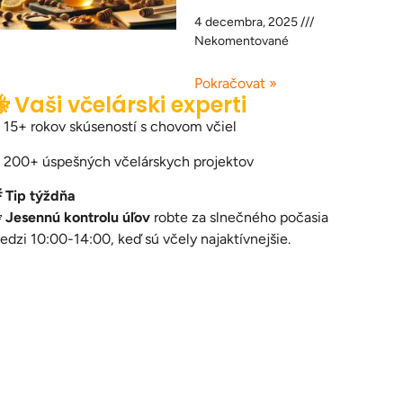
4 decembra, 2025
Nekomentované
Pokračovat »
 Vaši včelárski experti
 15+ rokov skúseností s chovom včiel
 200+ úspešných včelárskych projektov
 Tip týždňa

Jesennú kontrolu úľov
robte za slnečného počasia
edzi 10:00-14:00, keď sú včely najaktívnejšie.