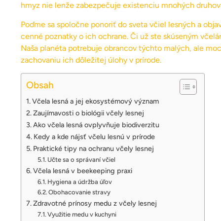
hmyz nie lenže zabezpečuje existenciu mnohých druhov, a
Poďme sa spoločne ponoriť do sveta včiel lesných a objavi
cenné poznatky o ich ochrane. Či už ste skúseným včelár
Naša planéta potrebuje obrancov týchto malých, ale mocn
zachovaniu ich dôležitej úlohy v prírode.
Obsah
Včela lesná a jej ekosystémový význam
Zaujímavosti o biológii včely lesnej
Ako včela lesná ovplyvňuje biodiverzitu
Kedy a kde nájsť včelu lesnú v prírode
Praktické tipy na ochranu včely lesnej
Učte sa o správaní včiel
Včela lesná v beekeeping praxi
Hygiena a údržba úľov
Obohacovanie stravy
Zdravotné prínosy medu z včely lesnej
Využitie medu v kuchyni