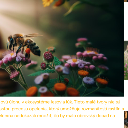
ovú úlohu v ekosystéme lesov a lúk. Tieto malé tvory nie sú
asťou procesu opelenia, ktorý umožňuje rozmanitosti rastlín a
zelenina nedokázali množiť, čo by malo obrovský dopad na