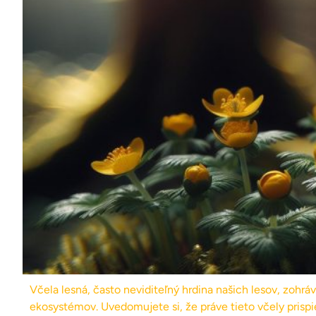
Včela lesná, často neviditeľný hrdina našich lesov, zohrá
ekosystémov. Uvedomujete si, že práve tieto včely prispi