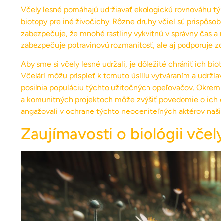
Včely lesné pomáhajú udržiavať ekologickú rovnováhu tým,
biotopy pre iné živočichy. Rôzne druhy včiel sú prispôs
zabezpečuje, že mnohé rastliny vykvitnú v správny čas a
zabezpečuje potravinovú rozmanitosť, ale aj podporuje zd
Aby sme si včely lesné udržali, je dôležité chrániť ich b
Včelári môžu prispieť k tomuto úsiliu vytváraním a udržia
posilnia populáciu týchto užitočných opeľovačov. Okrem 
a komunitných projektoch môže zvýšiť povedomie o ich ek
angažovali v ochrane týchto neoceniteľných aktérov naš
Zaujímavosti o biológii včel