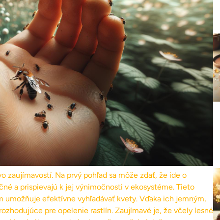
o zaujímavostí. Na prvý pohľad sa môže zdať, že ide o
čné a prispievajú k jej výnimočnosti v ekosystéme. Tieto
im umožňuje efektívne vyhľadávať kvety. Vďaka ich jemným,
ozhodujúce pre opelenie rastlín. Zaujímavé je, že včely lesné