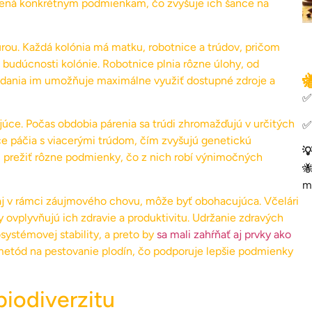
obená konkrétnym podmienkam, čo zvyšuje ich šance na
úrou. Každá kolónia má matku, robotnice a trúdov, pričom
budúcnosti kolónie. Robotnice plnia rôzne úlohy, od

adania im umožňuje maximálne využiť dostupné zdroje a
✅
júce. Počas obdobia párenia sa trúdi zhromažďujú v určitých
✅
ce páčia s viacerými trúdom, čím zvyšujú genetickú

u prežiť rôzne podmienky, čo z nich robí výnimočných

m
le aj v rámci záujmového chovu, môže byť obohacujúca. Včelári
ry ovplyvňujú ich zdravie a produktivitu. Udržanie zdravých
systémovej stability, a preto by
sa mali zahŕňať aj prvky ako
metód na pestovanie plodín, čo podporuje lepšie podmienky
biodiverzitu