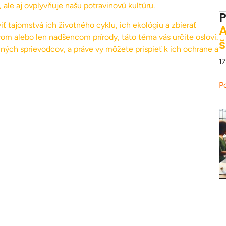
le aj ovplyvňuje našu potravinovú kultúru.
P
ť tajomstvá ich životného cyklu, ich ekológiu a zbierať
A
om alebo len nadšencom prírody, táto téma vás určite osloví.
š
ých sprievodcov, a práve vy môžete prispieť k ich ochrane a
17
P