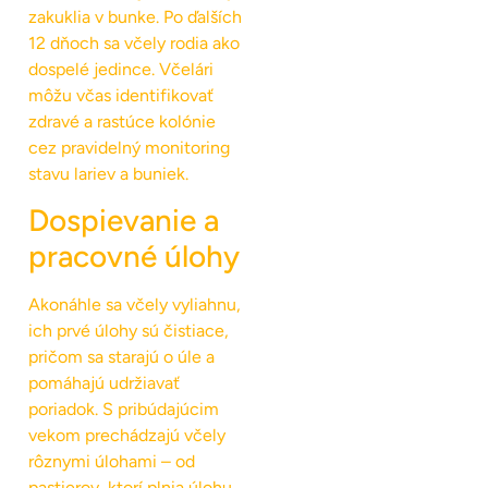
zakuklia v bunke. Po ďalších
12 dňoch sa včely rodia ako
dospelé jedince. Včelári
môžu včas identifikovať
zdravé a rastúce kolónie
cez pravidelný monitoring
stavu lariev a buniek.
Dospievanie a
pracovné úlohy
Akonáhle sa včely vyliahnu,
ich prvé úlohy sú čistiace,
pričom sa starajú o úle a
pomáhajú udržiavať
poriadok. S pribúdajúcim
vekom prechádzajú včely
rôznymi úlohami – od
pastierov, ktorí plnia úlohu