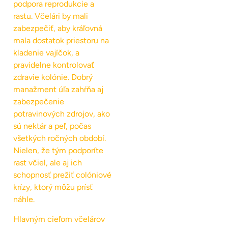
podpora reprodukcie a
rastu. Včelári by mali
zabezpečiť, aby kráľovná
mala dostatok priestoru na
kladenie vajíčok, a
pravidelne kontrolovať
zdravie kolónie. Dobrý
manažment úľa zahŕňa aj
zabezpečenie
potravinových zdrojov, ako
sú nektár a peľ, počas
všetkých ročných období.
Nielen, že tým podporíte
rast včiel, ale aj ich
schopnosť prežiť colóniové
krízy, ktorý môžu prísť
náhle.
Hlavným cieľom včelárov