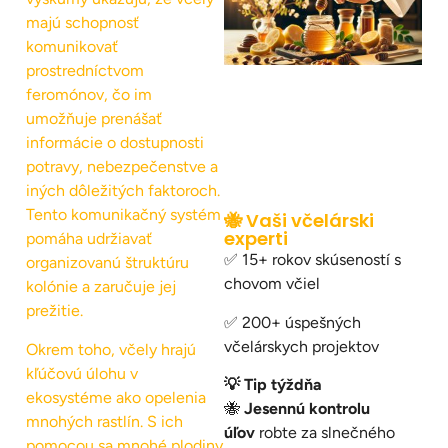
majú schopnosť
komunikovať
prostredníctvom
feromónov, čo im
umožňuje prenášať
informácie o dostupnosti
potravy, nebezpečenstve a
iných dôležitých faktoroch.
Tento komunikačný systém
🐝 Vaši včelárski
experti
pomáha udržiavať
✅ 15+ rokov skúseností s
organizovanú štruktúru
chovom včiel
kolónie a zaručuje jej
prežitie.
✅ 200+ úspešných
včelárskych projektov
Okrem toho, včely hrajú
kľúčovú úlohu v
💡 Tip týždňa
ekosystéme ako opelenia
🐝
Jesennú kontrolu
mnohých rastlín. S ich
úľov
robte za slnečného
pomocou sa mnohé plodiny