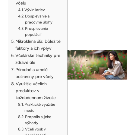
včelu
Vývin lariev
Dospievanie a
pracovné úlohy
Prospievanie
populácií
Mikroklíma úľa: Dôležité
faktory a ich vplyv
Včelárske techniky pre
zdravé úle
Prírodné a umelé
potraviny pre včely
Využitie včelích
produktov v
každodennom živote
Praktické využitie
medu
Propolis a jeho
výhody
Včelí vosk v