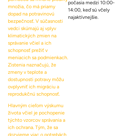
počasia medzi 10:00-
množia, čo má priamy
14:00, keď sú včely
dopad na potravinovú
najaktívnejšie.
bezpečnosť. V súčasnosti
vedci skúmajú aj vplyv
klimatických zmien na
správanie včiel a ich
schopnosť prežiť v
meniacich sa podmienkach.
Zistenia naznačujú, že
zmeny v teplote a
dostupnosti potravy môžu
ovplyvniť ich migráciu a
reprodukčnú schopnosť.
Hlavným cieľom výskumu
života včiel je pochopenie
týchto vzorcov správania a
ich ochrana. Tým, že sa
dozvieme viac o potrebách