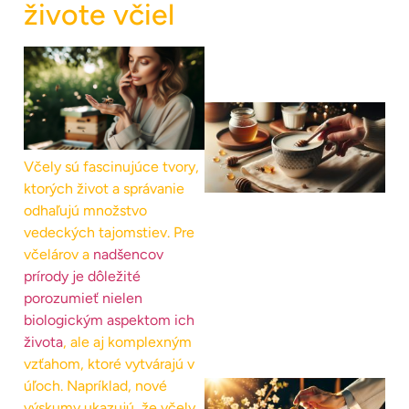
živote včiel
Včely sú fascinujúce tvory,
ktorých život a správanie
odhaľujú množstvo
vedeckých tajomstiev. Pre
včelárov a
nadšencov
prírody je dôležité
porozumieť nielen
biologickým aspektom ich
života
, ale aj komplexným
vzťahom, ktoré vytvárajú v
úľoch. Napríklad, nové
výskumy ukazujú, že včely