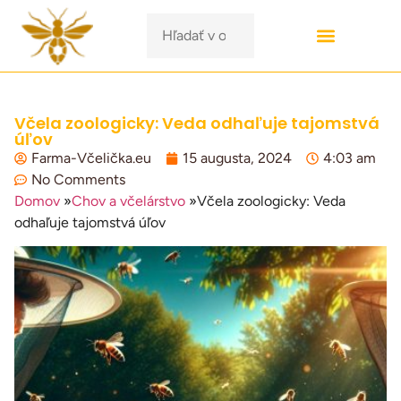
Včela zoologicky: Veda odhaľuje tajomstvá
úľov
Farma-Včelička.eu
15 augusta, 2024
4:03 am
No Comments
Domov
»
Chov a včelárstvo
»
Včela zoologicky: Veda
odhaľuje tajomstvá úľov