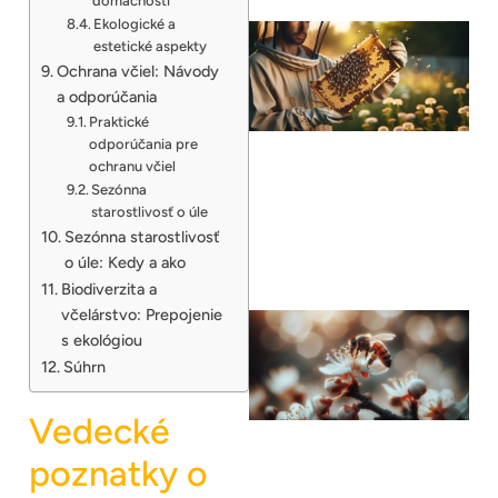
domácnosti
Ekologické a
estetické aspekty
Ochrana včiel: Návody
a odporúčania
Praktické
odporúčania pre
ochranu včiel
Sezónna
starostlivosť o úle
Sezónna starostlivosť
o úle: Kedy a ako
Biodiverzita a
včelárstvo: Prepojenie
s ekológiou
Súhrn
Vedecké
poznatky o