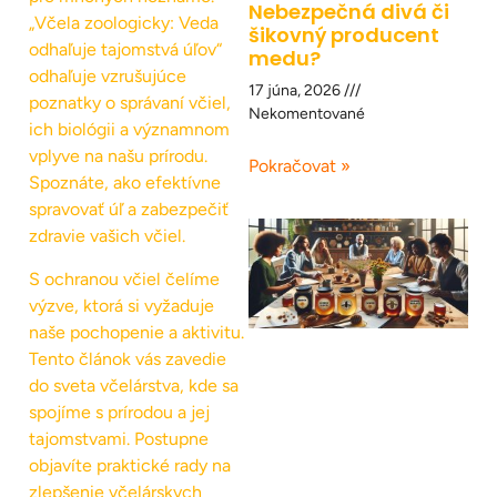
Nebezpečná divá či
„Včela zoologicky: Veda
šikovný producent
odhaľuje tajomstvá úľov“
medu?
odhaľuje vzrušujúce
17 júna, 2026
poznatky o správaní včiel,
Nekomentované
ich biológii a významnom
vplyve na našu prírodu.
Pokračovat »
Spoznáte, ako efektívne
spravovať úľ a zabezpečiť
zdravie vašich včiel.
S ochranou včiel čelíme
výzve, ktorá si vyžaduje
naše pochopenie a aktivitu.
Tento článok vás zavedie
do sveta včelárstva, kde sa
spojíme s prírodou a jej
tajomstvami. Postupne
objavíte praktické rady na
zlepšenie včelárskych