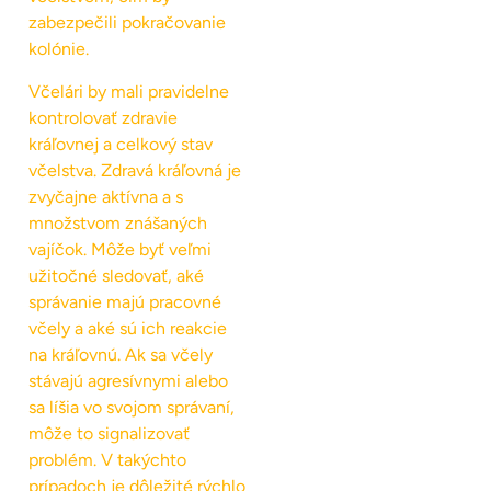
zabezpečili pokračovanie
kolónie.
Včelári by mali pravidelne
kontrolovať zdravie
kráľovnej a celkový stav
včelstva. Zdravá kráľovná je
zvyčajne aktívna a s
množstvom znášaných
vajíčok. Môže byť veľmi
užitočné sledovať, aké
správanie majú pracovné
včely a aké sú ich reakcie
na kráľovnú. Ak sa včely
stávajú agresívnymi alebo
sa líšia vo svojom správaní,
môže to signalizovať
problém. V takýchto
prípadoch je dôležité rýchlo