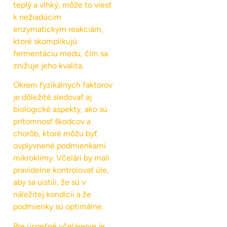
teplý a vlhký, môže to viesť
k nežiadúcim
enzymatickým reakciám,
ktoré skomplikujú
fermentáciu medu, čím sa
znižuje jeho kvalita.
Okrem fyzikálnych faktorov
je dôležité sledovať aj
biologické aspekty, ako sú
prítomnosť škodcov a
chorôb, ktoré môžu byť
ovplyvnené podmienkami
mikroklímy. Včelári by mali
pravidelne kontrolovať úle,
aby sa uistili, že sú v
náležitej kondícii a že
podmienky sú optimálne.
Pre úspešné včelárenie je