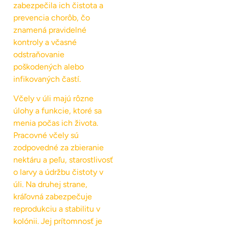
zabezpečila ich čistota a
prevencia chorôb, čo
znamená pravidelné
kontroly a včasné
odstraňovanie
poškodených alebo
infikovaných častí.
Včely v úli majú rôzne
úlohy a funkcie, ktoré sa
menia počas ich života.
Pracovné včely sú
zodpovedné za zbieranie
nektáru a peľu, starostlivosť
o larvy a údržbu čistoty v
úli. Na druhej strane,
kráľovná zabezpečuje
reprodukciu a stabilitu v
kolónii. Jej prítomnosť je