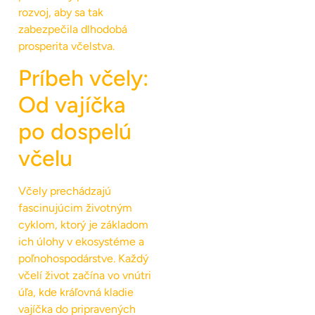
rozvoj, aby sa tak
zabezpečila dlhodobá
prosperita včelstva.
Príbeh včely:
Od vajíčka
po dospelú
včelu
Včely prechádzajú
fascinujúcim životným
cyklom, ktorý je základom
ich úlohy v ekosystéme a
poľnohospodárstve. Každý
včelí život začína vo vnútri
úľa, kde kráľovná kladie
vajíčka do pripravených