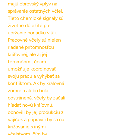
majú obrovský vplyv na
správanie ostatných včiel.
Tieto chemické signály sú
životne dôležité pre
udržanie poriadku v úli.
Pracovné včely sú nielen
riadené prítomnosťou
kráľovnej, ale aj jej
feromónmi, čo im
umožňuje koordinovať
svoju prácu a vyhýbať sa
konfliktom. Ak by kráľovná
zomrela alebo bola
odstránená, včely by začali
hľadať novú kráľovnú,
obnovili by jej produkciu z
vajíčok a pripravili by sa na
križovanie s inými
včelstvom, čím by