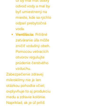
Úľ by mal mať dobrý
odvod vody a mal by
byť umiestnený na
mieste, kde sa rýchlo
odparí prebytočná
voda.
Ventilácia:
Prílišné
zatváranie úľa môže
zničiť vzdušný obeh.
Pomocou vetracích
otvorov regulujte
prúdenie čerstvého
vzduchu.
Zabezpečenie zdravej
mikroklímy nie je len
otázkou pohodlia včiel;
ovplyvňuje to aj produkciu
medu a zdravie kolónie.
Napríklad, ak je úľ príliš