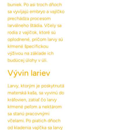
buniek. Po asi troch dňoch
sa vyvíjajú embryo a vajíčko
prechádza procesom
larválneho štádia. Včely sa
rodia z vajíčok, ktoré sú
oplodnené, pričom larvy sú
kŕmené špecifickou
výživou na základe ich
budúcej úlohy v úli.
Vývin lariev
Larvy, ktorým je poskytnutá
materská kaša, sa vyvinú do
kráľovien, zatiaľ čo larvy
kŕmené peľom a nektárom
sa stanú pracovnými
včelami. Po piatich dňoch
od kladenia vajíčka sa larvy