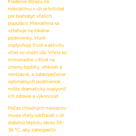
Kladenie dôrazu na
mikroklímu v úli je kritické
pre blahobyt včelích
populácií. Mikroklíma sa
vzťahuje na lokálne
podmienky, ktoré
ovplyvňujú život a aktivitu
včiel vo vnútri úľa. Včely sú
mimoriadne citlivé na
zmeny teploty, vlhkosti a
ventilácie, a zabezpečenie
optimálnych podmienok
môže dramaticky ovplyvniť
ich zdravie a výkonnosť.
Počas chladných mesiacov
musia včely udržiavať v úli
stabilnú teplotu okolo 34-
36 °C, aby zabezpečili