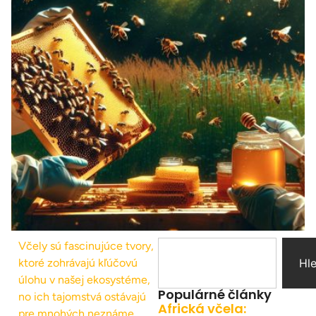
Včely sú fascinujúce tvory,
ktoré zohrávajú kľúčovú
Hl
úlohu v našej ekosystéme,
Populárné články
no ich tajomstvá ostávajú
Africká včela:
pre mnohých neznáme.