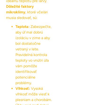
ideálnu teplotu pre larvy.
Dôležité faktory
mikroklímy
, ktoré včelári
musia sledovať, sú:
Teplota:
Zabezpečte,
aby úľ mal dobrú
izoláciu v zime a aby
bol dostatočne
vetraný v lete.
Pravidelná kontrola
teploty vo vnútri úľa
vám pomôže
identifikovať
potenciálne
problémy.
Vlhkosť:
Vysoká
vlhkosť môže viesť k
plesniam a chorobám.