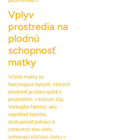
podmienkach.
Vplyv
prostredia na
plodnú
schopnosť
matky
Včelie matky sú
fascinujúce bytosti, ktorých
plodnosť je úzko spätá s
prostredím, v ktorom žijú.
Vonkajšie faktory, ako
napríklad teplota,
dostupnosť potravy a
zdravotný stav úlen,
zohrávajú kľúčovú úlohu v