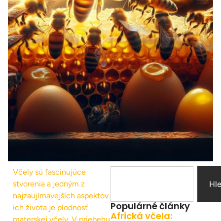
Včely sú fascinujúce
stvorenia a jedným z
Hl
najzaujímavejších aspektov
Populárné články
ich života je plodnosť
Africká včela:
materskej včely. V priebehu