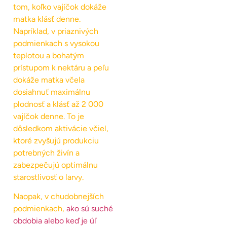
tom, koľko vajíčok dokáže
matka klásť denne.
Napríklad, v priaznivých
podmienkach s vysokou
teplotou a bohatým
prístupom k nektáru a peľu
dokáže matka včela
dosiahnuť maximálnu
plodnosť a klásť až 2 000
vajíčok denne. To je
dôsledkom aktivácie včiel,
ktoré zvyšujú produkciu
potrebných živín a
zabezpečujú optimálnu
starostlivosť o larvy.
Naopak, v chudobnejších
podmienkach,
ako sú suché
obdobia alebo keď je úľ