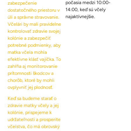
počasia medzi 10:00-
zabezpečenie
14:00, keď sú včely
dostatočného priestoru v
najaktívnejšie.
úli a správne stravovanie.
Včelári by mali pravidelne
kontrolovať zdravie svojej
kolónie a zabezpečiť
potrebné podmienky, aby
matka včela mohla
efektívne klásť vajíčka. To
zahŕňa aj monitorovanie
prítomnosti škodcov a
chorôb, ktoré by mohli
ovplyvniť jej plodnosť.
Keď sa budeme starať o
zdravie matky včely a jej
kolónie, prispejeme k
udržateľnosti a prosperite
včelstva, čo má obrovský