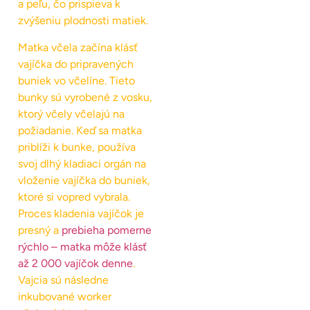
a peľu, čo prispieva k
zvýšeniu plodnosti matiek.
Matka včela začína klásť
vajíčka do pripravených
buniek vo včelíne. Tieto
bunky sú vyrobené z vosku,
ktorý včely včelajú na
požiadanie. Keď sa matka
priblíži k bunke, používa
svoj dlhý kladiaci orgán na
vloženie vajíčka do buniek,
ktoré si vopred vybrala.
Proces kladenia vajíčok je
presný a
prebieha pomerne
rýchlo – matka môže klásť
až 2 000 vajíčok denne
.
Vajcia sú následne
inkubované worker