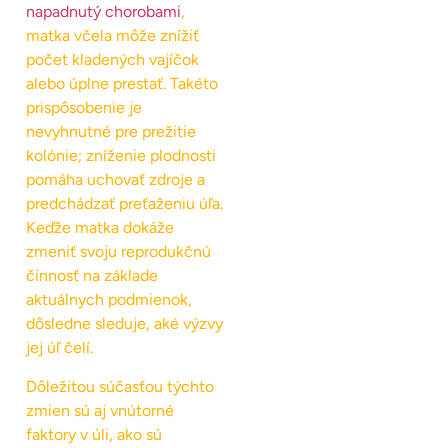
napadnutý chorobami
,
matka včela môže znížiť
počet kladených vajíčok
alebo úplne prestať. Takéto
prispôsobenie je
nevyhnutné pre prežitie
kolónie; zníženie plodnosti
pomáha uchovať zdroje a
predchádzať preťaženiu úľa.
Keďže matka dokáže
zmeniť svoju reprodukčnú
činnosť na základe
aktuálnych podmienok,
dôsledne sleduje, aké výzvy
jej úľ čelí.
Dôležitou súčasťou týchto
zmien sú aj vnútorné
faktory v úli, ako sú