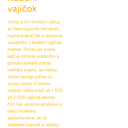
vajíčok
Včely a ich životný cyklus
sú fascinujúcim tématom,
najmä pokiaľ ide o sezónne
variabilitu v kladení vajíčok
matiek. Počas jari a leta,
keď sa príroda prebúdza a
ponúka bohaté zdroje
nektáru a peľu, sa matka
včela naozaj vyžíva vo
svojej úlohe. V tomto
období môže klásť až 1 500
až 2 000 vajíčok denne,
čím tak výrazne prispieva k
rastu včelieho
spoločenstva. Je to
obdobie hojnosť a vitality,