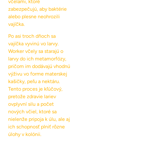
včelami, ktoré
zabezpečujú, aby baktérie
alebo plesne neohrozili
vajíčka.
Po asi troch dňoch sa
vajíčka vyvinú vo larvy.
Worker včely sa starajú o
larvy do ich metamorfózy,
pričom im dodávajú vhodnú
výživu vo forme materskej
kašičky, peľu a nektáru.
Tento proces je kľúčový,
pretože zdravie lariev
ovplyvní silu a počet
nových včiel, ktoré sa
nielenže pripoja k úlu, ale aj
ich schopnosť plniť rôzne
úlohy v kolónii.