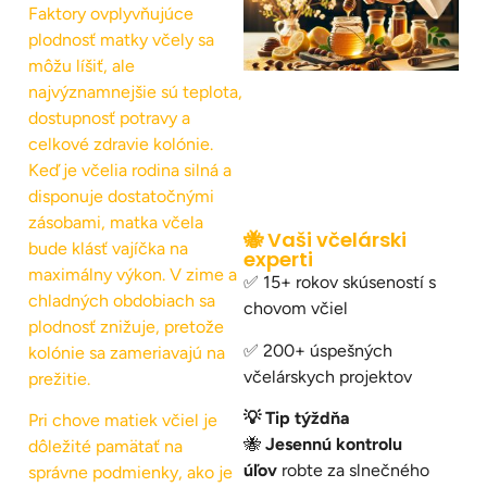
Faktory ovplyvňujúce
plodnosť matky včely sa
môžu líšiť, ale
najvýznamnejšie sú teplota,
dostupnosť potravy a
celkové zdravie kolónie.
Keď je včelia rodina silná a
disponuje dostatočnými
zásobami, matka včela
🐝 Vaši včelárski
bude klásť vajíčka na
experti
maximálny výkon. V zime a
✅ 15+ rokov skúseností s
chladných obdobiach sa
chovom včiel
plodnosť znižuje, pretože
✅ 200+ úspešných
kolónie sa zameriavajú na
včelárskych projektov
prežitie.
💡 Tip týždňa
Pri chove matiek včiel je
🐝
Jesennú kontrolu
dôležité pamätať na
úľov
robte za slnečného
správne podmienky, ako je