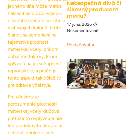
Nebezpečná divá či
jedného dňa môže matka
šikovný producent
nakladiť až 2 000 vajíčok,
medu?
čím zabezpečuje prežitie a
17 júna, 2026
rast svojich koloníí. Tento
Nekomentované
článok sa zameriava na
tajomstvá plodnosti
Pokračovat »
materskej včely, pričom
odhalíme faktory, ktoré
vplývajú na jej schopnosť
reprodukcie, a prečo je
tento aspekt tak dôležitý
pre zdravie včelstva.
Pre včelárov je
porozumenie plodnosti
materskej včely kľúčové,
pretože to ovplyvňuje nie
len produktivitu úľa, ale aj
celkovú odolnosť voči