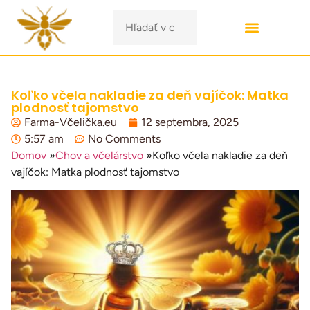
Koľko včela nakladie za deň vajíčok: Matka
plodnosť tajomstvo
Farma-Včelička.eu
12 septembra, 2025
5:57 am
No Comments
Domov
»
Chov a včelárstvo
»
Koľko včela nakladie za deň
vajíčok: Matka plodnosť tajomstvo