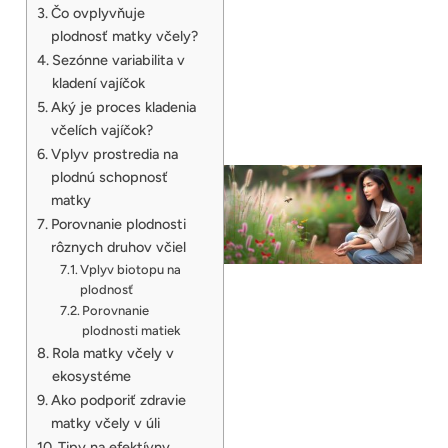
Čo ovplyvňuje
plodnosť matky včely?
Sezónne variabilita v
kladení vajíčok
Aký je proces kladenia
včelích vajíčok?
Vplyv prostredia na
plodnú schopnosť
matky
Porovnanie plodnosti
rôznych druhov včiel
Vplyv biotopu na
plodnosť
Porovnanie
plodnosti matiek
Rola matky včely v
ekosystéme
Ako podporiť zdravie
matky včely v úli
Tipy na efektívny