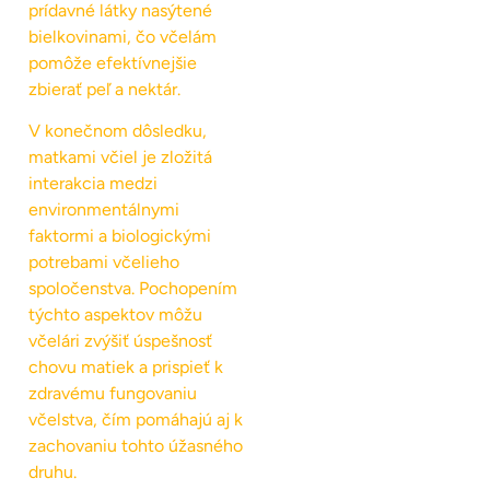
prídavné látky nasýtené
bielkovinami, čo včelám
pomôže efektívnejšie
zbierať peľ a nektár.
V konečnom dôsledku,
matkami včiel je zložitá
interakcia medzi
environmentálnymi
faktormi a biologickými
potrebami včelieho
spoločenstva. Pochopením
týchto aspektov môžu
včelári zvýšiť úspešnosť
chovu matiek a prispieť k
zdravému fungovaniu
včelstva, čím pomáhajú aj k
zachovaniu tohto úžasného
druhu.