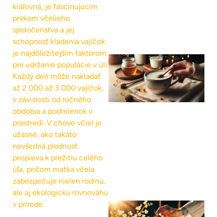
kráľovná, je fascinujúcim
prvkom včelieho
spoločenstva a jej
schopnosť kladenia vajíčok
je najdôležitejším faktorom
pre udržanie populácie v úli.
Každý deň môže nakladať
až 2 000 až 3 000 vajíčok,
v závislosti od ročného
obdobia a podmienok v
prostredí. V chove včiel je
úžasné, ako takáto
nevšedná plodnosť
prispieva k prežitiu celého
úľa, pričom matka včela
zabezpečuje nielen rodinu,
ale aj ekologickú rovnováhu
v prírode.