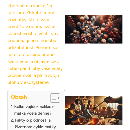
chorobám a vonkajším
stresom. Získate cenné
poznatky, ktoré vám
pomôžu v optimalizácii
starostlivosti o včelstvo a
podporia jeho dlhodobú
udržateľnosť. Ponorte sa s
nami do fascinujúceho
sveta včiel a objavte, ako
zabezpečiť, aby vaše včely
prosperovali a plnili svoju
úlohu v ekosystéme.
Obsah
Koľko vajíčok nakladie
matka včela denne?
Fakty o plodnosti a
životnom cykle matky