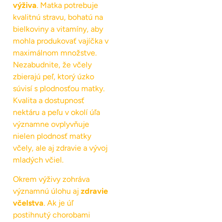
výživa
. Matka potrebuje
kvalitnú stravu, bohatú na
bielkoviny a vitamíny, aby
mohla produkovať vajíčka v
maximálnom množstve.
Nezabudnite, že včely
zbierajú peľ, ktorý úzko
súvisí s plodnosťou matky.
Kvalita a dostupnosť
nektáru a peľu v okolí úľa
významne ovplyvňuje
nielen plodnosť matky
včely, ale aj zdravie a vývoj
mladých včiel.
Okrem výživy zohráva
významnú úlohu aj
zdravie
včelstva
. Ak je úľ
postihnutý chorobami